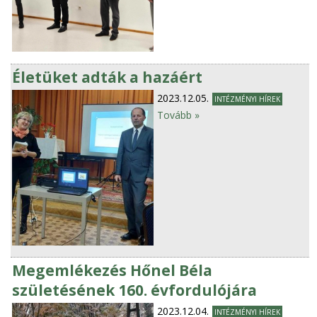
Életüket adták a hazáért
2023.12.05.
INTÉZMÉNYI HÍREK
Tovább »
Megemlékezés Hőnel Béla
születésének 160. évfordulójára
2023.12.04.
INTÉZMÉNYI HÍREK