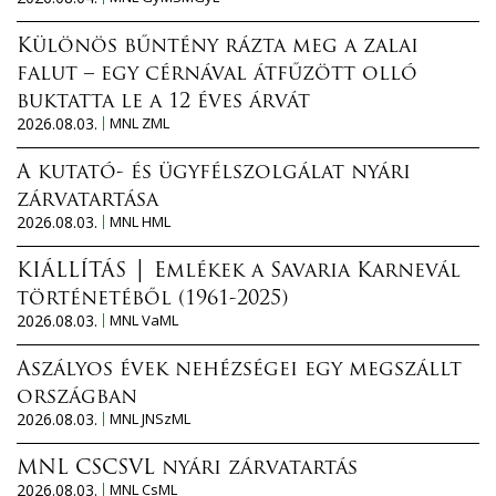
Különös bűntény rázta meg a zalai
falut – egy cérnával átfűzött olló
buktatta le a 12 éves árvát
2026.08.03.
MNL ZML
A kutató- és ügyfélszolgálat nyári
zárvatartása
2026.08.03.
MNL HML
KIÁLLÍTÁS │ Emlékek a Savaria Karnevál
történetéből (1961-2025)
2026.08.03.
MNL VaML
Aszályos évek nehézségei egy megszállt
országban
2026.08.03.
MNL JNSzML
MNL CSCSVL nyári zárvatartás
2026.08.03.
MNL CsML