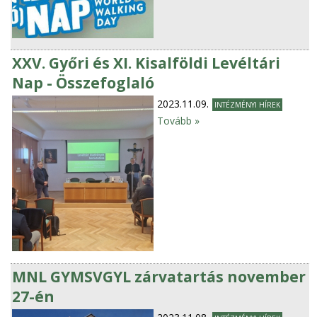
XXV. Győri és XI. Kisalföldi Levéltári
Nap - Összefoglaló
2023.11.09.
INTÉZMÉNYI HÍREK
Tovább »
MNL GYMSVGYL zárvatartás november
27-én