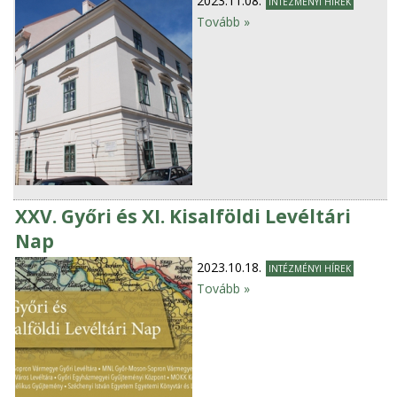
2023.11.08.
INTÉZMÉNYI HÍREK
Tovább »
XXV. Győri és XI. Kisalföldi Levéltári
Nap
2023.10.18.
INTÉZMÉNYI HÍREK
Tovább »