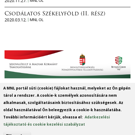
2020.11.27.
MNL OL
Csodálatos Székelyföld (II. rész)
2020.03.12.
MNL OL
A MNL portál süti (cookie) fájlokat használ, melyeket az Ön gépén
Magyar Nemzeti Levéltár Győr-Moson-
tárol a rendszer. A cookie-k személyek azonosítására nem
Sopron Vármegye Győri Levéltára
alkalmasak, szolgáltatásaink biztosításához szükségesek. Az
oldal használatával Ön beleegyezik a cookie-k használatába.
9022 Győr, Liszt Ferenc u. 13.
További információért kérjük, olvassa el:
Adatkezelési
Telefon: +36 96 312424
tájékoztató és cookie kezelési szabályzat
E-mail: gymsmgyl@mnl.gov.hu