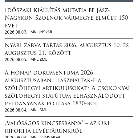
Időszaki kiállítás mutatja be Jász-
Nagykun-Szolnok vármegye elmúlt 150
évét
2026.08.07.
MNL JNSzML
Nyári zárva tartás 2026. augusztus 10. és
augusztus 21. között
2026.08.05.
MNL ZML
A hónap dokumentuma 2026
augusztusában: Használták-e a
szőlőhegyi artikulusokat? A csokonyai
szőlőhegyi statútum elhasználódott
példányának pótlása 1830-ból
2026.08.04.
MNL SML
„Valóságos kincsesbánya” – az ORF
riportja levéltárunkról
2026.08.04.
MNL GyMSMGyL