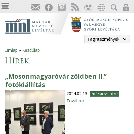
Tagintézmények
Címlap
»
Kezdőlap
Jelenlegi
Hírek
hely
„Mosonmagyaróvár zöldben II.”
fotókiállítás
2024.02.13.
INTÉZMÉNYI HÍREK
Tovább »