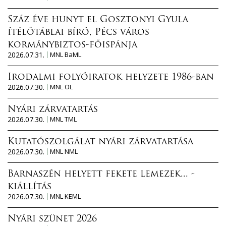
Száz éve hunyt el Gosztonyi Gyula
ítélőtáblai bíró, Pécs város
kormánybiztos-főispánja
2026.07.31.
MNL BaML
Irodalmi folyóiratok helyzete 1986-ban
2026.07.30.
MNL OL
Nyári zárvatartás
2026.07.30.
MNL TML
Kutatószolgálat nyári zárvatartása
2026.07.30.
MNL NML
Barnaszén helyett fekete lemezek... -
kiállítás
2026.07.30.
MNL KEML
Nyári szünet 2026