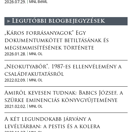
2026.07.29.
MNL BéML
Legutóbbi blogbejegyzések
„Káros forrásanyagok” Egy
dokumentumkötet betiltásának és
megsemmisítésének története
2026.01.28.
MNL OL
„Neokutyabőr”. 1987-es ellenvélemény a
családfakutatásról
2022.02.09.
MNL OL
Amiről kevesen tudnak: Babics József, a
szürke eminenciás könyvgyűjteménye
2021.02.02.
MNL OL
A két legundokabb járvány a
levéltárban: a pestis és a kolera