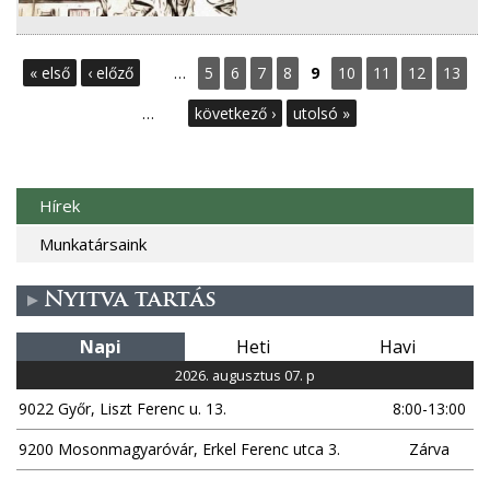
O
« első
‹ előző
…
5
6
7
8
9
10
11
12
13
l
…
következő ›
utolsó »
d
a
Hírek
l
Munkatársaink
a
Nyitva tartás
k
Napi
Heti
Havi
2026. augusztus 07. p
9022 Győr, Liszt Ferenc u. 13.
8:00-13:00
9200 Mosonmagyaróvár, Erkel Ferenc utca 3.
Zárva