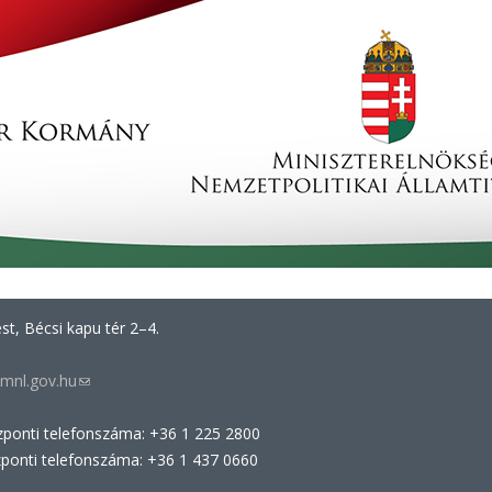
t, Bécsi kapu tér 2–4.
mnl.gov.hu
(link
sends
zponti telefonszáma: +36 1 225 2800
e-
zponti telefonszáma: +36 1 437 0660
mail)