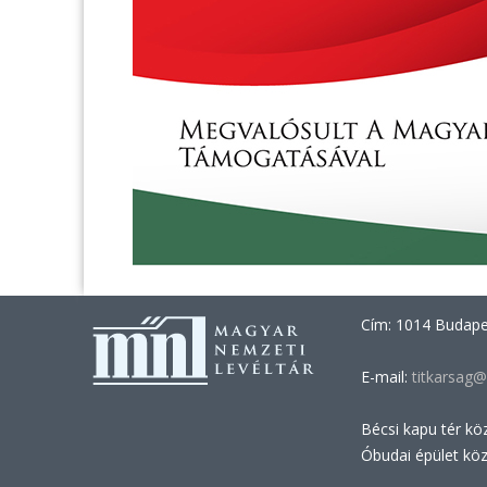
Cím: 1014 Budapes
E-mail:
titkarsag@
Bécsi kapu tér kö
Óbudai épület kö