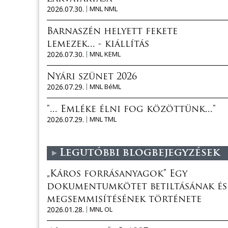
2026.07.30.
MNL NML
Barnaszén helyett fekete
lemezek... - kiállítás
2026.07.30.
MNL KEML
Nyári szünet 2026
2026.07.29.
MNL BéML
"... Emléke élni fog közöttünk..."
2026.07.29.
MNL TML
Legutóbbi blogbejegyzések
„Káros forrásanyagok” Egy
dokumentumkötet betiltásának és
megsemmisítésének története
2026.01.28.
MNL OL