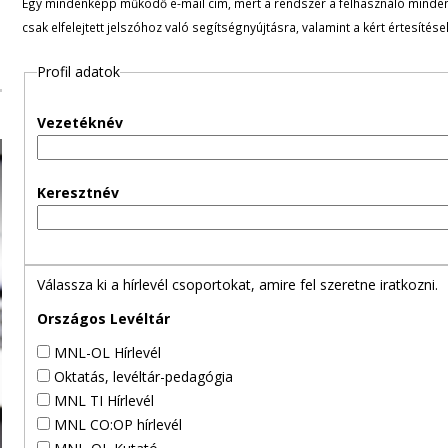
Egy mindenképp működő e-mail cím, mert a rendszer a felhasználó minden ü
l
csak elfelejtett jelszóhoz való segítségnyújtásra, valamint a kért értesítés
e
Profil adatok
g
Vezetéknév
e
s
Keresztnév
f
ü
Válassza ki a hírlevél csoportokat, amire fel szeretne iratkozni.
l
Országos Levéltár
MNL-OL Hírlevél
e
Oktatás, levéltár-pedagógia
MNL TI Hírlevél
k
MNL CO:OP hírlevél