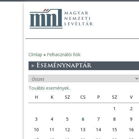
Címlap
»
Felhasználói fiók
Jelenlegi
Eseménynaptár
hely
További események..
H
K
SZ
CS
P
SZ
V
1
2
3
4
5
6
7
8
9
10
11
12
13
14
15
16