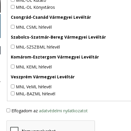
MNL-OL Kutató
MNL-OL Könyvtáros
Csongrád-Csanád Vármegyei Levéltár
MNL CSML hírlevél
Szabolcs-Szatmár-Bereg Vármegyei Levéltár
MNL-SZSZBML hírlevél
Komárom-Esztergom Vármegyei Levéltár
MNL KEML hírlevél
Veszprém Vármegyei Levéltár
MNL VeML hírlevél
MNL-BAZML hírlevél
Elfogadom az
adatvédelmi nyilatkozatot