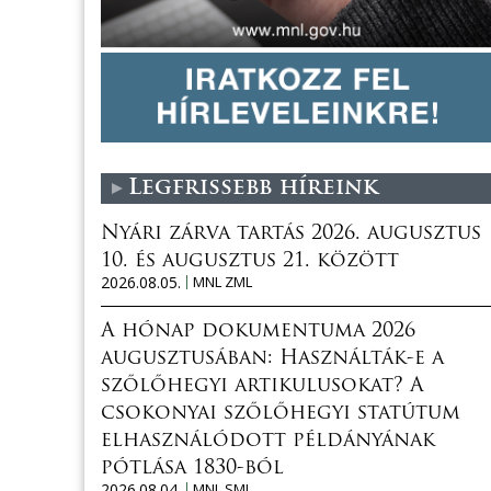
Legfrissebb híreink
Nyári zárva tartás 2026. augusztus
10. és augusztus 21. között
2026.08.05.
MNL ZML
A hónap dokumentuma 2026
augusztusában: Használták-e a
szőlőhegyi artikulusokat? A
csokonyai szőlőhegyi statútum
elhasználódott példányának
pótlása 1830-ból
2026.08.04.
MNL SML