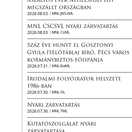
Aszályos évek nehézségei egy
megszállt országban
2026.08.03.
MNL JNSzML
MNL CSCSVL nyári zárvatartás
2026.08.03.
MNL CsML
Száz éve hunyt el Gosztonyi
Gyula ítélőtáblai bíró, Pécs város
kormánybiztos-főispánja
2026.07.31.
MNL BaML
Irodalmi folyóiratok helyzete
1986-ban
2026.07.30.
MNL OL
Nyári zárvatartás
2026.07.30.
MNL TML
Kutatószolgálat nyári
zárvatartása