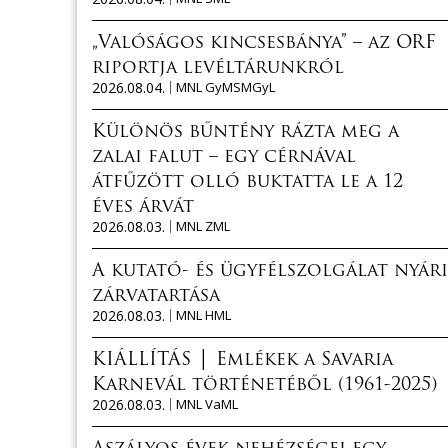
„Valóságos kincsesbánya” – az ORF
riportja levéltárunkról
2026.08.04.
MNL GyMSMGyL
Különös bűntény rázta meg a
zalai falut – egy cérnával
átfűzött olló buktatta le a 12
éves árvát
2026.08.03.
MNL ZML
A kutató- és ügyfélszolgálat nyári
zárvatartása
2026.08.03.
MNL HML
KIÁLLÍTÁS │ Emlékek a Savaria
Karnevál történetéből (1961-2025)
2026.08.03.
MNL VaML