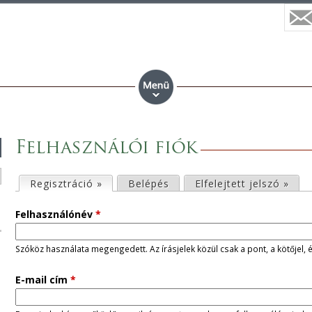
Felhasználói fiók
E
Regisztráció »
(aktív fül)
Belépés
Elfelejtett jelszó »
l
Felhasználónév
*
s
Szóköz használata megengedett. Az írásjelek közül csak a pont, a kötőjel, 
ő
E-mail cím
*
d