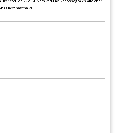
zenetét ide küldi ki. Nem kerül nyilvánosságra és általában
ekhez lesz használva.