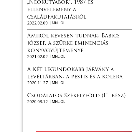
„Neokutyabőr”. 1987-es
ellenvélemény a
családfakutatásról
2022.02.09.
MNL OL
Amiről kevesen tudnak: Babics
József, a szürke eminenciás
könyvgyűjteménye
2021.02.02.
MNL OL
A két legundokabb járvány a
levéltárban: a pestis és a kolera
2020.11.27.
MNL OL
Csodálatos Székelyföld (II. rész)
2020.03.12.
MNL OL