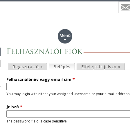
Felhasználói fiók
E
Regisztráció »
Belépés
(aktív fül)
Elfelejtett jelszó »
l
Felhasználónév vagy email cím
*
s
You may login with either your assigned username or your e-mail address
ő
Jelszó
*
d
The password field is case sensitive.
l