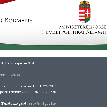
t, Bécsi kapu tér 2–4.
mnl.gov.hu
(link
sends
zponti telefonszáma: +36 1 225 2800
e-
zponti telefonszáma: +36 1 437 0660
mail)
 (Kutatószolgálat):
info@mnl.gov.hu
(link