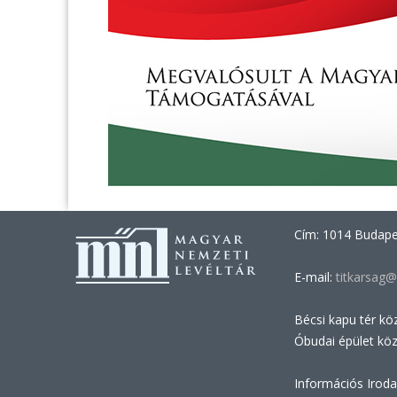
Cím: 1014 Budapes
E-mail:
titkarsag@
Bécsi kapu tér kö
Óbudai épület kö
Információs Iroda