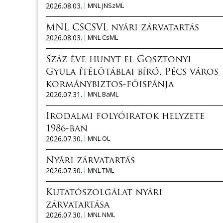
2026.08.03.
MNL JNSzML
MNL CSCSVL nyári zárvatartás
2026.08.03.
MNL CsML
Száz éve hunyt el Gosztonyi
Gyula ítélőtáblai bíró, Pécs város
kormánybiztos-főispánja
2026.07.31.
MNL BaML
Irodalmi folyóiratok helyzete
1986-ban
2026.07.30.
MNL OL
Nyári zárvatartás
2026.07.30.
MNL TML
Kutatószolgálat nyári
zárvatartása
2026.07.30.
MNL NML