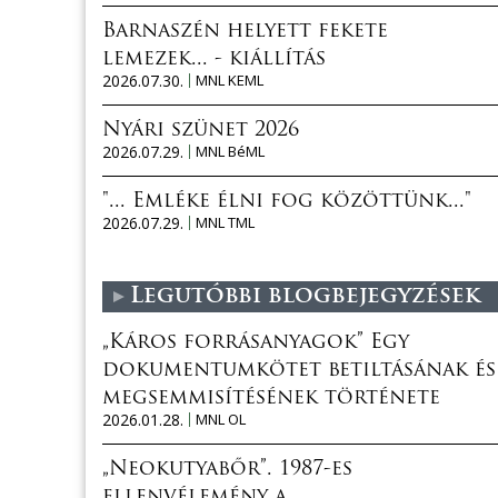
Barnaszén helyett fekete
lemezek... - kiállítás
2026.07.30.
MNL KEML
Nyári szünet 2026
2026.07.29.
MNL BéML
"... Emléke élni fog közöttünk..."
2026.07.29.
MNL TML
Legutóbbi blogbejegyzések
„Káros forrásanyagok” Egy
dokumentumkötet betiltásának és
megsemmisítésének története
2026.01.28.
MNL OL
„Neokutyabőr”. 1987-es
ellenvélemény a