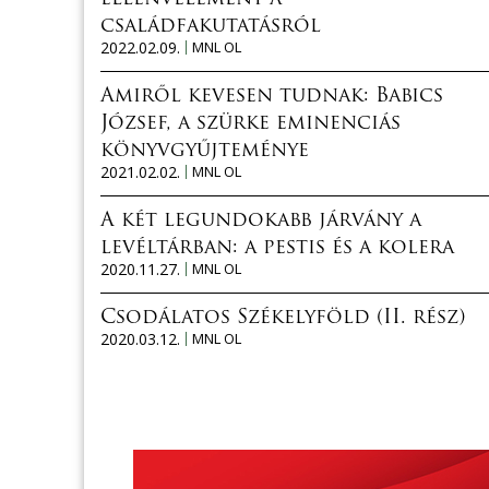
családfakutatásról
2022.02.09.
MNL OL
Amiről kevesen tudnak: Babics
József, a szürke eminenciás
könyvgyűjteménye
2021.02.02.
MNL OL
A két legundokabb járvány a
levéltárban: a pestis és a kolera
2020.11.27.
MNL OL
Csodálatos Székelyföld (II. rész)
2020.03.12.
MNL OL