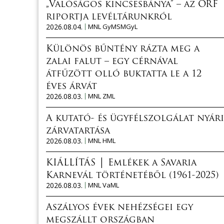
„Valóságos kincsesbánya” – az ORF
riportja levéltárunkról
2026.08.04.
MNL GyMSMGyL
Különös bűntény rázta meg a
zalai falut – egy cérnával
átfűzött olló buktatta le a 12
éves árvát
2026.08.03.
MNL ZML
A kutató- és ügyfélszolgálat nyári
zárvatartása
2026.08.03.
MNL HML
KIÁLLÍTÁS │ Emlékek a Savaria
Karnevál történetéből (1961-2025)
2026.08.03.
MNL VaML
Aszályos évek nehézségei egy
megszállt országban