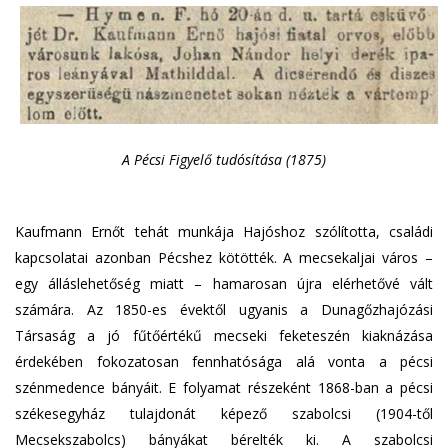
A Pécsi Figyelő tudósítása (1875)
Kaufmann Ernőt tehát munkája Hajóshoz szólította, családi
kapcsolatai azonban Pécshez kötötték. A mecsekaljai város –
egy álláslehetőség miatt – hamarosan újra elérhetővé vált
számára. Az 1850-es évektől ugyanis a Dunagőzhajózási
Társaság a jó fűtőértékű mecseki feketeszén kiaknázása
érdekében fokozatosan fennhatósága alá vonta a pécsi
szénmedence bányáit. E folyamat részeként 1868-ban a pécsi
székesegyház tulajdonát képező szabolcsi (1904-től
Mecsekszabolcs) bányákat bérelték ki. A szabolcsi