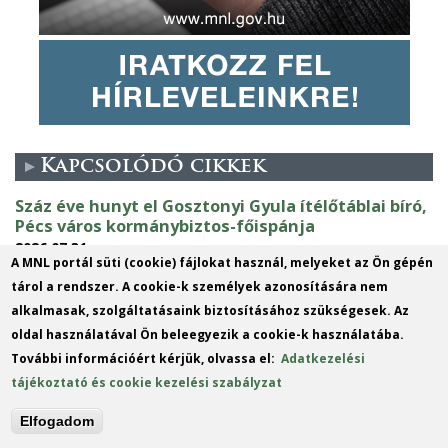
Kapcsolódó cikkek
Száz éve hunyt el Gosztonyi Gyula ítélőtáblai bíró,
Pécs város kormánybiztos-főispánja
2026.07.31.
A MNL portál süti (cookie) fájlokat használ, melyeket az Ön gépén
Tovább
tárol a rendszer. A cookie-k személyek azonosítására nem
Kutató- és ügyfélszolgálat nyári zárvatartása
alkalmasak, szolgáltatásaink biztosításához szükségesek. Az
2026.07.23.
oldal használatával Ön beleegyezik a cookie-k használatába.
Tovább
További információért kérjük, olvassa el:
Adatkezelési
150 éve született Szőnyi Ottó régész, levéltáros,
tájékoztató és cookie kezelési szabályzat
művészettörténész
Elfogadom
2026.07.22.
Tovább