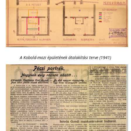
A Kobold-mozi épületének átalakítási terve (1941)