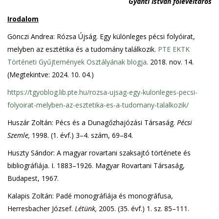
Gyánti István főlevéltáros
Irodalom
Gönczi Andrea: Rózsa Újság. Egy különleges pécsi folyóirat,
melyben az esztétika és a tudomány találkozik.
PTE EKTK
Történeti Gyűjtemények Osztályának blogja
. 2018. nov. 14.
(Megtekintve: 2024. 10. 04.)
https://tgyoblog.lib.pte.hu/rozsa-ujsag-egy-kulonleges-pecsi-
folyoirat-melyben-az-esztetika-es-a-tudomany-talalkozik/
Huszár Zoltán: Pécs és a Dunagőzhajózási Társaság.
Pécsi
Szemle,
1998. (1. évf.) 3–4. szám, 69–84.
Huszty Sándor: A magyar rovartani szaksajtó története és
bibliográfiája. I. 1883–1926. Magyar Rovartani Társaság,
Budapest, 1967.
Kalapis Zoltán: Padé monográfiája és monográfusa,
Herresbacher József.
Létünk,
2005. (35. évf.) 1. sz. 85–111.