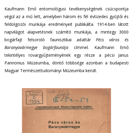
Kaufmann Ernő entomológusi tevékenységének csúcspontja
végül az a mű lett, amelyben három és fél évtizedes gyűjtői és
feldolgozói munkája eredményeit publikálta. 1914-ben látott
napvilágot alapvetésnek számító munkája, a mintegy 3000
bogárfajt felsoroló faunisztikai adattár
Pécs város és
Baranyavármegye bogárfaunája
címmel. Kaufmann Ernő
tekintélyes rovargyűjteményének egy része a pécsi Janus
Pannonius Múzeumba, döntő többsége azonban a budapesti
Magyar Természettudományi Múzeumba került.