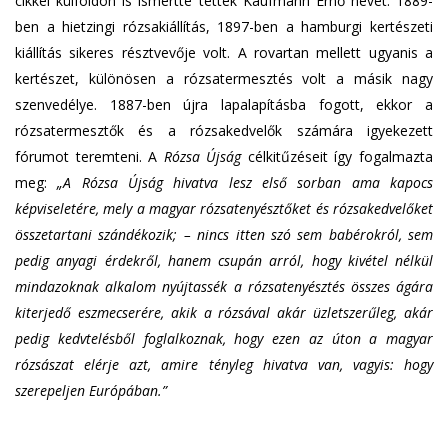
cikkei külföldön is ismertté tették Kaufmann Ernő nevét. 1889-
ben a hietzingi rózsakiállítás, 1897-ben a hamburgi kertészeti
kiállítás sikeres résztvevője volt. A rovartan mellett ugyanis a
kertészet, különösen a rózsatermesztés volt a másik nagy
szenvedélye. 1887-ben újra lapalapításba fogott, ekkor a
rózsatermesztők és a rózsakedvelők számára igyekezett
fórumot teremteni. A
Rózsa Újság
célkitűzéseit így fogalmazta
meg:
„A Rózsa Újság hivatva lesz első sorban ama kapocs
képviseletére, mely a magyar rózsatenyésztőket és rózsakedvelőket
összetartani szándékozik; – nincs itten szó sem babérokról, sem
pedig anyagi érdekről, hanem csupán arról, hogy kivétel nélkül
mindazoknak alkalom nyújtassék a rózsatenyésztés összes ágára
kiterjedő eszmecserére, akik a rózsával akár üzletszerűleg, akár
pedig kedvtelésből foglalkoznak, hogy ezen az úton a magyar
rózsászat elérje azt, amire tényleg hivatva van, vagyis: hogy
szerepeljen Európában.”