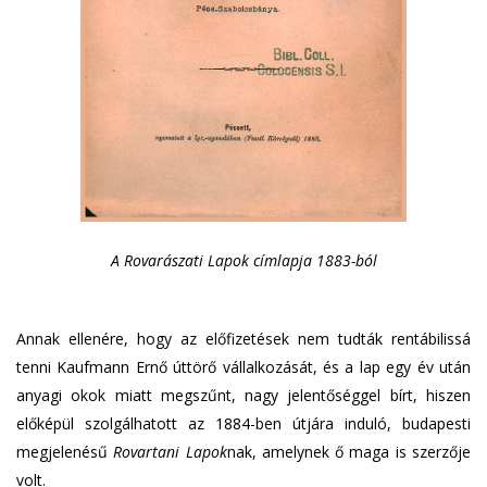
A Rovarászati Lapok címlapja 1883-ból
Annak ellenére, hogy az előfizetések nem tudták rentábilissá
tenni Kaufmann Ernő úttörő vállalkozását, és a lap egy év után
anyagi okok miatt megszűnt, nagy jelentőséggel bírt, hiszen
előképül szolgálhatott az 1884-ben útjára induló, budapesti
megjelenésű
Rovartani Lapok
nak, amelynek ő maga is szerzője
volt.