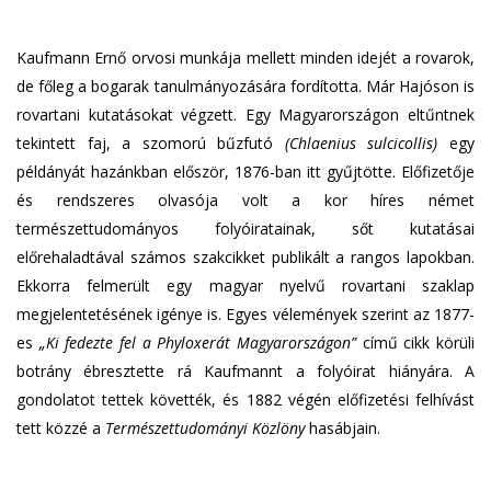
Kaufmann Ernő orvosi munkája mellett minden idejét a rovarok,
de főleg a bogarak tanulmányozására fordította. Már Hajóson is
rovartani kutatásokat végzett. Egy Magyarországon eltűntnek
tekintett faj, a szomorú bűzfutó
(Chlaenius sulcicollis)
egy
példányát hazánkban először, 1876-ban itt gyűjtötte. Előfizetője
és rendszeres olvasója volt a kor híres német
természettudományos folyóiratainak, sőt kutatásai
előrehaladtával számos szakcikket publikált a rangos lapokban.
Ekkorra felmerült egy magyar nyelvű rovartani szaklap
megjelentetésének igénye is. Egyes vélemények szerint az 1877-
es
„Ki fedezte fel a Phyloxerát Magyarországon”
című cikk körüli
botrány ébresztette rá Kaufmannt a folyóirat hiányára. A
gondolatot tettek követték, és 1882 végén előfizetési felhívást
tett közzé a
Természettudományi Közlöny
hasábjain.