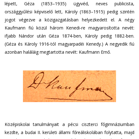
lépett, Géza (1853–1935) ügyvéd, neves publicista,
országgyűlési képviselő lett, Károly (1863–1915) pedig szintén
jogot végezve a közigazgatásban helyezkedett el. A négy
Kaufmann fiú közül három Kenedi-re magyarosította nevét:
ifjabb Nándor után Géza 1874-ben, Károly pedig 1882-ben.
(Géza és Károly 1916-tól magyarpadéi Kenedy.) A negyedik fiú
azonban haláláig megtartotta nevét: Kaufmann Ernő.
Középiskolai tanulmányait a pécsi ciszterci főgimnáziumban
kezdte, a budai II. kerületi állami főreáliskolában folytatta, majd