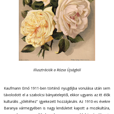
Illusztrációk a Rózsa Újságból
Kaufmann Ernő 1911-ben történő nyugdíjba vonulása után sem
távolodott el a szabolcsi bányateleptől, ekkor ugyanis az itt élők
kulturális „jólétéhez” igyekezett hozzájárulni. Az 1910-es évekre
Baranya vármegyében is nagy lendületet kapott a mozikultúra,