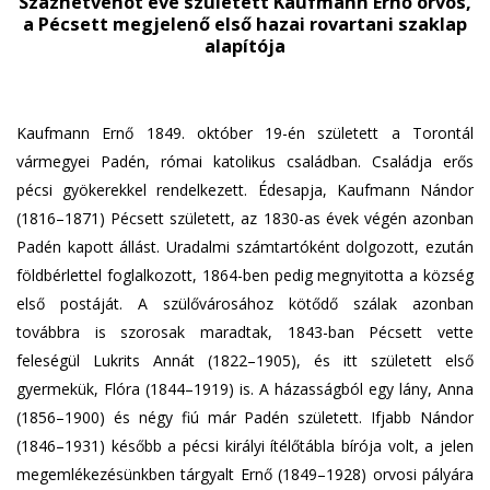
Százhetvenöt éve született Kaufmann Ernő orvos,
a Pécsett megjelenő első hazai rovartani szaklap
alapítója
Kaufmann Ernő 1849. október 19-én született a Torontál
vármegyei Padén, római katolikus családban. Családja erős
pécsi gyökerekkel rendelkezett. Édesapja, Kaufmann Nándor
(1816–1871) Pécsett született, az 1830-as évek végén azonban
Padén kapott állást. Uradalmi számtartóként dolgozott, ezután
földbérlettel foglalkozott, 1864-ben pedig megnyitotta a község
első postáját. A szülővárosához kötődő szálak azonban
továbbra is szorosak maradtak, 1843-ban Pécsett vette
feleségül Lukrits Annát (1822–1905), és itt született első
gyermekük, Flóra (1844–1919) is. A házasságból egy lány, Anna
(1856–1900) és négy fiú már Padén született. Ifjabb Nándor
(1846–1931) később a pécsi királyi ítélőtábla bírója volt, a jelen
megemlékezésünkben tárgyalt Ernő (1849–1928) orvosi pályára