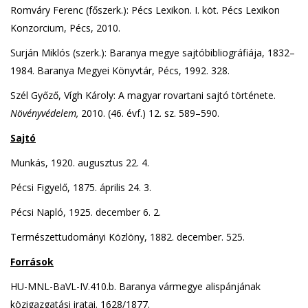
Romváry Ferenc (főszerk.): Pécs Lexikon. I. köt. Pécs Lexikon
Konzorcium, Pécs, 2010.
Surján Miklós (szerk.): Baranya megye sajtóbibliográfiája, 1832–
1984. Baranya Megyei Könyvtár, Pécs, 1992. 328.
Szél Győző, Vígh Károly: A magyar rovartani sajtó története.
Növényvédelem,
2010. (46. évf.) 12. sz. 589–590.
Sajtó
Munkás, 1920. augusztus 22. 4.
Pécsi Figyelő, 1875. április 24. 3.
Pécsi Napló, 1925. december 6. 2.
Természettudományi Közlöny, 1882. december. 525.
Források
HU-MNL-BaVL-IV.410.b. Baranya vármegye alispánjának
közigazgatási iratai. 1628/1877.