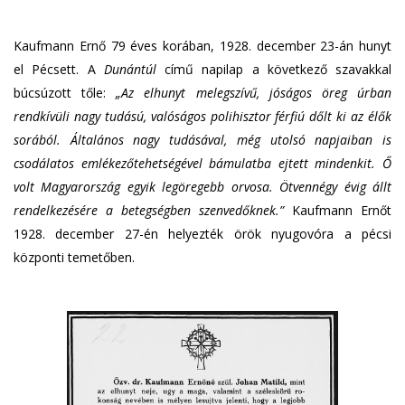
Kaufmann Ernő 79 éves korában, 1928. december 23-án hunyt
el Pécsett. A
Dunántúl
című napilap a következő szavakkal
búcsúzott tőle:
„Az elhunyt melegszívű, jóságos öreg úrban
rendkívüli nagy tudású, valóságos polihisztor férfiú dőlt ki az élők
sorából. Általános nagy tudásával, még utolsó napjaiban is
csodálatos emlékezőtehetségével bámulatba ejtett mindenkit. Ő
volt Magyarország egyik legöregebb orvosa. Ötvennégy évig állt
rendelkezésére a betegségben szenvedőknek.”
Kaufmann Ernőt
1928. december 27-én helyezték örök nyugovóra a pécsi
központi temetőben.