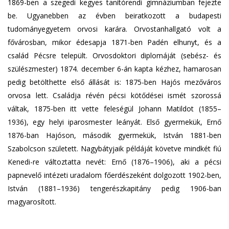
1869-ben a szegedi kegyes tanítórendi gimnáziumban fejezte
be. Ugyanebben az évben beiratkozott a budapesti
tudományegyetem orvosi karára. Orvostanhallgató volt a
fővárosban, mikor édesapja 1871-ben Padén elhunyt, és a
család Pécsre települt. Orvosdoktori diplomáját (sebész- és
szülészmester) 1874. december 6-án kapta kézhez, hamarosan
pedig betölthette első állását is: 1875-ben Hajós mezőváros
orvosa lett. Családja révén pécsi kötődései ismét szorossá
váltak, 1875-ben itt vette feleségül Johann Matildot (1855–
1936), egy helyi iparosmester leányát. Első gyermekük, Ernő
1876-ban Hajóson, második gyermekük, István 1881-ben
Szabolcson született. Nagybátyjaik példáját követve mindkét fiú
Kenedi-re változtatta nevét: Ernő (1876–1906), aki a pécsi
papnevelő intézeti uradalom főerdészeként dolgozott 1902-ben,
István (1881–1936) tengerészkapitány pedig 1906-ban
magyarosított.