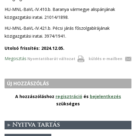
HU-MNL-BaVL-IV.410.b. Baranya vármegye alispánjának
közigazgatási iratai. 21014/1898.
HU-MNL-BaVL-IV.421.b. Pécsi járás főszolgabírájának
közigazgatási iratai. 3974/1941.
Utolsó frissítés:
2024.12.05.
Megosztás
Nyomtatóbarát változat
küldés e-mailben
ÚJ HOZZÁSZÓLÁS
A hozzászóláshoz
regisztráció
és
bejelentkezés
szükséges
Nyitva tartás