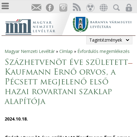
Tagintézmények
Magyar Nemzeti Levéltár
»
Címlap
»
Évfordulós megemlékezés
Jelenlegi
Százhetvenöt éve született
hely
Kaufmann Ernő orvos, a
Pécsett megjelenő első
hazai rovartani szaklap
alapítója
2024.10.18.