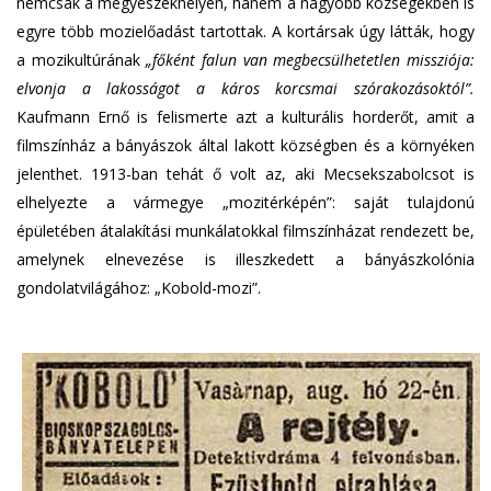
nemcsak a megyeszékhelyen, hanem a nagyobb községekben is
egyre több mozielőadást tartottak. A kortársak úgy látták, hogy
a mozikultúrának
„főként falun van megbecsülhetetlen missziója:
elvonja a lakosságot a káros korcsmai szórakozásoktól”.
Kaufmann Ernő is felismerte azt a kulturális horderőt, amit a
filmszínház a bányászok által lakott községben és a környéken
jelenthet. 1913-ban tehát ő volt az, aki Mecsekszabolcsot is
elhelyezte a vármegye „mozitérképén”: saját tulajdonú
épületében átalakítási munkálatokkal filmszínházat rendezett be,
amelynek elnevezése is illeszkedett a bányászkolónia
gondolatvilágához: „Kobold-mozi”.