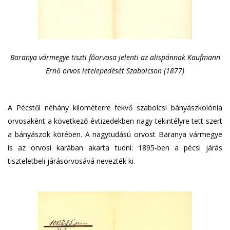
Baranya vármegye tiszti főorvosa jelenti az alispánnak Kaufmann
Ernő orvos letelepedését Szabolcson (1877)
A Pécstől néhány kilométerre fekvő szabolcsi bányászkolónia
orvosaként a következő évtizedekben nagy tekintélyre tett szert
a bányászok körében. A nagytudású orvost Baranya vármegye
is az orvosi karában akarta tudni: 1895-ben a pécsi járás
tiszteletbeli járásorvosává nevezték ki.