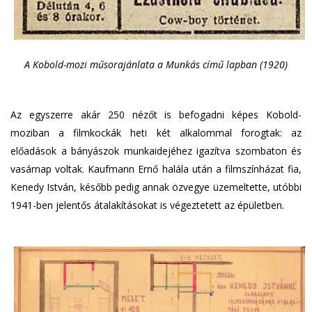
A Kobold-mozi műsorajánlata a Munkás című lapban (1920)
Az egyszerre akár 250 nézőt is befogadni képes Kobold-
moziban a filmkockák heti két alkalommal forogtak: az
előadások a bányászok munkaidejéhez igazítva szombaton és
vasárnap voltak. Kaufmann Ernő halála után a filmszínházat fia,
Kenedy István, később pedig annak özvegye üzemeltette, utóbbi
1941-ben jelentős átalakításokat is végeztetett az épületben.