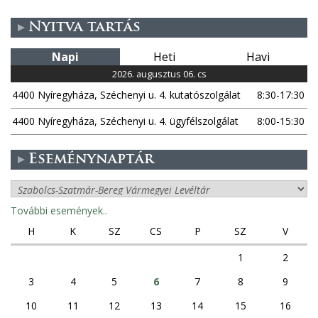
Nyitva tartás
Napi
Heti
Havi
2026. augusztus 06. cs
4400 Nyíregyháza, Széchenyi u. 4. kutatószolgálat
8:30-17:30
4400 Nyíregyháza, Széchenyi u. 4. ügyfélszolgálat
8:00-15:30
Eseménynaptár
További események..
H
K
SZ
CS
P
SZ
V
1
2
3
4
5
6
7
8
9
10
11
12
13
14
15
16