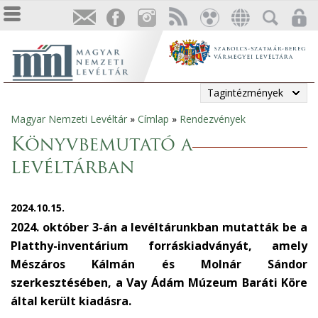
Tagintézmények
Magyar Nemzeti Levéltár
»
Címlap
»
Rendezvények
Jelenlegi
Könyvbemutató a
hely
levéltárban
2024.10.15.
2024. október 3-án a levéltárunkban mutatták be a
Platthy-inventárium forráskiadványát, amely
Mészáros Kálmán és Molnár Sándor
szerkesztésében, a Vay Ádám Múzeum Baráti Köre
által került kiadásra.