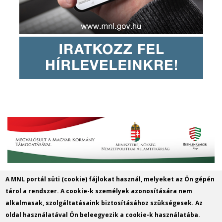
A MNL portál süti (cookie) fájlokat használ, melyeket az Ön gépén
MNL Szabolcs-Szatmár-Bereg
tárol a rendszer. A cookie-k személyek azonosítására nem
Vármegyei Levéltára
alkalmasak, szolgáltatásaink biztosításához szükségesek. Az
oldal használatával Ön beleegyezik a cookie-k használatába.
Cím: 4400 Nyíregyháza, Széchenyi u. 4.