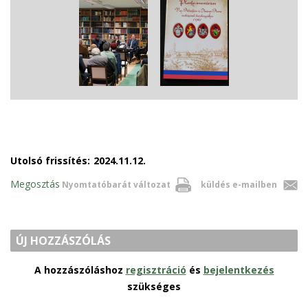
Utolsó frissítés:
2024.11.12.
Megosztás
Nyomtatóbarát változat
küldés e-mailben
ÚJ HOZZÁSZÓLÁS
A hozzászóláshoz
regisztráció
és
bejelentkezés
szükséges