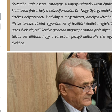
n
őrizetébe utalt összes iratanyag. A Bajcsy-Zsilinszky utcai épü
d
kiállítások (Vásárhely a századfordulón, Dr. Nagy György-emlék
s
értékes helytörténeti kiadvány is megszületett, amelyek létreho
e
illetve társszerzőként egyaránt. Az új levéltári épület megfele
-
90-es évek elejétől kezdve igencsak megszaporodtak (volt olyan é
m
túlzás azt állítani, hogy a városban pezsgő kulturális élet e
a
években.
i
l
)