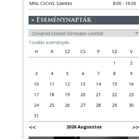
MNL CsCsVL Szentes
8:00 - 16:00
Eseménynaptár
További események..
H
K
SZ
CS
P
SZ
V
1
2
3
4
5
6
7
8
9
10
11
12
13
14
15
16
17
18
19
20
21
22
23
24
25
26
27
28
29
30
31
2026 Augusztus