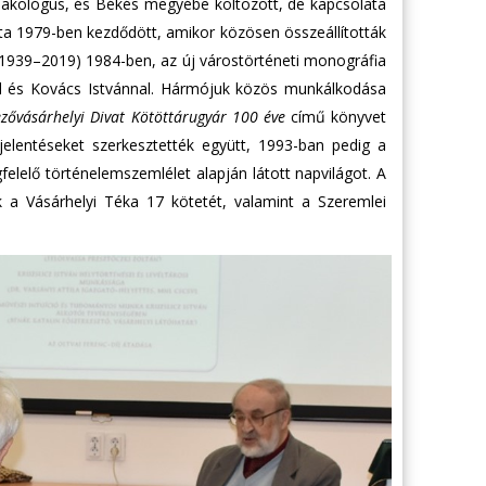
kológus, és Békés megyébe költözött, de kapcsolata
ata 1979-ben kezdődött, amikor közösen összeállították
s (1939–2019) 1984-ben, az új várostörténeti monográfia
nal és Kovács Istvánnal. Hármójuk közös munkálkodása
ővásárhelyi Divat Kötöttárugyár 100 éve
című könyvet
 jelentéseket szerkesztették együtt, 1993-ban pedig a
elelő történelemszemlélet alapján látott napvilágot. A
k a Vásárhelyi Téka 17 kötetét, valamint a Szeremlei