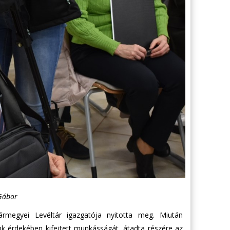
 Gábor
ármegyei Levéltár igazgatója nyitotta meg. Miután
unk érdekében kifejtett munkásságát, átadta részére az