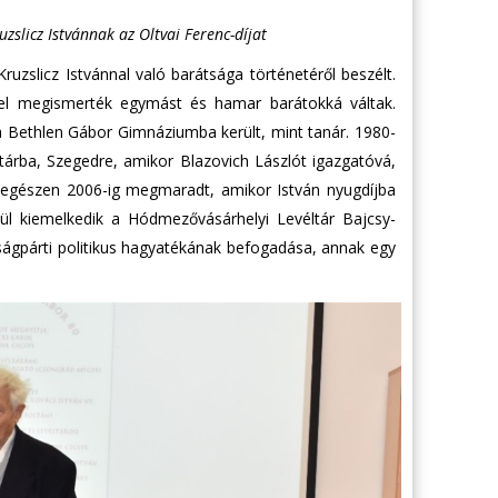
zslicz Istvánnak az Oltvai Ferenc-díjat
ruzslicz Istvánnal való barátsága történetéről beszélt.
del megismerték egymást és hamar barátokká váltak.
án a Bethlen Gábor Gimnáziumba került, mint tanár. 1980-
tárba, Szegedre, amikor Blazovich Lászlót igazgatóvá,
t egészen 2006-ig megmaradt, amikor István nyugdíjba
ül kiemelkedik a Hódmezővásárhelyi Levéltár Bajcsy-
aságpárti politikus hagyatékának befogadása, annak egy