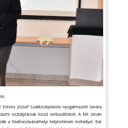
zló
z Eötvös József Szakközépiskola nyugalmazott tanára
ziumi osztálytársak közül verbuválódott. A két István
k a hódmezővásárhelyi helytörténeti műhellyel. Bár