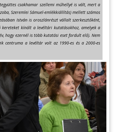
letegyüttes csakhamar szellemi műhellyé is vált, mert a
szoba, Szeremlei Sámuel-emlékkiállítás) mellett számos
zásában István is oroszlánrészt vállalt szerkesztőként,
lő kereteket kínált a levéltári kutatásokhoz, amelyek a
v, hogy ezernél is több kutatási eset fordult elő). Nem
gyik centruma a levéltár volt az 1990-es és a 2000-es