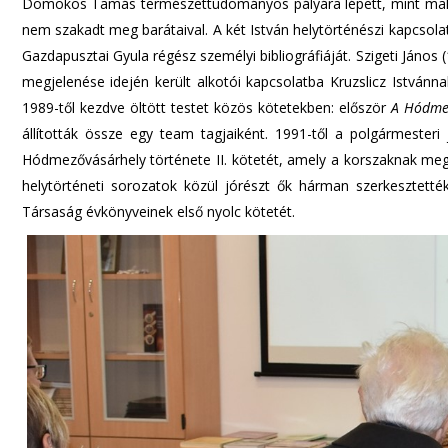
Domokos Tamás természettudományos pályára lépett, mint mala
nem szakadt meg barátaival. A két István helytörténészi kapcsol
Gazdapusztai Gyula régész személyi bibliográfiáját. Szigeti Jáno
megjelenése idején került alkotói kapcsolatba Kruzslicz István
1989-től kezdve öltött testet közös kötetekben: először
A Hódmez
állították össze egy team tagjaiként. 1991-től a polgármesteri
Hódmezővásárhely története II. kötetét, amely a korszaknak megf
helytörténeti sorozatok közül jórészt ők hárman szerkesztetté
Társaság évkönyveinek első nyolc kötetét.