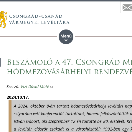
Beszámoló a 47. Csongrád Me
hódmezővásárhelyi rendezv
Szerző:
Vizi Dávid Máté
(
l
2024.10.17.
i
A 2024. október 8-án tartott hódmezővásárhelyi levéltári na
n
szigorúan vett konferenciát tartottunk, hanem felköszöntöttük a
k
István Gábort, aki szeptember 12-én töltötte be 80. életévét. Kru
s
a levéltár először szakadt el a városházától: 1992-ben egy 
e