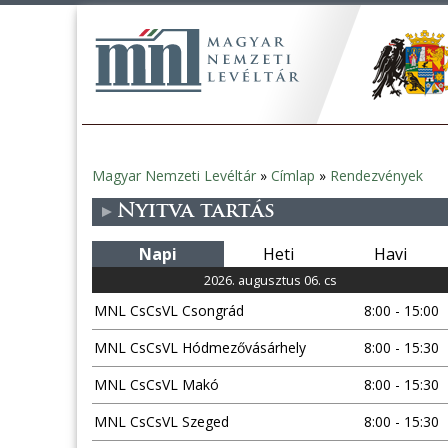
Magyar Nemzeti Levéltár
»
Címlap
»
Rendezvények
Jelenlegi
Nyitva tartás
hely
Napi
Heti
Havi
2026. augusztus 06. cs
MNL CsCsVL Csongrád
8:00 - 15:00
MNL CsCsVL Hódmezővásárhely
8:00 - 15:30
MNL CsCsVL Makó
8:00 - 15:30
MNL CsCsVL Szeged
8:00 - 15:30