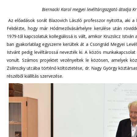
Biernacki Karol megyei levéltárigazgató átadja Kru
Az előadások sorát Blazovich László professzor nyitotta, aki a K
Felidézte, hogy már Hódmezővásárhelyre kerülése után rövid
1979-től kapcsolatuk kollegiálissá is vált, amikor Kruzslicz Istv
ban gyakorlatilag egyszerre kerültek át a Csongrád Megyei Levél
Istvánt pedig levéltárossá nevezték ki. A közös munkakapcsola
vonult. Számos projektet vezényeltek le közösen, amelyek köz
Zsilinszky utcába történő költöztetése, dr. Nagy György köztárs
részéből kiállítás szervezése.