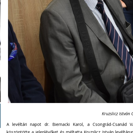
Kruzslicz István
A levéltári napot dr. Biernacki Karol, a Csongrád-Csanád V
köszöntötte a jelenlévőket és méltatta Kruzslicz István levéltár