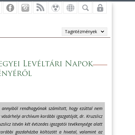
Tagintézmények
gyei Levéltári Napok
ényéről
p annyiból rendhagyónak számított, hogy ezúttal nem
 vásárhelyi archívum korábbi igazgatóját, dr. Kruzslicz
zslicz István két évtizedes igazgatói tevékenysége alatt
korábbi gazdaházba költözött a hivatal, valamint az