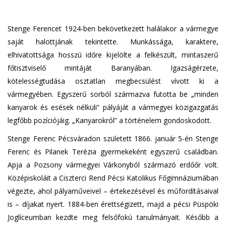
Stenge Ferencet 1924-ben bekövetkezett halálakor a vármegye
saját halottjának tekintette. Munkássága, karaktere,
elhivatottsága hosszú időre kijelölte a felkészült, mintaszerű
főtisztviselő mintáját Baranyában. Igazságérzete,
kötelességtudása osztatlan megbecsülést vívott ki a
vármegyében. Egyszerű sorból származva futotta be „minden
kanyarok és esések nélküli” pályáját a vármegyei közigazgatás
legfőbb pozíciójáig. „Kanyarokról” a történelem gondoskodott.
Stenge Ferenc Pécsváradon született 1866. január 5-én Stenge
Ferenc és Pilanek Terézia gyermekeként egyszerű családban.
Apja a Pozsony vármegyei Várkonyból származó erdőőr volt.
Középiskoláit a Ciszterci Rend Pécsi Katolikus Főgimnáziumában
végezte, ahol pályaműveivel – értekezésével és műfordításaival
is – díjakat nyert. 1884-ben érettségizett, majd a pécsi Püspöki
Joglíceumban kezdte meg felsőfokú tanulmányait. Később a