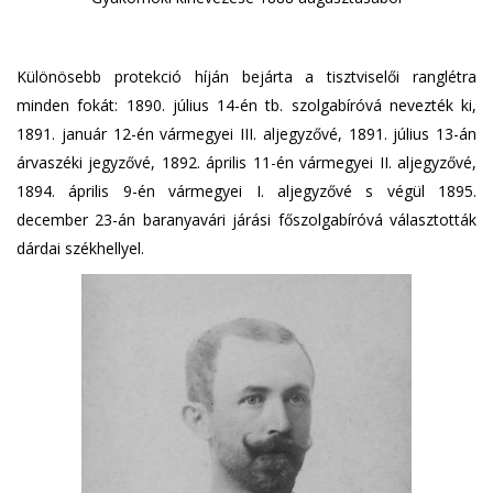
Különösebb protekció híján bejárta a tisztviselői ranglétra
minden fokát: 1890. július 14-én tb. szolgabíróvá nevezték ki,
1891. január 12-én vármegyei III. aljegyzővé, 1891. július 13-án
árvaszéki jegyzővé, 1892. április 11-én vármegyei II. aljegyzővé,
1894. április 9-én vármegyei I. aljegyzővé s végül 1895.
december 23-án baranyavári járási főszolgabíróvá választották
dárdai székhellyel.