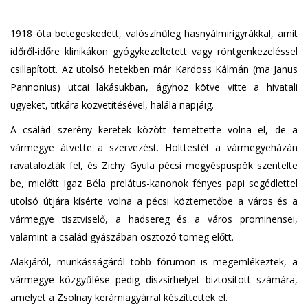
1918 óta betegeskedett, valószínűleg hasnyálmirigyrákkal, amit
időről-időre klinikákon gyógykezeltetett vagy röntgenkezeléssel
csillapított. Az utolsó hetekben már Kardoss Kálmán (ma Janus
Pannonius) utcai lakásukban, ágyhoz kötve vitte a hivatali
ügyeket, titkára közvetítésével, halála napjáig.
A család szerény keretek között temettette volna el, de a
vármegye átvette a szervezést. Holttestét a vármegyeházán
ravatalozták fel, és Zichy Gyula pécsi megyéspüspök szentelte
be, mielőtt Igaz Béla prelátus-kanonok fényes papi segédlettel
utolsó útjára kísérte volna a pécsi köztemetőbe a város és a
vármegye tisztviselő, a hadsereg és a város prominensei,
valamint a család gyászában osztozó tömeg előtt.
Alakjáról, munkásságáról több fórumon is megemlékeztek, a
vármegye közgyűlése pedig díszsírhelyet biztosított számára,
amelyet a Zsolnay kerámiagyárral készíttettek el.