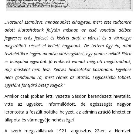
„Hazulról száműzve, mindenünket elhagytuk, mert este tudtomra
adott kiutasításunk folytán másnap az első vonattal délben
fegyveres erős fedezet és kíséret alatt a várost és a vármegye
megszállott részét el kellett hagynunk. De tettem úgy én, mint
tiszteletükre legyen mondva vitézségükért, egy panasz nélkül Flóra
és leányaink egyaránt. Jó emberek vannak még, ott meghúzódunk,
míg másként nem lesz. Kedves hívásotokat köszönöm. Egyelőre
nem gondolunk rá, mert rémes az utazás. Legközelebb többet.
Egyelőre föntjáró beteg vagyok.”
Amikor csak jobban lett, vezette Sásdon berendezett hivatalát,
vitte az ügyeket, informálódott, de egészségét nagyon
lerontotta a feszült politikai helyzet, az adminisztráció lehetetlen
állapota és vármegyéje nehézségei.
A szerb megszállásnak 1921. augusztus 22-én a Nemzeti