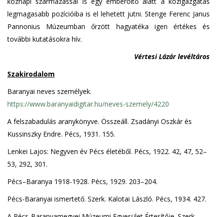
köznapi származással is egy emberöltő alatt a közigazgatás
legmagasabb pozícióiba is el lehetett jutni. Stenge Ferenc Janus
Pannonius Múzeumban őrzött hagyatéka igen értékes és
további kutatásokra hív.
Vértesi Lázár levéltáros
Szakirodalom
Baranyai neves személyek.
https://www.baranyaidigitar.hu/neves-szemely/4220
A felszabadulás aranykönyve. Összeáll. Zsadányi Oszkár és
Kussinszky Endre. Pécs, 1931. 155.
Lenkei Lajos: Negyven év Pécs életéből. Pécs, 1922. 42, 47, 52–
53, 292, 301.
Pécs–Baranya 1918-1928. Pécs, 1929. 203–204.
Pécs-Baranyai ismertető. Szerk. Kalotai László. Pécs, 1934. 427.
A Pécs-Baranyamegyei Múzeumi Egyesület Értesítője. Szerk.