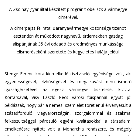
A Zsolnay-gyár által készített pirogránit obeliszk a vármegye
címerével.
A címerpajzs felirata: Baranyavármegye közönsége tizenöt
esztendőn át működött nagynevű, érdemekben gazdag
alispánjának 35 évi odaadó és eredményes munkássága
elismeréseként szeretete és kegyeletes hálája jeléül.
Stenge Ferenc kora kiemelkedő tisztviselő egyénisége volt, aki
egyenességével, elvhűségével és megalkuvást nem ismerő
igazságérzetével az egész vármegye tiszteletét kivívta.
Kortársával, Visy László Pécs városi főispánnal együtt jól
példázzák, hogy bár a nemesi szemlélet töretlenül érvényesült a
századforduló Magyarországán, szorgalommal és szakmai
felkészültséggel párosuló egyéni kvalitásokkal a társadalmi
emelkedésre nyitott volt a Monarchia rendszere, és mégoly