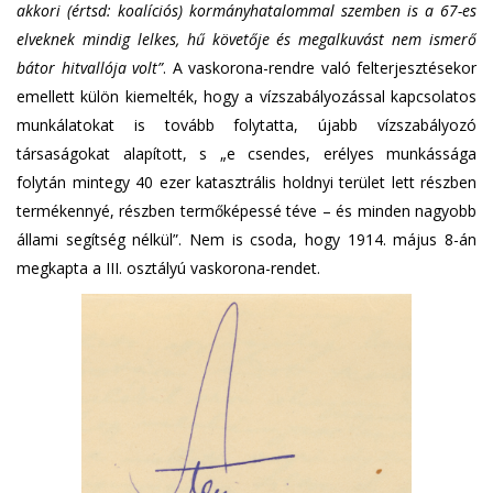
akkori (értsd: koalíciós) kormányhatalommal szemben is a 67-es
elveknek mindig lelkes, hű követője és megalkuvást nem ismerő
bátor hitvallója volt”
. A vaskorona-rendre való felterjesztésekor
emellett külön kiemelték, hogy a vízszabályozással kapcsolatos
munkálatokat is tovább folytatta, újabb vízszabályozó
társaságokat alapított, s „e csendes, erélyes munkássága
folytán mintegy 40 ezer katasztrális holdnyi terület lett részben
termékennyé, részben termőképessé téve – és minden nagyobb
állami segítség nélkül”. Nem is csoda, hogy 1914. május 8-án
megkapta a III. osztályú vaskorona-rendet.