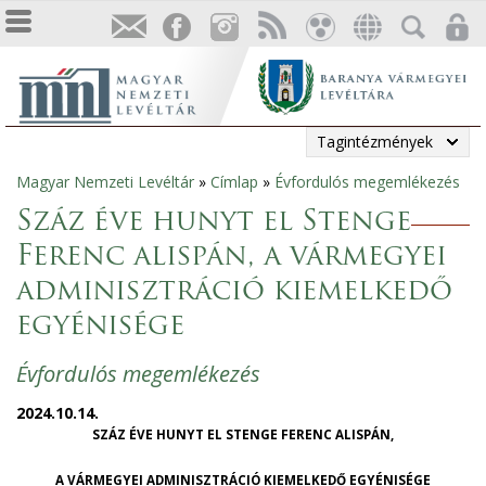
Tagintézmények
Magyar Nemzeti Levéltár
»
Címlap
»
Évfordulós megemlékezés
Jelenlegi
Száz éve hunyt el Stenge
hely
Ferenc alispán, a vármegyei
adminisztráció kiemelkedő
egyénisége
Évfordulós megemlékezés
2024.10.14.
SZÁZ ÉVE HUNYT EL STENGE FERENC ALISPÁN,
A VÁRMEGYEI ADMINISZTRÁCIÓ KIEMELKEDŐ EGYÉNISÉGE