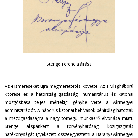
Stenge Ferenc aláírása
Az elismeréseket újra megmérettetés követte. Az I. világháború
kitörése és a hátország gazdasági, humanitárius és katonai
mozgósítása teljes mértékig igénybe vette a vármegyei
adminisztrációt. A háborús katonai behívások bénítólag hatottak
a mezőgazdaságra a nagy tömegű munkaerő elvonása miatt.
Stenge alispánként a törvényhatósági közigazgatás
hatékonyságát igyekezett összeegyeztetni a Baranyavármegyei