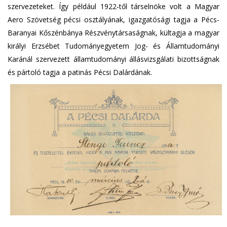
szervezeteket. Így például 1922-től társelnöke volt a Magyar
Aero Szövetség pécsi osztályának, igazgatósági tagja a Pécs-
Baranyai Kőszénbánya Részvénytársaságnak, kültagja a magyar
királyi Erzsébet Tudományegyetem Jog- és Államtudományi
Karánál szervezett államtudományi állásvizsgálati bizottságnak
és pártoló tagja a patinás Pécsi Dalárdának.