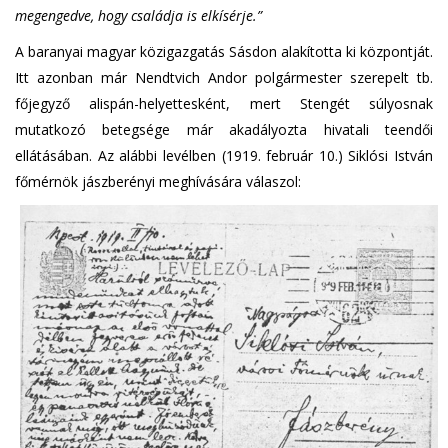
megengedve, hogy családja is elkísérje.”
A baranyai magyar közigazgatás Sásdon alakította ki központját.
Itt azonban már Nendtvich Andor polgármester szerepelt tb.
főjegyző alispán-helyettesként, mert Stengét súlyosnak
mutatkozó betegsége már akadályozta hivatali teendői
ellátásában. Az alábbi levélben (1919. február 10.) Siklósi István
főmérnök jászberényi meghívására válaszol: