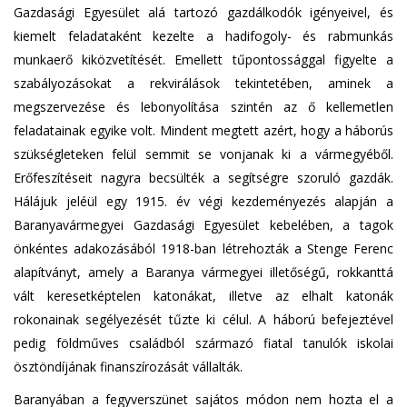
Gazdasági Egyesület alá tartozó gazdálkodók igényeivel, és
kiemelt feladataként kezelte a hadifogoly- és rabmunkás
munkaerő kiközvetítését. Emellett tűpontossággal figyelte a
szabályozásokat a rekvirálások tekintetében, aminek a
megszervezése és lebonyolítása szintén az ő kellemetlen
feladatainak egyike volt. Mindent megtett azért, hogy a háborús
szükségleteken felül semmit se vonjanak ki a vármegyéből.
Erőfeszítéseit nagyra becsülték a segítségre szoruló gazdák.
Hálájuk jeléül egy 1915. év végi kezdeményezés alapján a
Baranyavármegyei Gazdasági Egyesület kebelében, a tagok
önkéntes adakozásából 1918-ban létrehozták a Stenge Ferenc
alapítványt, amely a Baranya vármegyei illetőségű, rokkanttá
vált keresetképtelen katonákat, illetve az elhalt katonák
rokonainak segélyezését tűzte ki célul. A háború befejeztével
pedig földműves családból származó fiatal tanulók iskolai
ösztöndíjának finanszírozását vállalták.
Baranyában a fegyverszünet sajátos módon nem hozta el a