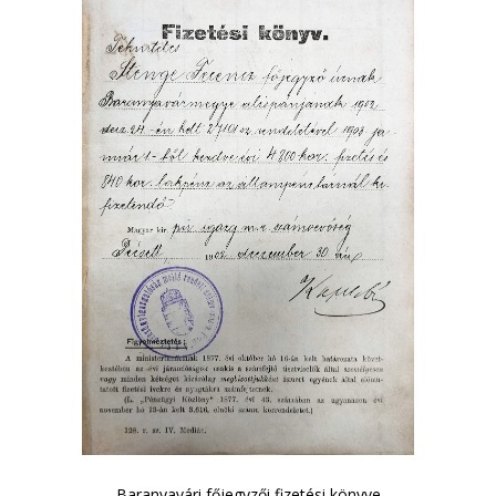
Baranyavári főjegyzői fizetési könyve