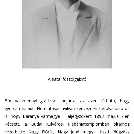
A fiatal főszolgabíró
Bár valamennyi grádicsot bejárta, az azért látható, hogy
gyorsan haladt. Előrejutását nyilván kedvezően befolyásolta az
is, hogy Baranya vármegye II. aljegyzőként 1893. május 7-én
Pécsett, a Budai Külvárosi Plébániatemplomban oltárhoz
vezethette Nagy Flórát, Nagy Jenő megyei tiszti főügyész