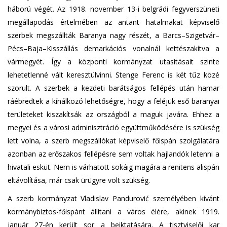
háború végét. Az 1918. november 13-i belgrádi fegyverszüneti
megállapodás értelmében az antant hatalmakat képviselő
szerbek megszállták Baranya nagy részét, a Barcs–Szigetvár–
Pécs–Baja–Kisszállás demarkációs vonalnál kettészakítva a
vármegyét. Így a központi kormányzat utasításait szinte
lehetetlenné vált keresztülvinni. Stenge Ferenc is két tűz közé
szorult. A szerbek a kezdeti barátságos fellépés után hamar
ráébredtek a kínálkozó lehetőségre, hogy a feléjük eső baranyai
területeket kiszakítsák az országból a maguk javára. Ehhez a
megyei és a városi adminisztráció együttműködésére is szükség
lett volna, a szerb megszállókat képviselő főispán szolgálatára
azonban az erőszakos fellépésre sem voltak hajlandók letenni a
hivatali esküt. Nem is várhatott sokáig magára a renitens alispán
eltávolítása, már csak ürügyre volt szükség.
A szerb kormányzat Vladislav Pandurović személyében kívánt
kormánybiztos-főispánt állítani a város élére, akinek 1919.
január 27-én került sor a beiktatására. A tisztviselői kar