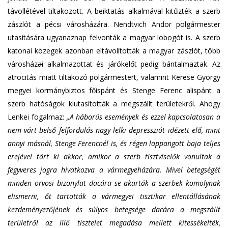
távollétével tiltakozott. A beiktatás alkalmával kitűzték a szerb
zászlót a pécsi városházára. Nendtvich Andor polgármester
utasítására ugyanaznap felvonták a magyar lobogót is. A szerb
katonai közegek azonban eltávolították a magyar zászlót, több
városház
a
i alkalmazottat és járókelőt pedig bántalmaztak. Az
atrocitás miatt tiltakozó polgármestert, valamint Kerese György
megyei kormánybiztos főispánt és Stenge Ferenc alispánt a
szerb hatóságok kiutasították a megszállt területekről. Ahogy
Lenkei fogalmaz:
„A háborús események és ezzel kapcsolatosan a
nem várt belső felfordulás nagy lelki depressziót idézett elő, mint
annyi másnál, Stenge Ferencnél is, és régen lappangott baja teljes
erejével tört ki akkor, amikor a szerb tisztviselők vonultak a
fegyveres jogra hivatkozva a vármegyeházára. Mivel betegségét
minden orvosi bizonylat dacára se akarták a szerbek komolynak
elismerni, őt tartották a vármegyei tisztikar ellentállásának
kezdeményezőjének és súlyos betegsége dacára a megszállt
területről az illő tisztelet megadása mellett kitessékelték,