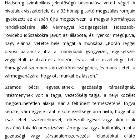
Hadsereg szimbolikus jelentőségű bevonulása vetett véget. A
hivatalok visszatértek, és a 33 hónapig tartó megszállás romjain
igyekezett az alispán újra megszervezni a magyar kormányzat
rendelkezésére álló vármegyei közigazgatást. Hosszabb-
rövidebb időszakokra javult az állapota, és ilyenkor megújulva,
nagy elánnal vetette bele magát a munkába. „Korán reggel
orvosi parancsra itta a marienbadi gyógyvizet, egy-kétszer
végigsétált az utcán és a korzón, és azt hitte, ezzel eleget tett
önmagával szemben tartozó kötelességének, és máris sietett a
vármegyeházára, hogy ott munkához lásson.”
Számos pécsi egyesületnek, gazdasági társaságnak,
intézménynek volt a tagja, vezetőségi tagja, a helyi közélet
megkerülhetetlen alakja. Bár a feltűnést természeténél fogva
kerülte, vármegyéje iránti elkötelezettsége arra hívta, hogy ahol
csak lehet, szakértelmével, felkészültségével vagy akár csak
tisztéből fakadó presztízsével támogassa úgy a kulturális, mint a
gazdasági vagy társadalomszervezési feladatokat ellátó