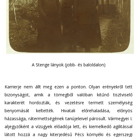
A Stenge lányok (jobb- és baloldalon)
Karrierje nem állt meg ezen a ponton. Olyan erényekről tett
bizonyságot, amik a tömegből valóban kitűnő tisztviselő
karakterét hordozták, és vezetésre termett személyiség
benyomását keltették. Hivatali előrehaladása, előnyös
házassága, rátermettségének tanújeleivel párosult. Vármegyei I.
aljegyzőként a vízügyek előadója lett, és kiemelkedő agilitással
látott hozzá a nagy kiterjedésű Pécs környéki és egerszegi