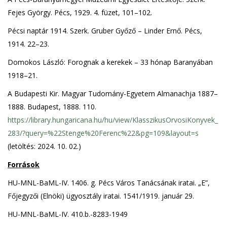
Fejes György. Pécs, 1929. 4. füzet, 101–102.
Pécsi naptár 1914. Szerk. Gruber Győző – Linder Ernő. Pécs,
1914. 22–23.
Domokos László: Forognak a kerekek – 33 hónap Baranyában
1918–21.
A Budapesti Kir. Magyar Tudomány-Egyetem Almanachja 1887–
1888. Budapest, 1888. 110.
https://library.hungaricana.hu/hu/view/KlasszikusOrvosiKonyvek_
283/?query=%22Stenge%20Ferenc%22&pg=109&layout=s
(letöltés: 2024. 10. 02.)
Források
HU-MNL-BaML-IV. 1406. g. Pécs Város Tanácsának iratai. „E”,
Főjegyzői (Elnöki) ügyosztály iratai. 1541/1919. január 29.
HU-MNL-BaML-IV. 410.b.-8283-1949