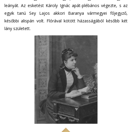
leányát. Az esketést Károly Ignác apát-plébános végezte, s az
egyik tanú Sey Lajos akkori Baranya vármegyei főjegyző,
későbbi alispán volt. Flórával kötött házasságából később két
lány született.