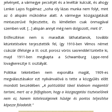
jelvényeit, a vármegye pecsétjét és a levéltár kulcsát, és ahogy
Lenkei Lajos fogalmaz: „soha oly lázas munka nem folyt, mint
az ő alispáni működése alatt. A vármegye közigazgatását
mintaszerűvé fejlesztette, és kíméletlen csak önmagával
szemben volt. […] alispán annyit még nem dolgozott, mint ő”.
Erőfeszítései nem is maradtak láthatatlanok, további
kitüntetésekre terjesztették fel, így 1910-ben Vilmos német
császár őfelsége a III. oszt. porosz vörös sasrenddel tüntette ki,
majd 1911-ben megkapta a Schwamburg Lippe-rend
lovagkeresztje II. osztályát.
Politikai tekintetben nem exponálta magát, 1909-es
megválasztásakor ezt nyilvánvalóvá is tette a közgyűlés előtt
mondott beszédében:
„A politizálást távol kívánom magamtól
tartani, mert az a fölfogásom, hogy a közigazgatási tisztviselőnek
nem ez, hanem kötelességeinek hűsége és pontos teljesítése
képezze föladatát.”