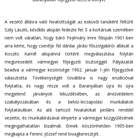
A vezető állásra való hivatottságát az esküvői tanúként feltűnt
Szily László, későbbi alispán fedezte fel. S a kortársak szemében
nem volt váratlan, hogy báró Fejérváry Imre főispán 1901-ben
arra kérte, hogy cserélje fel dárdai járási főszolgabírói állását a
Koszits Kamill alispánná történt megválasztása folytán
megüresedett vármegyei főjegyzői tisztséggel. Pályázatát
beadva a vármegye közönsége 1902. január 1-jén főjegyzővé
választotta. Tevékenységét továbbra is nagy erudícióval
folytatta, és nagy része volt a Baranyában újra és újra
megjelenő járványok leküzdésében, az árvízvédelem
szabályozásában és a belvíz-lecsapolási munkálatok
folytatásában. Az alá tartozó hivatalokat pedáns renddel
vezette, és munkabírásával elnyerte a vármegye közgyűlésének
megingathatatlan bizalmát. Ennek köszönhetően 1905-ben
megkapta a Ferenc József rend lovagkeresztjét.