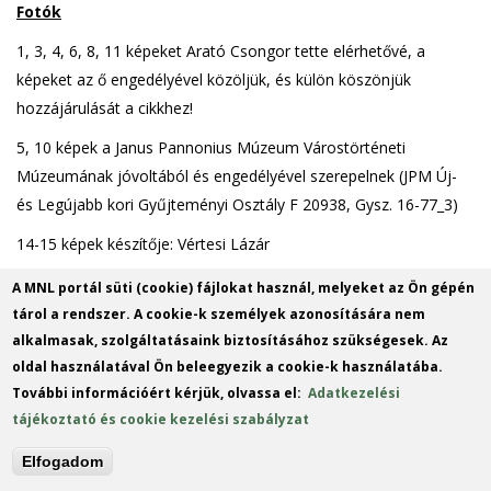
Fotók
1, 3, 4, 6, 8, 11 képeket Arató Csongor tette elérhetővé, a
képeket az ő engedélyével közöljük, és külön köszönjük
hozzájárulását a cikkhez!
5, 10 képek a Janus Pannonius Múzeum Várostörténeti
Múzeumának jóvoltából és engedélyével szerepelnek (JPM Új-
és Legújabb kori Gyűjteményi Osztály F 20938, Gysz. 16-77_3)
14-15 képek készítője: Vértesi Lázár
Sajtó
A MNL portál süti (cookie) fájlokat használ, melyeket az Ön gépén
tárol a rendszer. A cookie-k személyek azonosítására nem
Dunántúl, 1924. 10. 03. 1.; 1924. 10. 04. 1.; 1924. 10. 05. 3.; 1936.
alkalmasak, szolgáltatásaink biztosításához szükségesek. Az
03. 25. 30.
oldal használatával Ön beleegyezik a cookie-k használatába.
Mohács és Vidéke, 1914. 02. 08. 1.
További információért kérjük, olvassa el:
Adatkezelési
tájékoztató és cookie kezelési szabályzat
Napi Hírek, 1921. 08. 31. 1. kiadás (238.)
Elfogadom
Pécsi Est, 1924. 10. 03. 2.