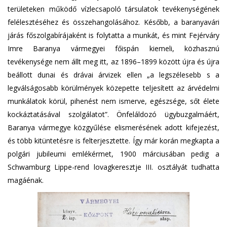
területeken működő vízlecsapoló társulatok tevékenységének
felélesztéséhez és összehangolásához. Később, a baranyavári
járás főszolgabírájaként is folytatta a munkát, és mint Fejérváry
Imre Baranya vármegyei főispán kiemeli, közhasznú
tevékenysége nem állt meg itt, az 1896–1899 között újra és újra
beállott dunai és drávai árvizek ellen „a legszélesebb s a
legválságosabb körülmények közepette teljesített az árvédelmi
munkálatok körül, pihenést nem ismerve, egészsége, sőt élete
kockáztatásával szolgálatot”. Önfeláldozó ügybuzgalmáért,
Baranya vármegye közgyűlése elismerésének adott kifejezést,
és több kitüntetésre is felterjesztette. Így már korán megkapta a
polgári jubileumi emlékérmet, 1900 márciusában pedig a
Schwamburg Lippe-rend lovagkeresztje III. osztályát tudhatta
magáénak.