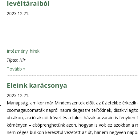
levéltáraiból
2023.12.21.
Intézményi hírek
Típus:
Hír
Tovább »
Eleink karácsonya
2023.12.21.
Manapság, amikor már Mindenszentek előtt az üzletekbe érkezik a
csomagautomaták napról napra degeszre telítődnek, díszkivilágítot
utcákon, akció akciót követ és a falusi házak udvarain is fényben
kéményen – eltöprenghetünk azon, hogyan is volt ez azokban a 
nem céges bulikon keresztül vezetett az út, hanem negyven napos