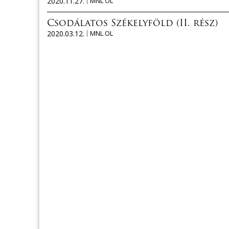
2020.11.27.
MNL OL
Csodálatos Székelyföld (II. rész)
2020.03.12.
MNL OL