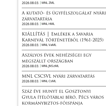
2026.08.03.
MNL ZML
A kutató- és ügyfélszolgálat nyári
zárvatartása
2026.08.03.
MNL HML
KIÁLLÍTÁS │ Emlékek a Savaria
Karnevál történetéből (1961-2025)
2026.08.03.
MNL VaML
Aszályos évek nehézségei egy
megszállt országban
2026.08.03.
MNL JNSzML
MNL CSCSVL nyári zárvatartás
2026.08.03.
MNL CsML
Száz éve hunyt el Gosztonyi
Gyula ítélőtáblai bíró, Pécs város
kormánybiztos-főispánja