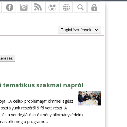
Tagintézmények
ű tematikus szakmai napról
ja, „A cellux problémája” címmel egész
sztályunk részéről 5 fő vett részt. A
lt és a vendéglátó intézmény állományvédelmi
zervezték meg a programot.