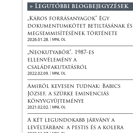
Legutóbbi blogbejegyzések
„Káros forrásanyagok” Egy
dokumentumkötet betiltásának és
megsemmisítésének története
2026.01.28.
MNL OL
„Neokutyabőr”. 1987-es
ellenvélemény a
családfakutatásról
2022.02.09.
MNL OL
Amiről kevesen tudnak: Babics
József, a szürke eminenciás
könyvgyűjteménye
2021.02.02.
MNL OL
A két legundokabb járvány a
levéltárban: a pestis és a kolera