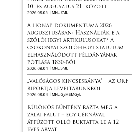
10. és augusztus 21. között
2026.08.05.
MNL ZML
A hónap dokumentuma 2026
augusztusában: Használták-e a
szőlőhegyi artikulusokat? A
csokonyai szőlőhegyi statútum
elhasználódott példányának
pótlása 1830-ból
2026.08.04.
MNL SML
„Valóságos kincsesbánya” – az ORF
riportja levéltárunkról
2026.08.04.
MNL GyMSMGyL
Különös bűntény rázta meg a
zalai falut – egy cérnával
átfűzött olló buktatta le a 12
éves árvát