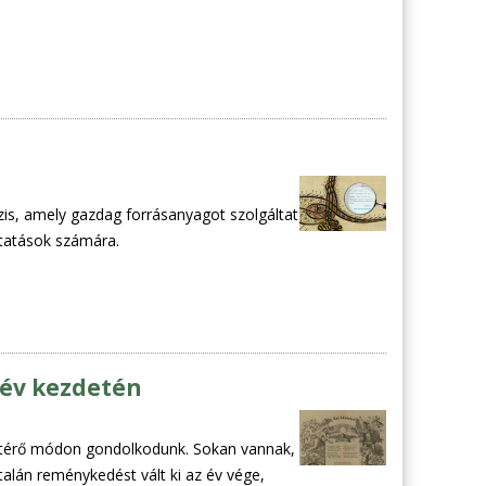
s, amely gazdag forrásanyagot szolgáltat
utatások számára.
 év kezdetén
s eltérő módon gondolkodunk. Sokan vannak,
talán reménykedést vált ki az év vége,