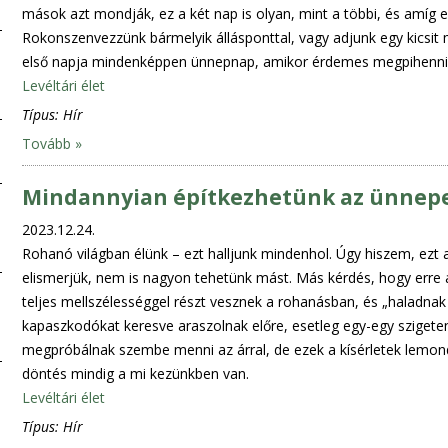
mások azt mondják, ez a két nap is olyan, mint a többi, és amíg 
Rokonszenvezzünk bármelyik állásponttal, vagy adjunk egy kicsit m
első napja mindenképpen ünnepnap, amikor érdemes megpihenni, é
Levéltári élet
Típus:
Hír
Tovább »
Mindannyian építkezhetünk az ünnep
2023.12.24.
Rohanó világban élünk – ezt halljunk mindenhol. Úgy hiszem, ezt
elismerjük, nem is nagyon tehetünk mást. Más kérdés, hogy erre 
teljes mellszélességgel részt vesznek a rohanásban, és „haladnak
kapaszkodókat keresve araszolnak előre, esetleg egy-egy szigete
megpróbálnak szembe menni az árral, de ezek a kísérletek lemond
döntés mindig a mi kezünkben van.
Levéltári élet
Típus:
Hír