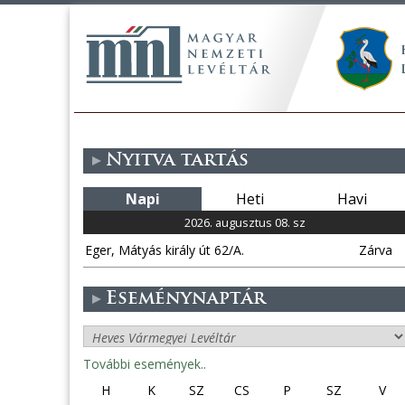
Nyitva tartás
Napi
Heti
Havi
2026. augusztus 08. sz
Eger, Mátyás király út 62/A.
Zárva
Eseménynaptár
További események..
H
K
SZ
CS
P
SZ
V