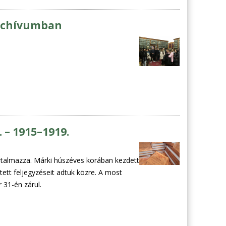
Archívumban
 – 1915–1919.
rtalmazza. Márki húszéves korában kezdett
tett feljegyzéseit adtuk közre. A most
 31-én zárul.