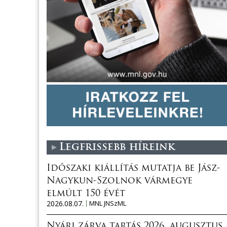
Legfrissebb híreink
Időszaki kiállítás mutatja be Jász-
Nagykun-Szolnok vármegye
elmúlt 150 évét
2026.08.07.
MNL JNSzML
Nyári zárva tartás 2026. augusztus