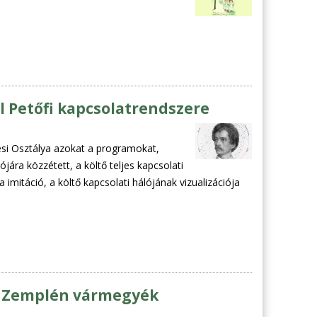
l Petőfi kapcsolatrendszere
tési Osztálya azokat a programokat,
jára közzétett, a költő teljes kapcsolati
 imitáció, a költő kapcsolati hálójának vizualizációja
s Zemplén vármegyék