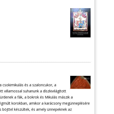
 csokimikulás és a szaloncukor, a
t villamossal suhanunk a díszkivilágított
 fürdenek a fák, a bokrok és Mikulás mászik a
régmúlt korokban, amikor a karácsony megünneplésére
 böjttel készültek, és amely ünnepeknek az