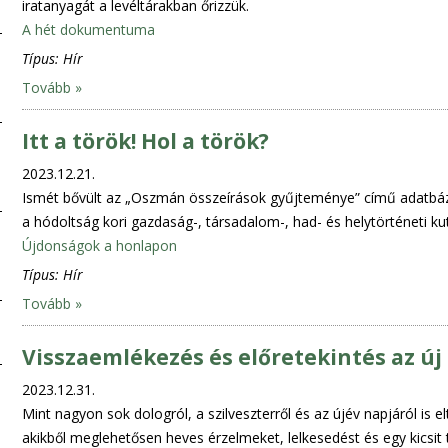
iratanyagát a levéltárakban őrizzük.
A hét dokumentuma
Típus:
Hír
Tovább »
Itt a török! Hol a török?
2023.12.21.
Ismét bővült az „Oszmán összeírások gyűjteménye” című adatbázi
a hódoltság kori gazdaság-, társadalom-, had- és helytörténeti k
Újdonságok a honlapon
Típus:
Hír
Tovább »
Visszaemlékezés és előretekintés az új
2023.12.31.
Mint nagyon sok dologról, a szilveszterről és az újév napjáról i
akikből meglehetősen heves érzelmeket, lelkesedést és egy kicsit 