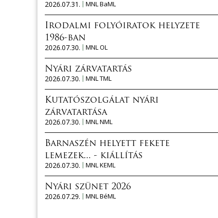
2026.07.31.
MNL BaML
Irodalmi folyóiratok helyzete
1986-ban
2026.07.30.
MNL OL
Nyári zárvatartás
2026.07.30.
MNL TML
Kutatószolgálat nyári
zárvatartása
2026.07.30.
MNL NML
Barnaszén helyett fekete
lemezek... - kiállítás
2026.07.30.
MNL KEML
Nyári szünet 2026
2026.07.29.
MNL BéML