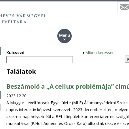
Kulcsszó
M
Miben keressen
e
g
Találatok
j
e
Beszámoló a „A cellux problémája” cím
l
e
2023.12.20.
n
A Magyar Levéltárosok Egyesülete (MLE) Állományvédelmi Szekció
í
napos interaktív képzést szervezett 2023 december 4.-én, melyen o
t
szakmai nap helyszínéül a BFL főépületi konferenciaterme szolgá
é
munkatársai (P.Holl Adrienn és Orosz Kata) állították össze és s
s