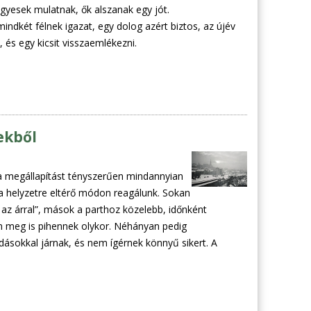
egyesek mulatnak, ők alszanak egy jót.
indkét félnek igazat, egy dolog azért biztos, az újév
s egy kicsit visszaemlékezni.
ekből
 a megállapítást tényszerűen mindannyian
a helyzetre eltérő módon reagálunk. Sokan
 az árral”, mások a parthoz közelebb, időnként
n meg is pihennek olykor. Néhányan pedig
ásokkal járnak, és nem ígérnek könnyű sikert. A