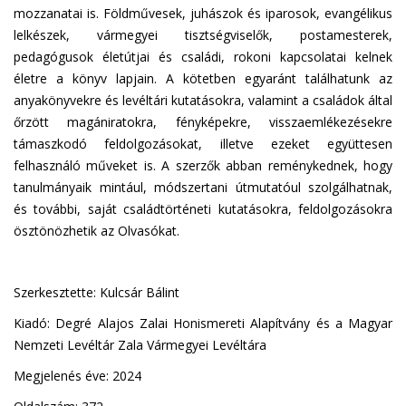
mozzanatai is. Földművesek, juhászok és iparosok, evangélikus
lelkészek, vármegyei tisztségviselők, postamesterek,
pedagógusok életútjai és családi, rokoni kapcsolatai kelnek
életre a könyv lapjain. A kötetben egyaránt találhatunk az
anyakönyvekre és levéltári kutatásokra, valamint a családok által
őrzött magániratokra, fényképekre, visszaemlékezésekre
támaszkodó feldolgozásokat, illetve ezeket együttesen
felhasználó műveket is. A szerzők abban reménykednek, hogy
tanulmányaik mintául, módszertani útmutatóul szolgálhatnak,
és további, saját családtörténeti kutatásokra, feldolgozásokra
ösztönözhetik az Olvasókat.
Szerkesztette: Kulcsár Bálint
Kiadó: Degré Alajos Zalai Honismereti Alapítvány és a Magyar
Nemzeti Levéltár Zala Vármegyei Levéltára
Megjelenés éve: 2024