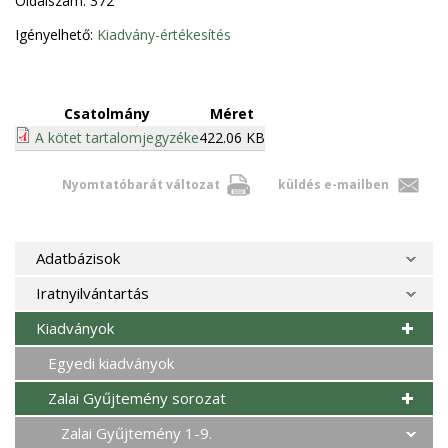
Oldalszám: 372
Igényelhető:
Kiadvány-értékesítés
Csatolmány
Méret
A kötet tartalomjegyzéke
422.06 KB
Nyomtatóbarát változat
küldés e-mailben
Adatbázisok
Iratnyilvántartás
Kiadványok
Egyedi kiadványok
Zalai Gyűjtemény sorozat
Zalai Gyűjtemény 1-9.