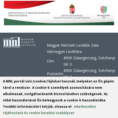
Magyar Nemzeti Levéltár Zala
Vármegyei Levéltára
8900 Zalaegerszeg, Széchenyi
Cím:
tér 3.
8900 Zalaegerszeg, Széchenyi
Postacím:
tér 3.
A MNL portál süti (cookie) fájlokat használ, melyeket az Ön gépén
+36 92 510 030, +36 92 598
Telefon:
tárol a rendszer. A cookie-k személyek azonosítására nem
956, +36 92 598 957
alkalmasak, szolgáltatásaink biztosításához szükségesek. Az
Telefax:
+36 92 510 029
oldal használatával Ön beleegyezik a cookie-k használatába.
E-mail:
zvl@mnl.gov.hu
(link
További információért kérjük, olvassa el:
Adatkezelési
KRID:
163303180
sends
tájékoztató és cookie kezelési szabályzat
e-