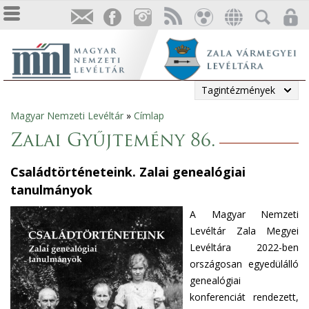
Tagintézmények
Magyar Nemzeti Levéltár
»
Címlap
Jelenlegi
Zalai Gyűjtemény 86.
hely
Családtörténeteink. Zalai genealógiai
tanulmányok
A Magyar Nemzeti
Levéltár Zala Megyei
Levéltára 2022-ben
országosan egyedülálló
genealógiai
konferenciát rendezett,