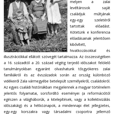
melyen a zalai
levéltárosok saját
családjuk múltjának
egy-egy szeletéről
tartottak előadást.
Kötetünk e konferencia
előadásainak jelentősen
kibővített,
hivatkozásokkal és
illusztrációkkal ellátott szövegét tartalmazza. Az összességében
a 16. századtól a 20. század végéig terjedő időszakot felölelő
tanulmányokban egyaránt olvashatunk tősgyökeres zalai
famíliákról és az évszázadok során az ország különböző
vidékeiről Zala vármegyébe betelepült személyekről, családokról.
Az egyes családi históriákban megjelennek a magyar történelem
jelentős folyamatai, sorsfordító eseményei (a reformációtól
egészen a világháborúk, a kitelepítések, vagy a kollektivizálás
időszakáig) és a hétköznapok, a mindennapi élet jellegzetes,
egy-egy korszakra vagy társadalmi csoportra jellemző