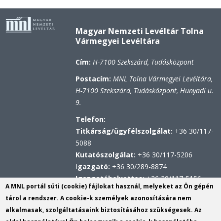
Magyar Nemzeti Levéltár Tolna
Vármegyei Levéltára
Cím:
H-7100 Szekszárd, Tudásközpont
Postacím:
MNL Tolna Vármegyei Levéltára,
H-7100 Szekszárd, Tudásközpont, Hunyadi u.
9.
Telefon:
Titkárság/ügyfélszolgálat:
+36 30/117-
5088
Kutatószolgálat:
+36 30/117-5206
I
gazgató:
+36 30/289-8874
Igazgatóhelyettes:
+36 30/117-5156
A MNL portál süti (cookie) fájlokat használ, melyeket az Ön gépén
Hivatali kapu
tárol a rendszer. A cookie-k személyek azonosítására nem
KRID: 567314100
alkalmasak, szolgáltatásaink biztosításához szükségesek. Az
Központi Érkeztetési Rendszer (KÉR)