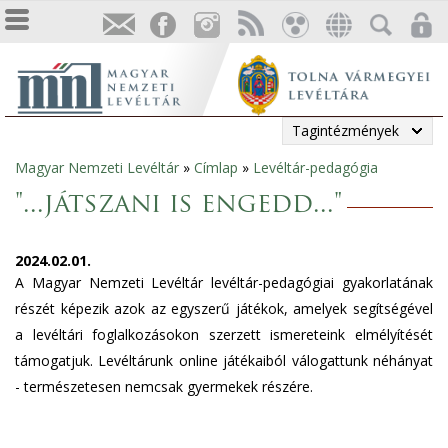
Tagintézmények
Magyar Nemzeti Levéltár
»
Címlap
»
Levéltár-pedagógia
Jelenlegi
"...játszani is engedd..."
hely
2024.02.01.
A Magyar Nemzeti Levéltár levéltár-pedagógiai gyakorlatának
részét képezik azok az egyszerű játékok, amelyek segítségével
a levéltári foglalkozásokon szerzett ismereteink elmélyítését
támogatjuk. Levéltárunk online játékaiból válogattunk néhányat
- természetesen nemcsak gyermekek részére.