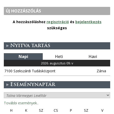
ÚJ HOZZÁSZÓLÁS
A hozzászóláshoz
regisztráció
és
bejelentkezés
szükséges
Nyitva tartás
Napi
Heti
Havi
2026. augusztus 09. v
7100 Szekszárdi Tudásközpont
Zárva
Eseménynaptár
További események..
H
K
SZ
CS
P
SZ
V