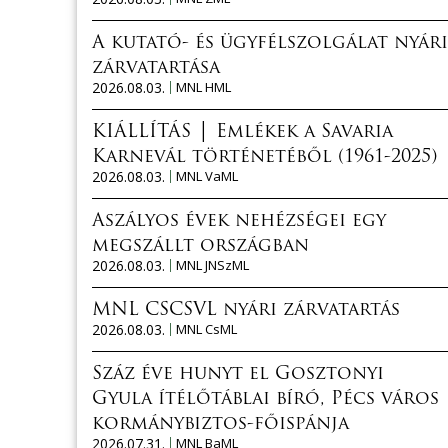
A kutató- és ügyfélszolgálat nyári
zárvatartása
2026.08.03.
MNL HML
KIÁLLÍTÁS │ Emlékek a Savaria
Karnevál történetéből (1961-2025)
2026.08.03.
MNL VaML
Aszályos évek nehézségei egy
megszállt országban
2026.08.03.
MNL JNSzML
MNL CSCSVL nyári zárvatartás
2026.08.03.
MNL CsML
Száz éve hunyt el Gosztonyi
Gyula ítélőtáblai bíró, Pécs város
kormánybiztos-főispánja
2026.07.31.
MNL BaML