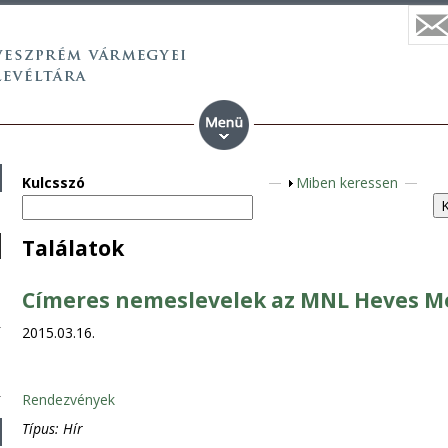
Kulcsszó
M
Miben keressen
e
g
Találatok
j
e
Címeres nemeslevelek az MNL Heves M
l
e
2015.03.16.
n
í
t
Rendezvények
é
Típus:
Hír
s