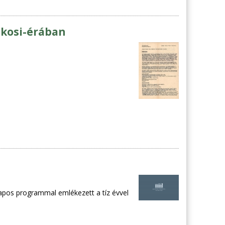
ákosi-érában
apos programmal emlékezett a tíz évvel