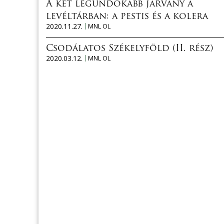
A két legundokabb járvány a
levéltárban: a pestis és a kolera
2020.11.27.
MNL OL
Csodálatos Székelyföld (II. rész)
2020.03.12.
MNL OL