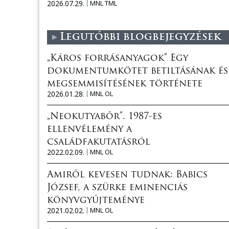
2026.07.29.
MNL TML
Legutóbbi blogbejegyzések
„Káros forrásanyagok” Egy
dokumentumkötet betiltásának és
megsemmisítésének története
2026.01.28.
MNL OL
„Neokutyabőr”. 1987-es
ellenvélemény a
családfakutatásról
2022.02.09.
MNL OL
Amiről kevesen tudnak: Babics
József, a szürke eminenciás
könyvgyűjteménye
2021.02.02.
MNL OL