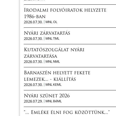
Irodalmi folyóiratok helyzete
1986-ban
2026.07.30.
MNL OL
Nyári zárvatartás
2026.07.30.
MNL TML
Kutatószolgálat nyári
zárvatartása
2026.07.30.
MNL NML
Barnaszén helyett fekete
lemezek... - kiállítás
2026.07.30.
MNL KEML
Nyári szünet 2026
2026.07.29.
MNL BéML
"... Emléke élni fog közöttünk..."