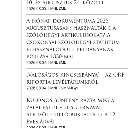
10. és augusztus 21. között
2026.08.05.
MNL ZML
A hónap dokumentuma 2026
augusztusában: Használták-e a
szőlőhegyi artikulusokat? A
csokonyai szőlőhegyi statútum
elhasználódott példányának
pótlása 1830-ból
2026.08.04.
MNL SML
„Valóságos kincsesbánya” – az ORF
riportja levéltárunkról
2026.08.04.
MNL GyMSMGyL
Különös bűntény rázta meg a
zalai falut – egy cérnával
átfűzött olló buktatta le a 12
éves árvát
2026.08.03.
MNL ZML