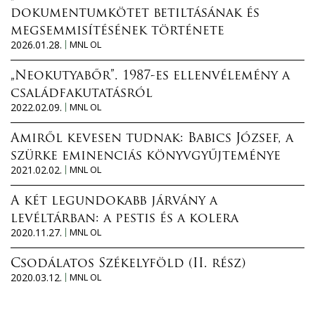
dokumentumkötet betiltásának és
megsemmisítésének története
2026.01.28.
MNL OL
„Neokutyabőr”. 1987-es ellenvélemény a
családfakutatásról
2022.02.09.
MNL OL
Amiről kevesen tudnak: Babics József, a
szürke eminenciás könyvgyűjteménye
2021.02.02.
MNL OL
A két legundokabb járvány a
levéltárban: a pestis és a kolera
2020.11.27.
MNL OL
Csodálatos Székelyföld (II. rész)
2020.03.12.
MNL OL