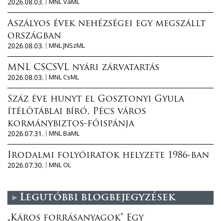
2026.08.03.
MNL VaML
Aszályos évek nehézségei egy megszállt
országban
2026.08.03.
MNL JNSzML
MNL CSCSVL nyári zárvatartás
2026.08.03.
MNL CsML
Száz éve hunyt el Gosztonyi Gyula
ítélőtáblai bíró, Pécs város
kormánybiztos-főispánja
2026.07.31.
MNL BaML
Irodalmi folyóiratok helyzete 1986-ban
2026.07.30.
MNL OL
Legutóbbi blogbejegyzések
„Káros forrásanyagok” Egy