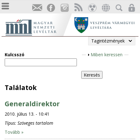
Tagintézmények
Kulcsszó
M
Miben keressen
e
g
j
e
Találatok
l
e
Generaldirektor
n
2010. július 13. - 10:41
í
t
Típus:
Szöveges tartalom
é
Tovább »
s