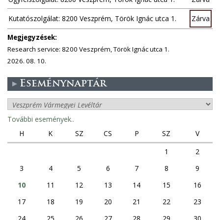
k
Kutatószolgálat: 8200 Veszprém, Török Ignác utca 1.
Zárva
Megjegyzések:
Research service: 8200 Veszprém, Török Ignác utca 1.
2026. 08. 10.
Eseménynaptár
További események..
H
K
SZ
CS
P
SZ
V
1
2
3
4
5
6
7
8
9
10
11
12
13
14
15
16
17
18
19
20
21
22
23
24
25
26
27
28
29
30