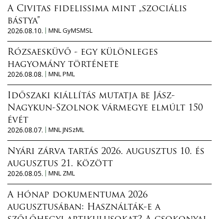
A Civitas fidelissima mint „szociális
bástya”
2026.08.10.
MNL GyMSMSL
Rózsaesküvő - egy különleges
hagyomány története
2026.08.08.
MNL PML
Időszaki kiállítás mutatja be Jász-
Nagykun-Szolnok vármegye elmúlt 150
évét
2026.08.07.
MNL JNSzML
Nyári zárva tartás 2026. augusztus 10. és
augusztus 21. között
2026.08.05.
MNL ZML
A hónap dokumentuma 2026
augusztusában: Használták-e a