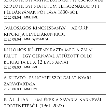
szőlőhegyi artikulusokat? A csokonyai
szőlőhegyi statútum elhasználódott
példányának pótlása 1830-ból
2026.08.04.
MNL SML
„Valóságos kincsesbánya” – az ORF
riportja levéltárunkról
2026.08.04.
MNL GyMSMGyL
Különös bűntény rázta meg a zalai
falut – egy cérnával átfűzött olló
buktatta le a 12 éves árvát
2026.08.03.
MNL ZML
A kutató- és ügyfélszolgálat nyári
zárvatartása
2026.08.03.
MNL HML
KIÁLLÍTÁS │ Emlékek a Savaria Karnevál
történetéből (1961-2025)