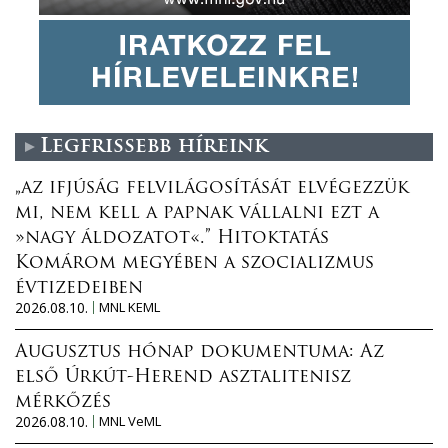
Legfrissebb híreink
„az ifjúság felvilágosítását elvégezzük
mi, nem kell a papnak vállalni ezt a
»nagy áldozatot«.” Hitoktatás
Komárom megyében a szocializmus
évtizedeiben
2026.08.10.
MNL KEML
Augusztus hónap dokumentuma: Az
első Úrkút-Herend asztalitenisz
mérkőzés
2026.08.10.
MNL VeML