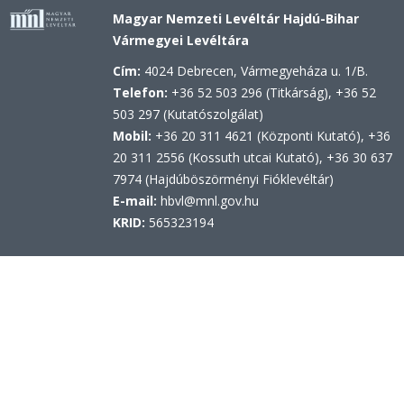
Magyar Nemzeti Levéltár Hajdú-Bihar
Vármegyei Levéltára
Cím:
4024 Debrecen, Vármegyeháza u. 1/B.
Telefon:
+36 52 503 296 (Titkárság), +36 52
503 297 (Kutatószolgálat)
Mobil:
+36 20 311 4621 (Központi Kutató), +36
20 311 2556 (Kossuth utcai Kutató), +36 30 637
7974 (Hajdúböszörményi Fióklevéltár)
E-mail:
hbvl@mnl.gov.hu
KRID:
565323194