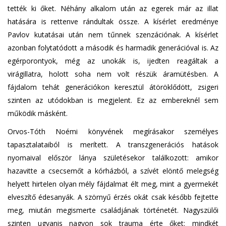
tették ki őket. Néhány alkalom után az egerek már az illat
hatására is rettenve rándultak össze. A kísérlet eredménye
Pavlov kutatásai után nem tűnnek szenzációnak. A kísérlet
azonban folytatódott a második és harmadik generációval is. Az
egérporontyok, még az unokák is, ijedten reagáltak a
virágillatra, holott soha nem volt részük áramütésben. A
fájdalom tehát generációkon keresztül átöröklődött, zsigeri
szinten az utódokban is megjelent. Ez az embereknél sem
működik másként.
Orvos-Tóth Noémi könyvének megírásakor személyes
tapasztalataiból is merített. A transzgenerációs hatások
nyomaival először lánya születésekor találkozott: amikor
hazavitte a csecsemőt a kórházból, a szívét elöntő melegség
helyett hirtelen olyan mély fájdalmat élt meg, mint a gyermekét
elveszítő édesanyák. A szörnyű érzés okát csak később fejtette
meg, miután megismerte családjának történetét. Nagyszülői
szinten ugyanis nagyon sok trauma érte őket: mindkét