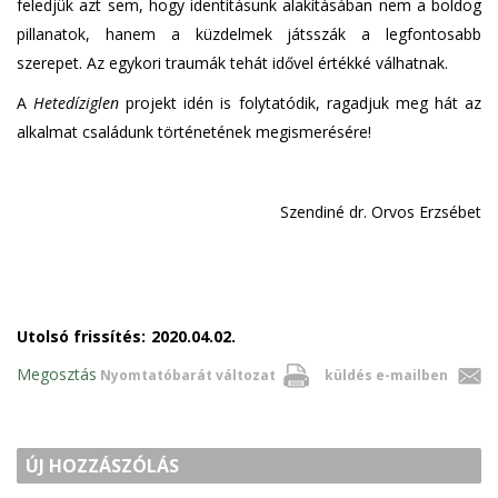
feledjük azt sem, hogy identitásunk alakításában nem a boldog
pillanatok, hanem a küzdelmek játsszák a legfontosabb
szerepet. Az egykori traumák tehát idővel értékké válhatnak.
A
Hetedíziglen
projekt idén is folytatódik, ragadjuk meg hát az
alkalmat családunk történetének megismerésére!
Szendiné dr. Orvos Erzsébet
Utolsó frissítés:
2020.04.02.
Megosztás
Nyomtatóbarát változat
küldés e-mailben
ÚJ HOZZÁSZÓLÁS