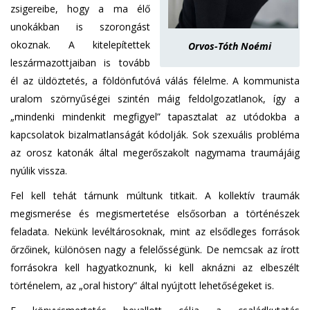
zsigereibe, hogy a ma élő
unokákban is szorongást
okoznak. A kitelepítettek
Orvos-Tóth Noémi
leszármazottjaiban is tovább
él az üldöztetés, a földönfutóvá válás félelme. A kommunista
uralom szörnyűségei szintén máig feldolgozatlanok, így a
„mindenki mindenkit megfigyel” tapasztalat az utódokba a
kapcsolatok bizalmatlanságát kódolják. Sok szexuális probléma
az orosz katonák által megerőszakolt nagymama traumájáig
nyúlik vissza.
Fel kell tehát tárnunk múltunk titkait. A kollektív traumák
megismerése és megismertetése elsősorban a történészek
feladata. Nekünk levéltárosoknak, mint az elsődleges források
őrzőinek, különösen nagy a felelősségünk. De nemcsak az írott
forrásokra kell hagyatkoznunk, ki kell aknázni az elbeszélt
történelem, az „oral history” által nyújtott lehetőségeket is.