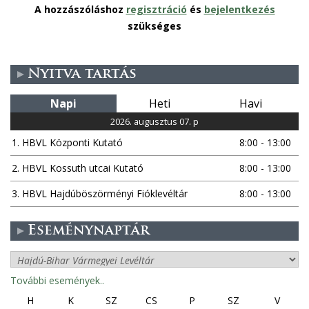
A hozzászóláshoz
regisztráció
és
bejelentkezés
szükséges
Nyitva tartás
Napi
Heti
Havi
2026. augusztus 07. p
1. HBVL Központi Kutató
8:00 - 13:00
2. HBVL Kossuth utcai Kutató
8:00 - 13:00
3. HBVL Hajdúböszörményi Fióklevéltár
8:00 - 13:00
Eseménynaptár
További események..
H
K
SZ
CS
P
SZ
V