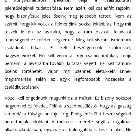
E könyvismertetés bevallott célja a családkutatás
jelentőségének tudatosítása. Nem azért kell családfát rajzolni,
hogy bizonyítsuk jeles őseink még jelesebb tetteit. Nem az
számít, hogy kik voltak a felmenőink, sokkal inkább az, hogy mit
teszek le én az asztalra, hogy a rám osztott feladatot
tehetségemhez mérten végzem-e. Meg kell viszont ismernünk
családunk titkait. El kell beszélgetnünk szüleinkkel,
nagyszüleinkkel. Elő kell venni a régi családi iratokat, majd
bemenni a levéltárba további kutatás végett. Fel kell tárnunk
őseink történetét. Vajon mit üzennek életükkel? Ennek
megismerése talán az egyik legfontosabb hozadéka a
családkutatásnak.
Közel kell engednünk magunkhoz a múltat. Ez bizony sokszor
nagyon nehéz feladat. Félünk a szembesüléstől, hogy az igazság
kimondása túlságosan fájni fog. Pedig enélkül a feszültségeket
nem tudjuk feloldani. A múltunk ismerete segít a rugalmas
alkalmazkodásban, ugyanakkor boldogabbá is tesz minket. Ne