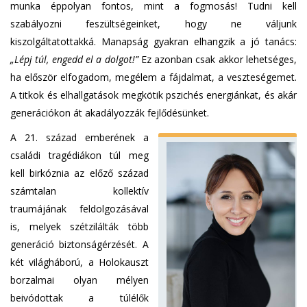
munka éppolyan fontos, mint a fogmosás! Tudni kell
szabályozni feszültségeinket, hogy ne váljunk
kiszolgáltatottakká. Manapság gyakran elhangzik a jó tanács:
„Lépj túl, engedd el a dolgot!”
Ez azonban csak akkor lehetséges,
ha először elfogadom, megélem a fájdalmat, a veszteségemet.
A titkok és elhallgatások megkötik pszichés energiánkat, és akár
generációkon át akadályozzák fejlődésünket.
A 21. század emberének a
családi tragédiákon túl meg
kell birkóznia az előző század
számtalan kollektív
traumájának feldolgozásával
is, melyek szétzilálták több
generáció biztonságérzését. A
két világháború, a Holokauszt
borzalmai olyan mélyen
beivódottak a túlélők