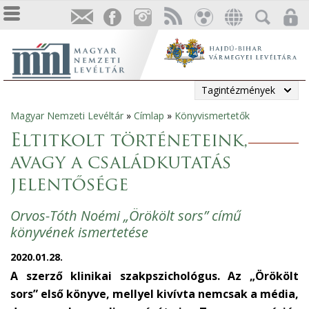
Tagintézmények
Magyar Nemzeti Levéltár
»
Címlap
»
Könyvismertetők
Jelenlegi
Eltitkolt történeteink,
hely
avagy a családkutatás
jelentősége
Orvos-Tóth Noémi „Örökölt sors” című
könyvének ismertetése
2020.01.28.
A szerző klinikai szakpszichológus. Az „Örökölt
sors” első könyve, mellyel kivívta nemcsak a média,