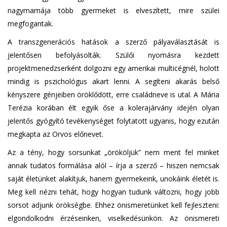
nagymamája több gyermeket is elveszített, mire szülei
megfogantak.
A transzgenerációs hatások a szerző pályaválasztását is
jelentősen befolyásolták. Szülői nyomásra kezdett
projektmenedzserként dolgozni egy amerikai multicégnél, holott
mindig is pszichológus akart lenni. A segíteni akarás belső
kényszere génjeiben öröklődött, erre családneve is utal. A Mária
Terézia korában élt egyik őse a kolerajárvány idején olyan
jelentős gyógyító tevékenységet folytatott ugyanis, hogy ezután
megkapta az Orvos előnevet.
Az a tény, hogy sorsunkat „örököljük” nem ment fel minket
annak tudatos formálása alól – írja a szerző – hiszen nemcsak
saját életünket alakítjuk, hanem gyermekeink, unokáink életét is.
Meg kell nézni tehát, hogy hogyan tudunk változni, hogy jobb
sorsot adjunk örökségbe. Ehhez önismeretünket kell fejleszteni:
elgondolkodni érzéseinken, viselkedésünkön. Az önismereti