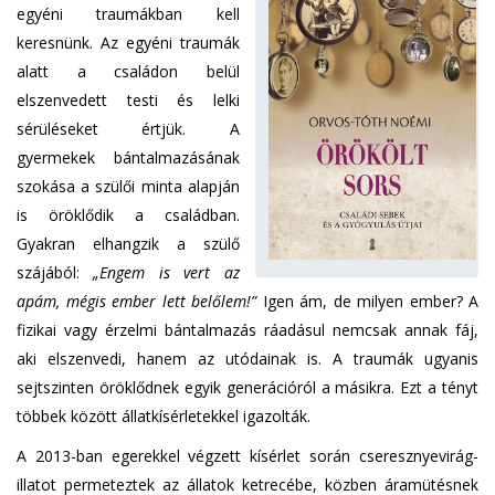
egyéni traumákban kell
keresnünk. Az egyéni traumák
alatt a családon belül
elszenvedett testi és lelki
sérüléseket értjük. A
gyermekek bántalmazásának
szokása a szülői minta alapján
is öröklődik a családban.
Gyakran elhangzik a szülő
szájából:
„Engem is vert az
apám, mégis ember lett belőlem!”
Igen ám, de milyen ember? A
fizikai vagy érzelmi bántalmazás ráadásul nemcsak annak fáj,
aki elszenvedi, hanem az utódainak is. A traumák ugyanis
sejtszinten öröklődnek egyik generációról a másikra. Ezt a tényt
többek között állatkísérletekkel igazolták.
A 2013-ban egerekkel végzett kísérlet során cseresznyevirág-
illatot permeteztek az állatok ketrecébe, közben áramütésnek