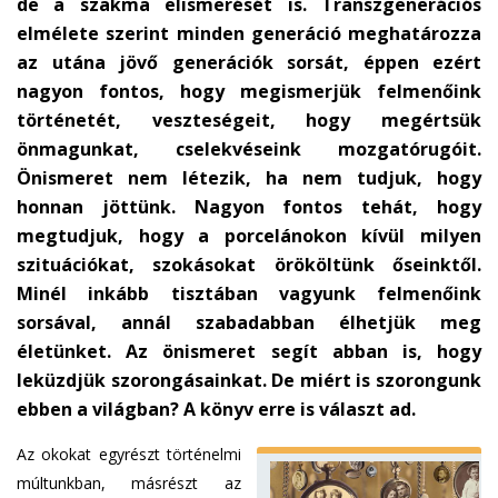
de a szakma elismerését is. Transzgenerációs
elmélete szerint minden generáció meghatározza
az utána jövő generációk sorsát, éppen ezért
nagyon fontos, hogy megismerjük felmenőink
történetét, veszteségeit, hogy megértsük
önmagunkat, cselekvéseink mozgatórugóit.
Önismeret nem létezik, ha nem tudjuk, hogy
honnan jöttünk. Nagyon fontos tehát, hogy
megtudjuk, hogy a porcelánokon kívül milyen
szituációkat, szokásokat örököltünk őseinktől.
Minél inkább tisztában vagyunk felmenőink
sorsával, annál szabadabban élhetjük meg
életünket. Az önismeret segít abban is, hogy
leküzdjük szorongásainkat. De miért is szorongunk
ebben a világban? A könyv erre is választ ad.
Az okokat egyrészt történelmi
múltunkban, másrészt az