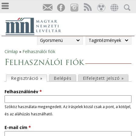
Gyorsmenü
Tagintézmények
Címlap
»
Felhasználói fiók
Jelenlegi
Felhasználói fiók
hely
E
Regisztráció »
(aktív fül)
Belépés
Elfelejtett jelszó »
l
Felhasználónév
*
s
Szóköz használata megengedett. Az írásjelek közül csak a pont, a kötőjel,
és az aláhúzás használható.
ő
E-mail cím
*
d