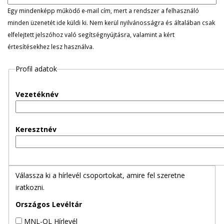
l
Egy mindenképp működő e-mail cím, mert a rendszer a felhasználó
minden üzenetét ide küldi ki. Nem kerül nyilvánosságra és általában csak
e
elfelejtett jelszóhoz való segítségnyújtásra, valamint a kért
értesítésekhez lesz használva.
g
Profil adatok
e
s
Vezetéknév
f
Keresztnév
ü
l
Válassza ki a hírlevél csoportokat, amire fel szeretne
e
iratkozni.
k
Országos Levéltár
MNL-OL Hírlevél