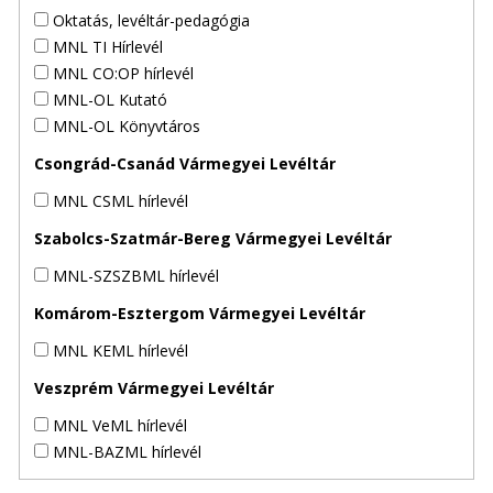
Oktatás, levéltár-pedagógia
MNL TI Hírlevél
MNL CO:OP hírlevél
MNL-OL Kutató
MNL-OL Könyvtáros
Csongrád-Csanád Vármegyei Levéltár
MNL CSML hírlevél
Szabolcs-Szatmár-Bereg Vármegyei Levéltár
MNL-SZSZBML hírlevél
Komárom-Esztergom Vármegyei Levéltár
MNL KEML hírlevél
Veszprém Vármegyei Levéltár
MNL VeML hírlevél
MNL-BAZML hírlevél