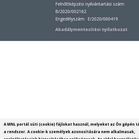
Felnőttképzési nyilvántartási szám:
B/2020/002162
Engedélyszám: E/2020/000419
Akadálymentesítési nyilatkozat
A MNL portál süti (cookie) fájlokat használ, melyeket az Ön gépén t
a rendszer. A cookie-k személyek azonosítására nem alkalmasak,