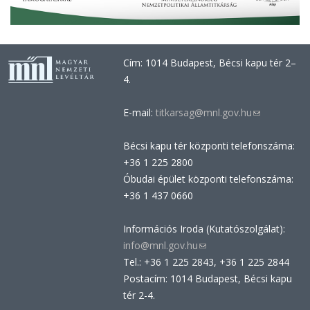
Cím: 1014 Budapest, Bécsi kapu tér 2–
4.
E-mail:
titkarsag@mnl.gov.hu
(link
sends
Bécsi kapu tér központi telefonszáma:
e-
+36 1 225 2800
mail)
Óbudai épület központi telefonszáma:
+36 1 437 0660
Információs Iroda (Kutatószolgálat):
info@mnl.gov.hu
(link
Tel.: +36 1 225 2843, +36 1 225 2844
sends
Postacím: 1014 Budapest, Bécsi kapu
e-
tér 2-4.
mail)