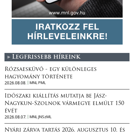
Legfrissebb híreink
Rózsaesküvő - egy különleges
hagyomány története
2026.08.08.
MNL PML
Időszaki kiállítás mutatja be Jász-
Nagykun-Szolnok vármegye elmúlt 150
évét
2026.08.07.
MNL JNSzML
Nyári zárva tartás 2026. augusztus 10. és