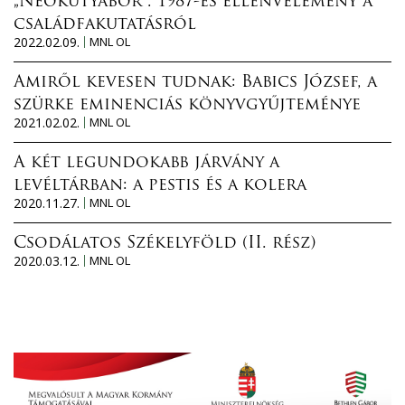
„Neokutyabőr”. 1987-es ellenvélemény a
családfakutatásról
2022.02.09.
MNL OL
Amiről kevesen tudnak: Babics József, a
szürke eminenciás könyvgyűjteménye
2021.02.02.
MNL OL
A két legundokabb járvány a
levéltárban: a pestis és a kolera
2020.11.27.
MNL OL
Csodálatos Székelyföld (II. rész)
2020.03.12.
MNL OL