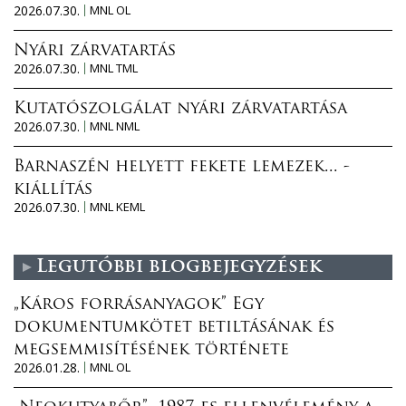
2026.07.30.
MNL OL
Nyári zárvatartás
2026.07.30.
MNL TML
Kutatószolgálat nyári zárvatartása
2026.07.30.
MNL NML
Barnaszén helyett fekete lemezek... -
kiállítás
2026.07.30.
MNL KEML
Legutóbbi blogbejegyzések
„Káros forrásanyagok” Egy
dokumentumkötet betiltásának és
megsemmisítésének története
2026.01.28.
MNL OL