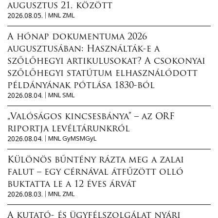
augusztus 21. között
2026.08.05.
MNL ZML
A hónap dokumentuma 2026
augusztusában: Használták-e a
szőlőhegyi artikulusokat? A csokonyai
szőlőhegyi statútum elhasználódott
példányának pótlása 1830-ból
2026.08.04.
MNL SML
„Valóságos kincsesbánya” – az ORF
riportja levéltárunkról
2026.08.04.
MNL GyMSMGyL
Különös bűntény rázta meg a zalai
falut – egy cérnával átfűzött olló
buktatta le a 12 éves árvát
2026.08.03.
MNL ZML
A kutató- és ügyfélszolgálat nyári