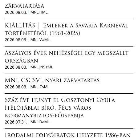
zárvatartása
2026.08.03.
MNL HML
KIÁLLÍTÁS │ Emlékek a Savaria Karnevál
történetéből (1961-2025)
2026.08.03.
MNL VaML
Aszályos évek nehézségei egy megszállt
országban
2026.08.03.
MNL JNSzML
MNL CSCSVL nyári zárvatartás
2026.08.03.
MNL CsML
Száz éve hunyt el Gosztonyi Gyula
ítélőtáblai bíró, Pécs város
kormánybiztos-főispánja
2026.07.31.
MNL BaML
Irodalmi folyóiratok helyzete 1986-ban