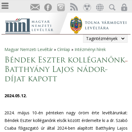
Tagintézmények
Magyar Nemzeti Levéltár
»
Címlap
»
Intézményi hírek
Jelenlegi
Béndek Eszter kolléganőnk
hely
Batthyány Lajos nádor-
díjat kapott
2024.05.12.
2024. május 10-én pénteken nagy öröm érte levéltárunkat:
Béndek Eszter kolléganőnk elsők között érdemelte ki a dr. Szabó
Csaba főigazgató úr által 2024-ben alapított Batthyány Lajos