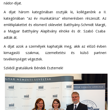
nádor-díjat.
A díjat három kategóriában osztják ki, kolléganőnk a II.
kategóriában "az év munkatársa" elismerésben részesült. Az
emlékplakettet és elismerő oklevelet Batthyány-Schmidt Margit,
a Magyar Batthyány Alapítvány elnöke és dr. Szabó Csaba
adták át.
A díjat azok a személyek kaphatják meg, akik az előző évben
kimagasló szakmai, üzemeltetési és külső partneri
tevékenységet végeztek.
Szívből gratulálunk Béndek Eszternek!