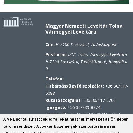
Magyar Nemzeti Levéltár Tolna
Vármegyei Levéltára
Cím:
H-7100 Szekszárd, Tudásközpont
Postacím:
MNL Tolna Vármegyei Levéltára,
H-7100 Szekszárd, Tudásközpont, Hunyadi u.
9.
Telefon:
Titkárság/ügyfélszolgálat:
+36 30/117-
5088
Kutatószolgálat:
+36 30/117-5206
I
gazgató:
+36 30/289-8874
Igazgatóhelyettes:
+36 30/117-5156
A MNL portál süti (cookie) fájlokat használ, melyeket az Ön gépén
Hivatali kapu
tárol a rendszer. A cookie-k személyek azonosítására nem
KRID: 567314100