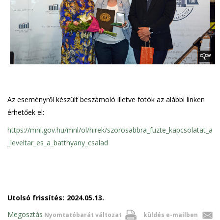
Az eseményről készült beszámoló illetve fotók az alábbi linken
érhetőek el:
https://mnl.gov.hu/mnl/ol/hirek/szorosabbra_fuzte_kapcsolatat_a
_leveltar_es_a_batthyany_csalad
Utolsó frissítés:
2024.05.13.
Megosztás
Nyomtatóbarát változat
küldés e-mailben