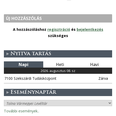
ÚJ HOZZÁSZÓLÁS
A hozzászóláshoz
regisztráció
és
bejelentkezés
szükséges
Nyitva tartás
Napi
Heti
Havi
2026. augusztus 08. sz
7100 Szekszárdi Tudásközpont
Zárva
Eseménynaptár
További események..