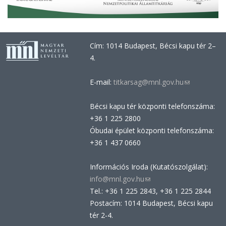
Cím: 1014 Budapest, Bécsi kapu tér 2–
4.
E-mail:
titkarsag@mnl.gov.hu
(link
sends
Bécsi kapu tér központi telefonszáma:
e-
+36 1 225 2800
mail)
Óbudai épület központi telefonszáma:
+36 1 437 0660
Információs Iroda (Kutatószolgálat):
info@mnl.gov.hu
(link
Tel.: +36 1 225 2843, +36 1 225 2844
sends
Postacím: 1014 Budapest, Bécsi kapu
e-
tér 2-4.
mail)