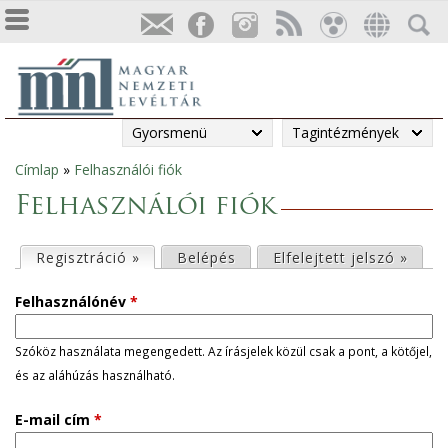
Gyorsmenü
Tagintézmények
Címlap
»
Felhasználói fiók
Jelenlegi
Felhasználói fiók
hely
E
Regisztráció »
(aktív fül)
Belépés
Elfelejtett jelszó »
l
Felhasználónév
*
s
Szóköz használata megengedett. Az írásjelek közül csak a pont, a kötőjel,
és az aláhúzás használható.
ő
E-mail cím
*
d