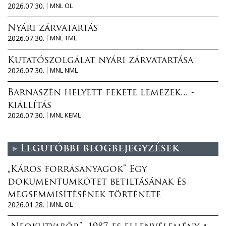
2026.07.30.
MNL OL
Nyári zárvatartás
2026.07.30.
MNL TML
Kutatószolgálat nyári zárvatartása
2026.07.30.
MNL NML
Barnaszén helyett fekete lemezek... -
kiállítás
2026.07.30.
MNL KEML
Legutóbbi blogbejegyzések
„Káros forrásanyagok” Egy
dokumentumkötet betiltásának és
megsemmisítésének története
2026.01.28.
MNL OL