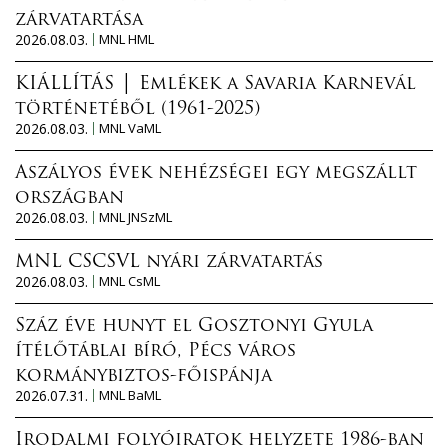
zárvatartása
2026.08.03.
MNL HML
KIÁLLÍTÁS │ Emlékek a Savaria Karnevál
történetéből (1961-2025)
2026.08.03.
MNL VaML
Aszályos évek nehézségei egy megszállt
országban
2026.08.03.
MNL JNSzML
MNL CSCSVL nyári zárvatartás
2026.08.03.
MNL CsML
Száz éve hunyt el Gosztonyi Gyula
ítélőtáblai bíró, Pécs város
kormánybiztos-főispánja
2026.07.31.
MNL BaML
Irodalmi folyóiratok helyzete 1986-ban