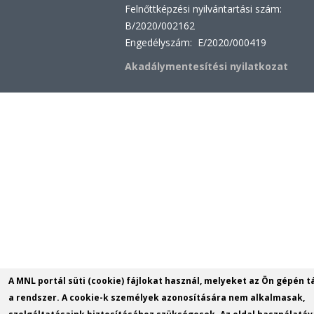
Felnőttképzési nyilvántartási szám:
B/2020/002162
Engedélyszám: E/2020/000419
Akadálymentesítési nyilatkozat
A MNL portál süti (cookie) fájlokat használ, melyeket az Ön gépén t
a rendszer. A cookie-k személyek azonosítására nem alkalmasak,