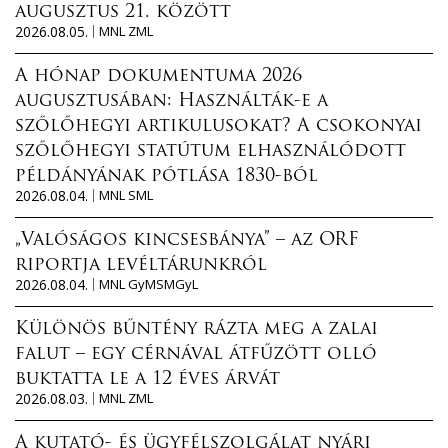
augusztus 21. között
2026.08.05.
MNL ZML
A hónap dokumentuma 2026
augusztusában: Használták-e a
szőlőhegyi artikulusokat? A csokonyai
szőlőhegyi statútum elhasználódott
példányának pótlása 1830-ból
2026.08.04.
MNL SML
„Valóságos kincsesbánya” – az ORF
riportja levéltárunkról
2026.08.04.
MNL GyMSMGyL
Különös bűntény rázta meg a zalai
falut – egy cérnával átfűzött olló
buktatta le a 12 éves árvát
2026.08.03.
MNL ZML
A kutató- és ügyfélszolgálat nyári