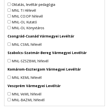
Oktatás, levéltár-pedagógia
MNL TI Hírlevél
MNL CO:OP hírlevél
MNL-OL Kutató
MNL-OL Könyvtáros
Csongrád-Csanád Vármegyei Levéltár
MNL CSML hírlevél
Szabolcs-Szatmár-Bereg Vármegyei Levéltár
MNL-SZSZBML hírlevél
Komárom-Esztergom Vármegyei Levéltár
MNL KEML hírlevél
Veszprém Vármegyei Levéltár
MNL VeML hírlevél
MNL-BAZML hírlevél