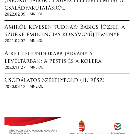
„Neokutyabőr”. 1987-es ellenvélemény a
családfakutatásról
2022.02.09.
MNL OL
Amiről kevesen tudnak: Babics József, a
szürke eminenciás könyvgyűjteménye
2021.02.02.
MNL OL
A két legundokabb járvány a
levéltárban: a pestis és a kolera
2020.11.27.
MNL OL
Csodálatos Székelyföld (II. rész)
2020.03.12.
MNL OL