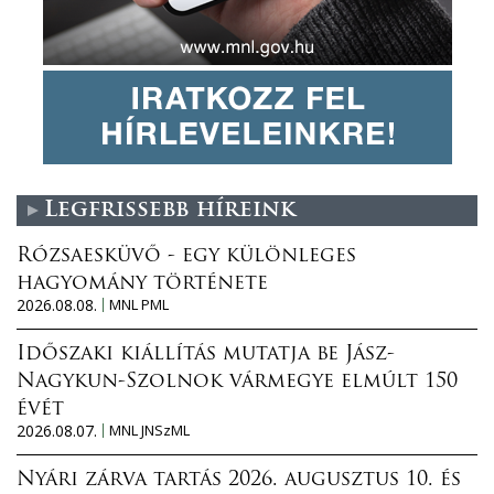
Legfrissebb híreink
Rózsaesküvő - egy különleges
hagyomány története
2026.08.08.
MNL PML
Időszaki kiállítás mutatja be Jász-
Nagykun-Szolnok vármegye elmúlt 150
évét
2026.08.07.
MNL JNSzML
Nyári zárva tartás 2026. augusztus 10. és