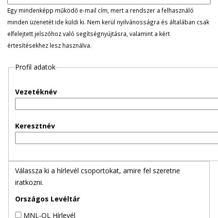
l
Egy mindenképp működő e-mail cím, mert a rendszer a felhasználó
minden üzenetét ide küldi ki. Nem kerül nyilvánosságra és általában csak
e
elfelejtett jelszóhoz való segítségnyújtásra, valamint a kért
értesítésekhez lesz használva.
g
Profil adatok
e
s
Vezetéknév
f
Keresztnév
ü
l
Válassza ki a hírlevél csoportokat, amire fel szeretne
e
iratkozni.
k
Országos Levéltár
MNL-OL Hírlevél