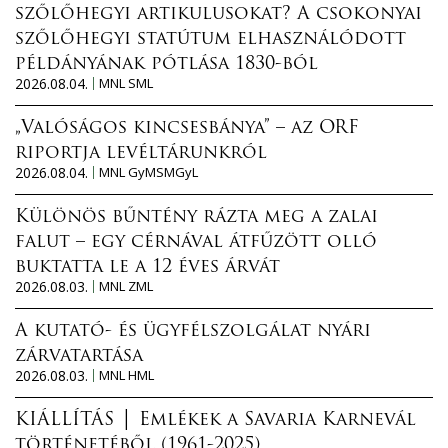
szőlőhegyi artikulusokat? A csokonyai
szőlőhegyi statútum elhasználódott
példányának pótlása 1830-ból
2026.08.04.
MNL SML
„Valóságos kincsesbánya” – az ORF
riportja levéltárunkról
2026.08.04.
MNL GyMSMGyL
Különös bűntény rázta meg a zalai
falut – egy cérnával átfűzött olló
buktatta le a 12 éves árvát
2026.08.03.
MNL ZML
A kutató- és ügyfélszolgálat nyári
zárvatartása
2026.08.03.
MNL HML
KIÁLLÍTÁS │ Emlékek a Savaria Karnevál
történetéből (1961-2025)