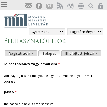
Gyorsmenü
Tagintézmények
Felhasználói fiók
E
Regisztráció »
Belépés
(aktív fül)
Elfelejtett jelszó »
l
Felhasználónév vagy email cím
*
s
You may login with either your assigned username or your e-mail
address.
ő
Jelszó
*
d
l
The password field is case sensitive.