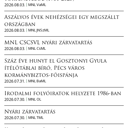
2026.08.03.
MNL VaML
Aszályos évek nehézségei egy megszállt
országban
2026.08.03.
MNL JNSzML
MNL CSCSVL nyári zárvatartás
2026.08.03.
MNL CsML
Száz éve hunyt el Gosztonyi Gyula
ítélőtáblai bíró, Pécs város
kormánybiztos-főispánja
2026.07.31.
MNL BaML
Irodalmi folyóiratok helyzete 1986-ban
2026.07.30.
MNL OL
Nyári zárvatartás
2026.07.30.
MNL TML