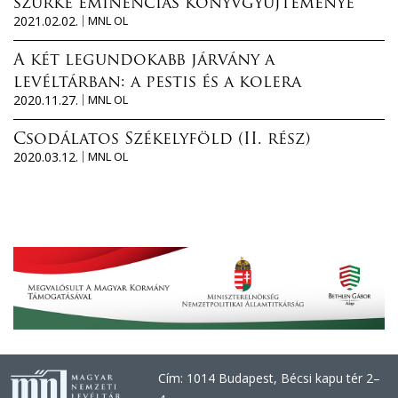
szürke eminenciás könyvgyűjteménye
2021.02.02.
MNL OL
A két legundokabb járvány a
levéltárban: a pestis és a kolera
2020.11.27.
MNL OL
Csodálatos Székelyföld (II. rész)
2020.03.12.
MNL OL
Cím: 1014 Budapest, Bécsi kapu tér 2–