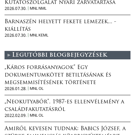
Kutatószolgálat nyári zárvatartása
2026.07.30.
MNL NML
Barnaszén helyett fekete lemezek... -
kiállítás
2026.07.30.
MNL KEML
Legutóbbi blogbejegyzések
„Káros forrásanyagok” Egy
dokumentumkötet betiltásának és
megsemmisítésének története
2026.01.28.
MNL OL
„Neokutyabőr”. 1987-es ellenvélemény a
családfakutatásról
2022.02.09.
MNL OL
Amiről kevesen tudnak: Babics József, a