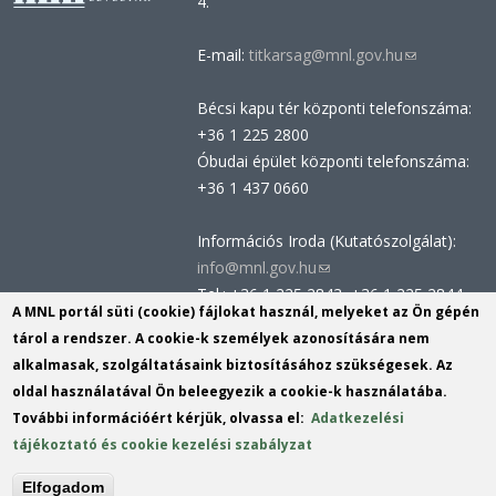
4.
E-mail:
titkarsag@mnl.gov.hu
(link
sends
Bécsi kapu tér központi telefonszáma:
e-
+36 1 225 2800
mail)
Óbudai épület központi telefonszáma:
+36 1 437 0660
Információs Iroda (Kutatószolgálat):
info@mnl.gov.hu
(link
Tel.: +36 1 225 2843, +36 1 225 2844
sends
A MNL portál süti (cookie) fájlokat használ, melyeket az Ön gépén
Postacím: 1014 Budapest, Bécsi kapu
e-
tárol a rendszer. A cookie-k személyek azonosítására nem
tér 2-4.
mail)
alkalmasak, szolgáltatásaink biztosításához szükségesek. Az
Felnőttképzési nyilvántartási szám:
oldal használatával Ön beleegyezik a cookie-k használatába.
B/2020/002162
További információért kérjük, olvassa el:
Adatkezelési
Engedélyszám: E/2020/000419
tájékoztató és cookie kezelési szabályzat
Akadálymentesítési nyilatkozat
Elfogadom