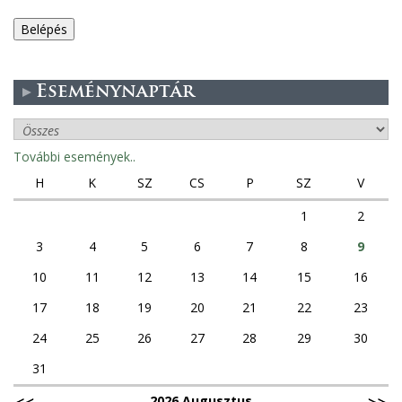
e
g
Eseménynaptár
e
s
További események..
f
H
K
SZ
CS
P
SZ
V
ü
1
2
3
4
5
6
7
8
9
l
10
11
12
13
14
15
16
e
17
18
19
20
21
22
23
k
24
25
26
27
28
29
30
31
2026 Augusztus