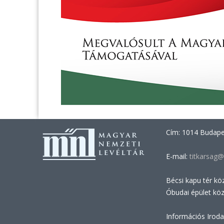
Cím: 1014 Budapes
E-mail:
titkarsag@
Bécsi kapu tér kö
Óbudai épület kö
Információs Iroda