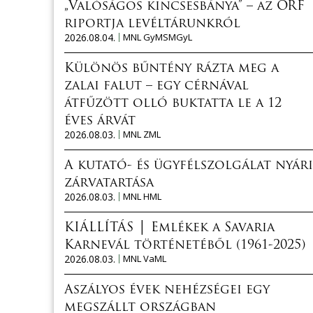
„Valóságos kincsesbánya” – az ORF
riportja levéltárunkról
2026.08.04.
MNL GyMSMGyL
Különös bűntény rázta meg a
zalai falut – egy cérnával
átfűzött olló buktatta le a 12
éves árvát
2026.08.03.
MNL ZML
A kutató- és ügyfélszolgálat nyári
zárvatartása
2026.08.03.
MNL HML
KIÁLLÍTÁS │ Emlékek a Savaria
Karnevál történetéből (1961-2025)
2026.08.03.
MNL VaML
Aszályos évek nehézségei egy
megszállt országban