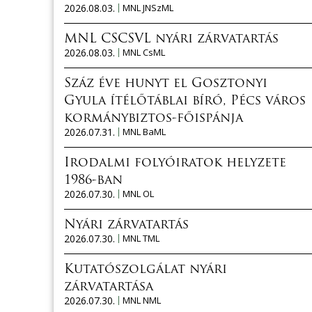
2026.08.03.
MNL JNSzML
MNL CSCSVL nyári zárvatartás
2026.08.03.
MNL CsML
Száz éve hunyt el Gosztonyi
Gyula ítélőtáblai bíró, Pécs város
kormánybiztos-főispánja
2026.07.31.
MNL BaML
Irodalmi folyóiratok helyzete
1986-ban
2026.07.30.
MNL OL
Nyári zárvatartás
2026.07.30.
MNL TML
Kutatószolgálat nyári
zárvatartása
2026.07.30.
MNL NML