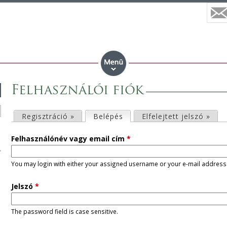
Felhasználói fiók
E
Regisztráció »
Belépés
(aktív fül)
Elfelejtett jelszó »
l
Felhasználónév vagy email cím
*
s
You may login with either your assigned username or your e-mail address
ő
Jelszó
*
d
The password field is case sensitive.
l