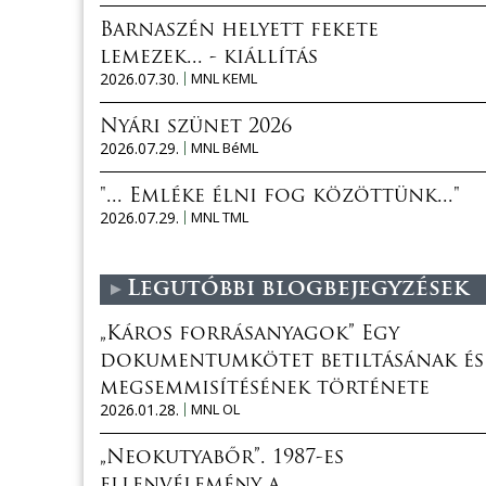
Barnaszén helyett fekete
lemezek... - kiállítás
2026.07.30.
MNL KEML
Nyári szünet 2026
2026.07.29.
MNL BéML
"... Emléke élni fog közöttünk..."
2026.07.29.
MNL TML
Legutóbbi blogbejegyzések
„Káros forrásanyagok” Egy
dokumentumkötet betiltásának és
megsemmisítésének története
2026.01.28.
MNL OL
„Neokutyabőr”. 1987-es
ellenvélemény a