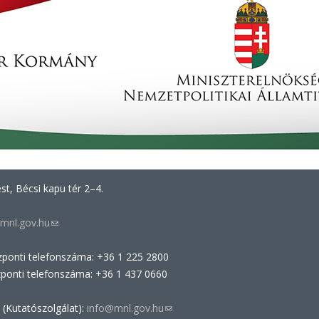
t, Bécsi kapu tér 2–4.
mnl.gov.hu
(link
sends
zponti telefonszáma: +36 1 225 2800
e-
zponti telefonszáma: +36 1 437 0660
mail)
 (Kutatószolgálat):
info@mnl.gov.hu
(link