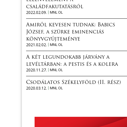
családfakutatásról
2022.02.09.
MNL OL
Amiről kevesen tudnak: Babics
József, a szürke eminenciás
könyvgyűjteménye
2021.02.02.
MNL OL
A két legundokabb járvány a
levéltárban: a pestis és a kolera
2020.11.27.
MNL OL
Csodálatos Székelyföld (II. rész)
2020.03.12.
MNL OL