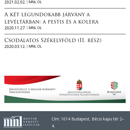
2021.02.02.
MNL OL
A két legundokabb járvány a
levéltárban: a pestis és a kolera
2020.11.27.
MNL OL
Csodálatos Székelyföld (II. rész)
2020.03.12.
MNL OL
Cím: 1014 Budapest, Bécsi kapu tér 2–
4.