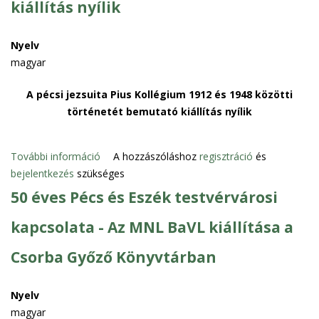
kiállítás nyílik
I
i
l
d
d
Nyelv
ő
i
magyar
s
k
z
A pécsi jezsuita Pius Kollégium 1912 és 1948 közötti
ó
a
történetét bemutató kiállítás nyílik
"
k
S
i
z
k
További információ
A
A hozzászóláshoz
regisztráció
és
a
i
bejelentkezés
szükséges
p
b
á
é
50 éves Pécs és Eszék testvérvárosi
a
l
c
d
l
kapcsolata - Az MNL BaVL kiállítása a
s
k
í
i
é
t
Csorba Győző Könyvtárban
j
z
á
e
z
s
z
Nyelv
e
t
s
magyar
l