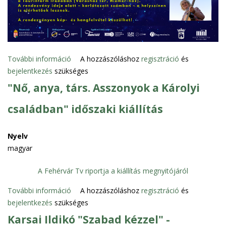
b
i
a
s
n
s
t
z
a
á
További információ
M
A hozzászóláshoz
regisztráció
és
r
z
bejelentkezés
szükséges
ú
t
s
z
"Nő, anya, társ. Asszonyok a Károlyi
a
-
e
l
m
családban" időszaki kiállítás
u
o
e
m
m
g
o
Nyelv
m
h
k
magyar
a
í
É
l
v
j
A Fehérvár Tv riportja a kiállítás megnyitójáról
k
ó
s
a
További információ
"
A hozzászóláshoz
regisztráció
és
t
z
p
bejelentkezés
szükséges
N
a
a
c
ő
r
k
Karsai Ildikó "Szabad kézzel" -
s