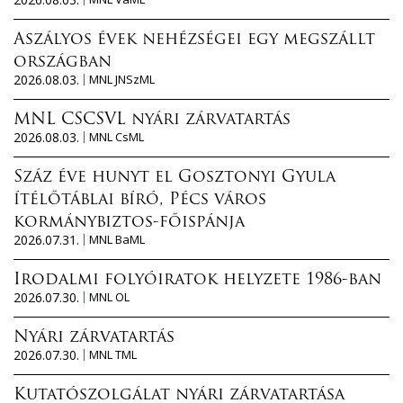
s
a
Aszályos évek nehézségei egy megszállt
n
országban
2026.08.03.
MNL JNSzML
MNL CSCSVL nyári zárvatartás
2026.08.03.
MNL CsML
Száz éve hunyt el Gosztonyi Gyula
ítélőtáblai bíró, Pécs város
kormánybiztos-főispánja
2026.07.31.
MNL BaML
Irodalmi folyóiratok helyzete 1986-ban
2026.07.30.
MNL OL
Nyári zárvatartás
2026.07.30.
MNL TML
Kutatószolgálat nyári zárvatartása