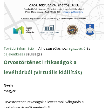
a
o
1
l
s
2
k
a
é
a
n
s
p
1
c
9
s
4
o
8
l
További információ
5
A hozzászóláshoz
regisztráció
és
k
a
bejelentkezés
szükséges
0
ö
t
é
Orvostörténeti ritkaságok a
z
o
v
ö
s
levéltárból (virtuális kiállítás)
e
t
a
s
t
n
P
Nyelv
i
é
magyar
t
c
ö
s
Orvostörténeti ritkaságok a levéltárból. Válogatás a
r
é
szakkönyvtár gyűjteményéből