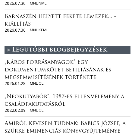
2026.07.30.
MNL NML
Barnaszén helyett fekete lemezek... -
kiállítás
2026.07.30.
MNL KEML
Legutóbbi blogbejegyzések
„Káros forrásanyagok” Egy
dokumentumkötet betiltásának és
megsemmisítésének története
2026.01.28.
MNL OL
„Neokutyabőr”. 1987-es ellenvélemény a
családfakutatásról
2022.02.09.
MNL OL
Amiről kevesen tudnak: Babics József, a
szürke eminenciás könyvgyűjteménye