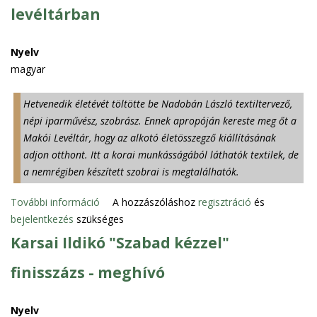
a
levéltárban
z
p
e
c
t
Nyelv
s
i
magyar
o
ö
l
r
Hetvenedik életévét töltötte be Nadobán László textiltervező,
a
ö
népi iparművész, szobrász. Ennek apropóján kereste meg őt a
t
k
Makói Levéltár, hogy az alkotó életösszegző kiállításának
o
s
adjon otthont. Itt a korai munkásságából láthatók textilek, de
s
é
a nemrégiben készített szobrai is megtalálhatók.
a
g
n
További információ
N
A hozzászóláshoz
regisztráció
és
ü
bejelentkezés
szükséges
a
n
d
k
Karsai Ildikó "Szabad kézzel"
o
é
finisszázs - meghívó
b
s
á
r
n
e
Nyelv