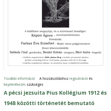
k
a
a
a
n
p
K
c
á
s
r
o
o
l
l
a
y
t
i
o
c
s
s
a
a
n
l
További információ
K
A hozzászóláshoz
regisztráció
és
á
bejelentkezés
szükséges
a
d
r
b
A pécsi jezsuita Pius Kollégium 1912 és
s
a
1948 közötti történetét bemutató
a
n
i
"