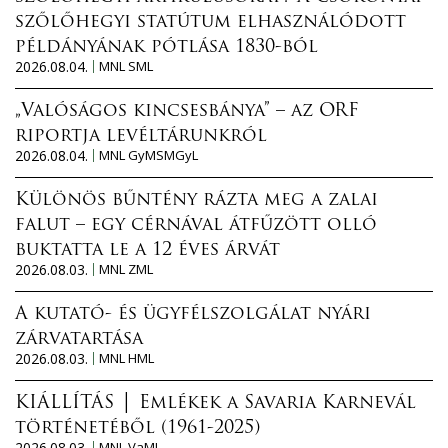
r
o
szőlőhegyi statútum elhasználódott
t
m
példányának pótlása 1830-ból
a
m
2026.08.04.
MNL SML
l
a
o
„Valóságos kincsesbánya” – az ORF
l
m
riportja levéltárunkról
k
m
2026.08.04.
MNL GyMSMGyL
a
a
p
l
Különös bűntény rázta meg a zalai
c
k
falut – egy cérnával átfűzött olló
s
a
buktatta le a 12 éves árvát
o
p
2026.08.03.
MNL ZML
l
c
a
s
A kutató- és ügyfélszolgálat nyári
t
o
zárvatartása
o
2026.08.03.
MNL HML
l
s
a
a
KIÁLLÍTÁS │ Emlékek a Savaria Karnevál
t
n
történetéből (1961-2025)
o
2026.08.03.
MNL VaML