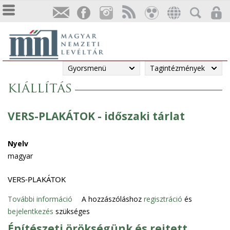
Gyorsmenü
Tagintézmények
kiállítás
VERS-PLAKÁTOK - időszaki tárlat
Nyelv
magyar
VERS-PLAKÁTOK
További információ
V
A hozzászóláshoz
regisztráció
és
bejelentkezés
szükséges
E
R
Építészeti örökségünk és rejtett