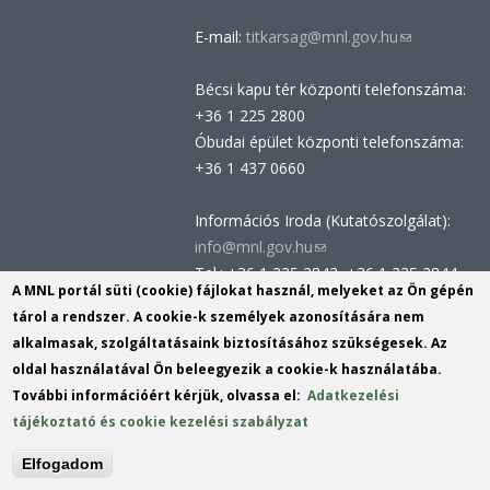
E-mail:
titkarsag@mnl.gov.hu
(link
sends
Bécsi kapu tér központi telefonszáma:
e-
+36 1 225 2800
mail)
Óbudai épület központi telefonszáma:
+36 1 437 0660
Információs Iroda (Kutatószolgálat):
info@mnl.gov.hu
(link
Tel.: +36 1 225 2843, +36 1 225 2844
sends
A MNL portál süti (cookie) fájlokat használ, melyeket az Ön gépén
Postacím: 1014 Budapest, Bécsi kapu
e-
tárol a rendszer. A cookie-k személyek azonosítására nem
tér 2-4.
mail)
alkalmasak, szolgáltatásaink biztosításához szükségesek. Az
Felnőttképzési nyilvántartási szám:
oldal használatával Ön beleegyezik a cookie-k használatába.
B/2020/002162
További információért kérjük, olvassa el:
Adatkezelési
Engedélyszám: E/2020/000419
tájékoztató és cookie kezelési szabályzat
Akadálymentesítési nyilatkozat
Elfogadom