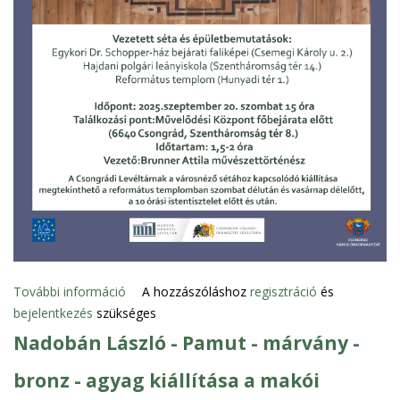
t
á
r
l
a
t
t
a
r
t
a
l
o
További információ
É
A hozzászóláshoz
regisztráció
és
m
bejelentkezés
szükséges
p
m
í
a
Nadobán László - Pamut - márvány -
t
l
bronz - agyag kiállítása a makói
é
k
s