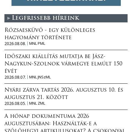
l
G
i
y
s
Legfrissebb híreink
ő
k
z
Rózsaesküvő - egy különleges
i
ő
hagyomány története
á
K
2026.08.08.
MNL PML
l
ö
l
n
Időszaki kiállítás mutatja be Jász-
í
y
Nagykun-Szolnok vármegye elmúlt 150
t
v
évét
á
t
2026.08.07.
MNL JNSzML
s
á
)
r
Nyári zárva tartás 2026. augusztus 10. és
t
b
augusztus 21. között
a
2026.08.05.
MNL ZML
a
r
n
t
A hónap dokumentuma 2026
t
a
augusztusában: Használták-e a
a
l
szőlőhegyi artikulusokat? A csokonyai