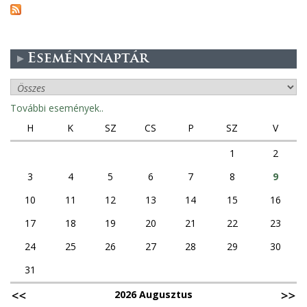
i
d
l
ö
k
í
r
a
a
t
t
p
á
Eseménynaptár
é
l
c
s
n
s
n
a
e
o
y
További események..
t
l
k
í
i
H
K
SZ
CS
P
SZ
V
a
l
r
t
1
2
i
i
a
k
3
4
5
6
7
8
9
t
-
t
k
A
10
11
12
13
14
15
16
a
a
z
r
17
18
19
20
21
22
23
s
M
t
á
24
25
26
27
28
29
30
N
a
g
L
31
l
o
B
o
k
2026 Augusztus
a
m