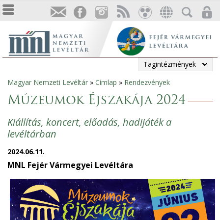
Tagintézmények
Magyar Nemzeti Levéltár
»
Címlap
»
Rendezvények
Jelenlegi
Múzeumok Éjszakája 2024
hely
Kiállítás, koncert, előadás, hadijáték a
levéltárban
2024.06.11.
MNL Fejér Vármegyei Levéltára