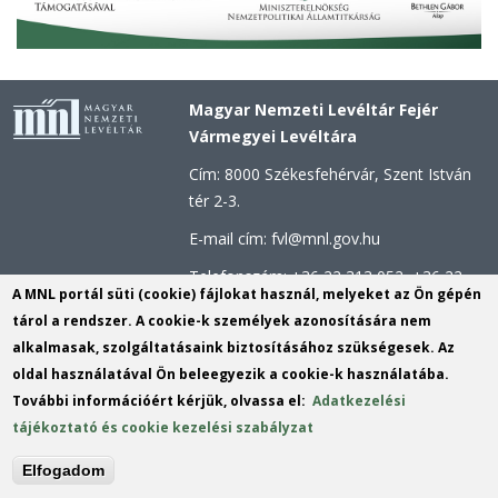
Magyar Nemzeti Levéltár Fejér
Vármegyei Levéltára
Cím: 8000 Székesfehérvár, Szent István
tér 2-3.
E-mail cím: fvl@mnl.gov.hu
Telefonszám: +36 22 313 052, +36 22
A MNL portál süti (cookie) fájlokat használ, melyeket az Ön gépén
312 123
tárol a rendszer. A cookie-k személyek azonosítására nem
Hivatali kapu azonosító: MNLFML
alkalmasak, szolgáltatásaink biztosításához szükségesek. Az
KRID: 253813110
oldal használatával Ön beleegyezik a cookie-k használatába.
További információért kérjük, olvassa el:
Adatkezelési
Hivatali kapu - Központi Érkeztetési
tájékoztató és cookie kezelési szabályzat
rendszer (KÉR) azonosító: MNL FML
KRID: 113809158
Elfogadom