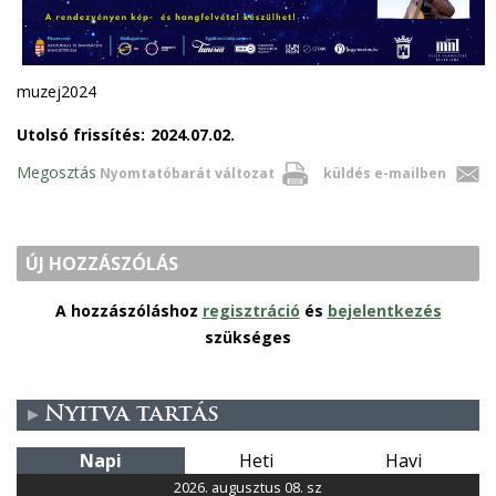
muzej2024
Utolsó frissítés:
2024.07.02.
Megosztás
Nyomtatóbarát változat
küldés e-mailben
ÚJ HOZZÁSZÓLÁS
A hozzászóláshoz
regisztráció
és
bejelentkezés
szükséges
Nyitva tartás
Napi
Heti
Havi
2026. augusztus 08. sz