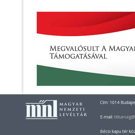
Cím: 1014 Budapes
E-mail:
titkarsag@
Bécsi kapu tér kö