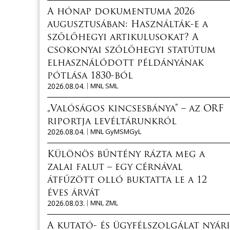
A hónap dokumentuma 2026
augusztusában: Használták-e a
szőlőhegyi artikulusokat? A
csokonyai szőlőhegyi statútum
elhasználódott példányának
pótlása 1830-ból
2026.08.04.
MNL SML
„Valóságos kincsesbánya” – az ORF
riportja levéltárunkról
2026.08.04.
MNL GyMSMGyL
Különös bűntény rázta meg a
zalai falut – egy cérnával
átfűzött olló buktatta le a 12
éves árvát
2026.08.03.
MNL ZML
A kutató- és ügyfélszolgálat nyári