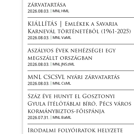
zárvatartása
2026.08.03.
MNL HML
KIÁLLÍTÁS │ Emlékek a Savaria
Karnevál történetéből (1961-2025)
2026.08.03.
MNL VaML
Aszályos évek nehézségei egy
megszállt országban
2026.08.03.
MNL JNSzML
MNL CSCSVL nyári zárvatartás
2026.08.03.
MNL CsML
Száz éve hunyt el Gosztonyi
Gyula ítélőtáblai bíró, Pécs város
kormánybiztos-főispánja
2026.07.31.
MNL BaML
Irodalmi folyóiratok helyzete