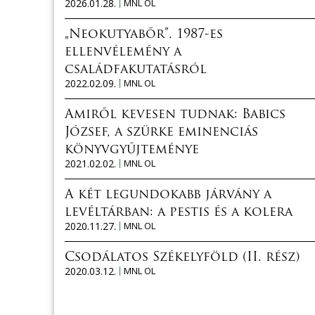
2026.01.28.
MNL OL
„Neokutyabőr”. 1987-es
ellenvélemény a
családfakutatásról
2022.02.09.
MNL OL
Amiről kevesen tudnak: Babics
József, a szürke eminenciás
könyvgyűjteménye
2021.02.02.
MNL OL
A két legundokabb járvány a
levéltárban: a pestis és a kolera
2020.11.27.
MNL OL
Csodálatos Székelyföld (II. rész)
2020.03.12.
MNL OL