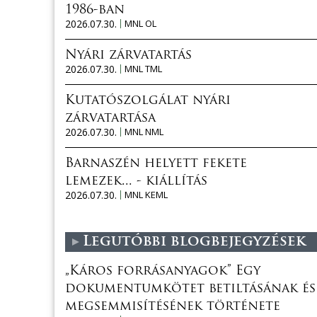
1986-ban
2026.07.30.
MNL OL
Nyári zárvatartás
2026.07.30.
MNL TML
Kutatószolgálat nyári
zárvatartása
2026.07.30.
MNL NML
Barnaszén helyett fekete
lemezek... - kiállítás
2026.07.30.
MNL KEML
Legutóbbi blogbejegyzések
„Káros forrásanyagok” Egy
dokumentumkötet betiltásának és
megsemmisítésének története