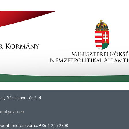
t, Bécsi kapu tér 2–4.
mnl.gov.hu
(link
sends
zponti telefonszáma: +36 1 225 2800
e-