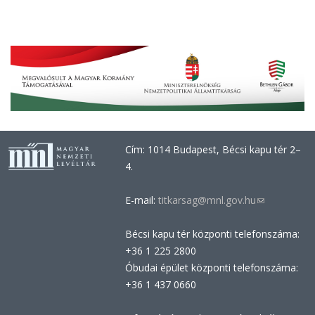
Cím: 1014 Budapest, Bécsi kapu tér 2–
4.
E-mail:
titkarsag@mnl.gov.hu
(link
sends
Bécsi kapu tér központi telefonszáma:
e-
+36 1 225 2800
mail)
Óbudai épület központi telefonszáma:
+36 1 437 0660