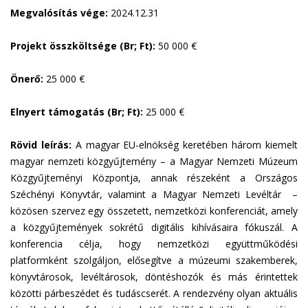
Megvalósítás vége:
2024.12.31
Projekt összköltsége (Br; Ft):
50 000 €
Önerő:
25 000 €
Elnyert támogatás (Br; Ft):
25 000 €
Rövid leírás:
A magyar EU-elnökség keretében három kiemelt
magyar nemzeti közgyűjtemény – a Magyar Nemzeti Múzeum
Közgyűjteményi Központja, annak részeként a Országos
Széchényi Könyvtár, valamint a Magyar Nemzeti Levéltár –
közösen szervez egy összetett, nemzetközi konferenciát, amely
a közgyűjtemények sokrétű digitális kihívásaira fókuszál. A
konferencia célja, hogy nemzetközi együttműködési
platformként szolgáljon, elősegítve a múzeumi szakemberek,
könyvtárosok, levéltárosok, döntéshozók és más érintettek
közötti párbeszédet és tudáscserét. A rendezvény olyan aktuális