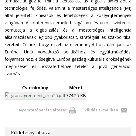
témákat dolgoz fel, mint a „kettős átállás” digitális dimenziói, a
technológiai fejlődés, valamint a mesterséges intelligencia (MI)
által jelentett kihívások és lehetőségek a közgyűjtemények
világában. A konferencia emellett tagállami és uniós szinten is
bemutatja a digitalizálás és a mesterséges intelligencia
alkalmazásának legjobb gyakorlatait, stratégiáit és szakpolitikai
kereteit. Célunk, hogy ezzel az eseménnyel hozzájáruljunk az
Európai Unió vonatkozó politikáihoz és együttműködési
folyamataihoz, elősegítve Európa gazdag kulturális örökségének
megőrzését és hozzáférhetővé tételét a jövő generációi
számára.
Csatolmány
Méret
grantagreement_crea25.pdf
774.25 KB
Nyomtatóbarát változat
küldés e-mailben
Küldetésnyilatkozat