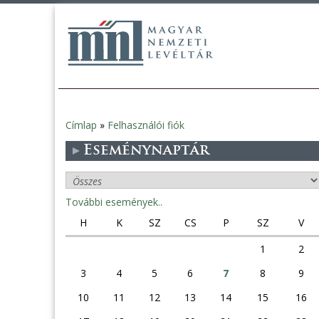
Címlap
»
Felhasználói fiók
Jelenlegi
Eseménynaptár
hely
További események..
H
K
SZ
CS
P
SZ
V
1
2
3
4
5
6
7
8
9
10
11
12
13
14
15
16