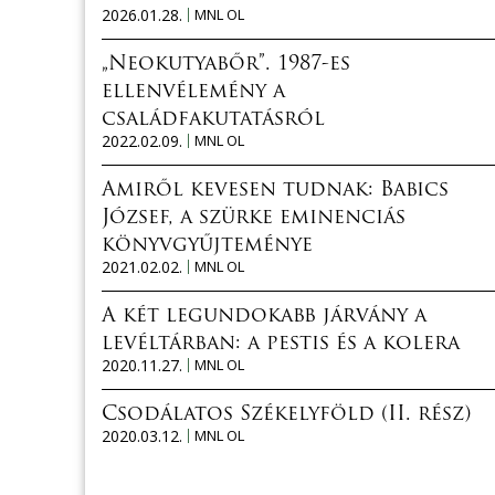
2026.01.28.
MNL OL
„Neokutyabőr”. 1987-es
ellenvélemény a
családfakutatásról
2022.02.09.
MNL OL
Amiről kevesen tudnak: Babics
József, a szürke eminenciás
könyvgyűjteménye
2021.02.02.
MNL OL
A két legundokabb járvány a
levéltárban: a pestis és a kolera
2020.11.27.
MNL OL
Csodálatos Székelyföld (II. rész)
2020.03.12.
MNL OL