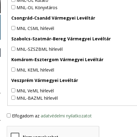
MNL-OL Kutató
MNL-OL Könyvtáros
Csongrád-Csanád Vármegyei Levéltár
MNL CSML hírlevél
Szabolcs-Szatmár-Bereg Vármegyei Levéltár
MNL-SZSZBML hírlevél
Komárom-Esztergom Vármegyei Levéltár
MNL KEML hírlevél
Veszprém Vármegyei Levéltár
MNL VeML hírlevél
MNL-BAZML hírlevél
Elfogadom az
adatvédelmi nyilatkozatot