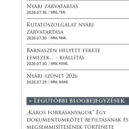
Nyári zárvatartás
2026.07.30.
MNL TML
Kutatószolgálat nyári
zárvatartása
2026.07.30.
MNL NML
Barnaszén helyett fekete
lemezek... - kiállítás
2026.07.30.
MNL KEML
Nyári szünet 2026
2026.07.29.
MNL BéML
Legutóbbi blogbejegyzések
„Káros forrásanyagok” Egy
dokumentumkötet betiltásának és
megsemmisítésének története