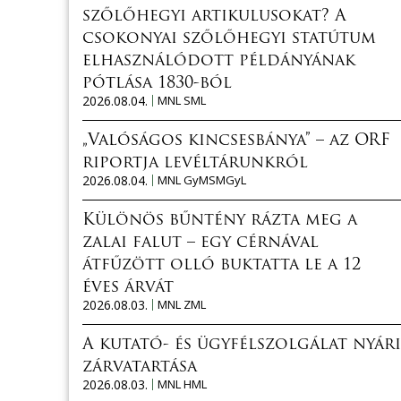
szőlőhegyi artikulusokat? A
csokonyai szőlőhegyi statútum
elhasználódott példányának
pótlása 1830-ból
2026.08.04.
MNL SML
„Valóságos kincsesbánya” – az ORF
riportja levéltárunkról
2026.08.04.
MNL GyMSMGyL
Különös bűntény rázta meg a
zalai falut – egy cérnával
átfűzött olló buktatta le a 12
éves árvát
2026.08.03.
MNL ZML
A kutató- és ügyfélszolgálat nyári
zárvatartása
2026.08.03.
MNL HML