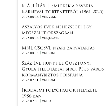
KIÁLLÍTÁS │ Emlékek a Savaria
Karnevál történetéből (1961-2025)
2026.08.03.
MNL VaML
Aszályos évek nehézségei egy
megszállt országban
2026.08.03.
MNL JNSzML
MNL CSCSVL nyári zárvatartás
2026.08.03.
MNL CsML
Száz éve hunyt el Gosztonyi
Gyula ítélőtáblai bíró, Pécs város
kormánybiztos-főispánja
2026.07.31.
MNL BaML
Irodalmi folyóiratok helyzete
1986-ban
2026.07.30.
MNL OL