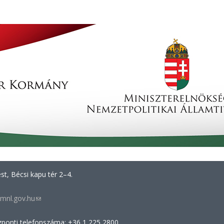
t, Bécsi kapu tér 2–4.
mnl.gov.hu
(link
sends
zponti telefonszáma: +36 1 225 2800
e-