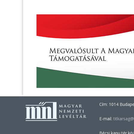
Cím: 1014 Budapes
E-mail:
titkarsag@
Bécsi kapu tér kö