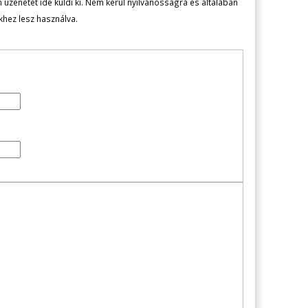
zenetét ide küldi ki. Nem kerül nyilvánosságra és általában
ekhez lesz használva.