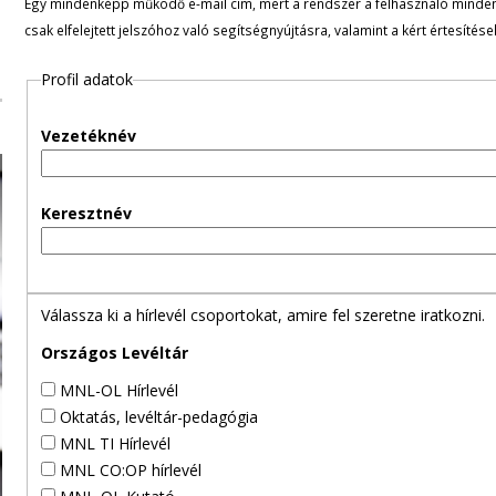
Egy mindenképp működő e-mail cím, mert a rendszer a felhasználó minden ü
l
csak elfelejtett jelszóhoz való segítségnyújtásra, valamint a kért értesítés
e
Profil adatok
g
Vezetéknév
e
s
Keresztnév
f
ü
Válassza ki a hírlevél csoportokat, amire fel szeretne iratkozni.
l
Országos Levéltár
MNL-OL Hírlevél
e
Oktatás, levéltár-pedagógia
MNL TI Hírlevél
k
MNL CO:OP hírlevél