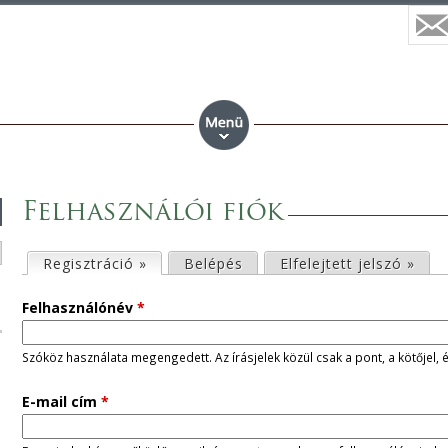
Felhasználói fiók
E
Regisztráció »
(aktív fül)
Belépés
Elfelejtett jelszó »
l
Felhasználónév
*
s
Szóköz használata megengedett. Az írásjelek közül csak a pont, a kötőjel, 
ő
E-mail cím
*
d