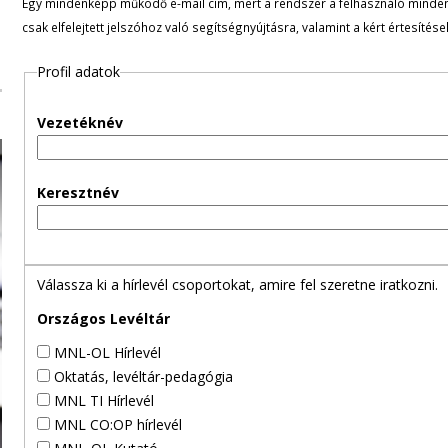
Egy mindenképp működő e-mail cím, mert a rendszer a felhasználó minden ü
l
csak elfelejtett jelszóhoz való segítségnyújtásra, valamint a kért értesítés
e
Profil adatok
g
Vezetéknév
e
s
Keresztnév
f
ü
Válassza ki a hírlevél csoportokat, amire fel szeretne iratkozni.
l
Országos Levéltár
MNL-OL Hírlevél
e
Oktatás, levéltár-pedagógia
MNL TI Hírlevél
k
MNL CO:OP hírlevél