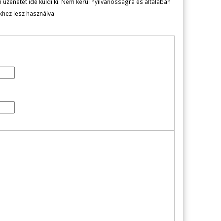
zenetét ide küldi ki. Nem kerül nyilvánosságra és általában
ekhez lesz használva.