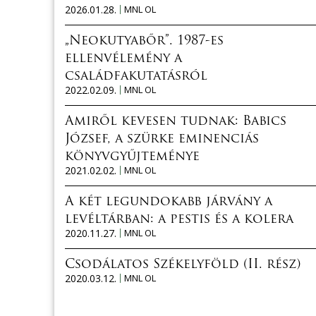
2026.01.28.
MNL OL
„Neokutyabőr”. 1987-es
ellenvélemény a
családfakutatásról
2022.02.09.
MNL OL
Amiről kevesen tudnak: Babics
József, a szürke eminenciás
könyvgyűjteménye
2021.02.02.
MNL OL
A két legundokabb járvány a
levéltárban: a pestis és a kolera
2020.11.27.
MNL OL
Csodálatos Székelyföld (II. rész)
2020.03.12.
MNL OL