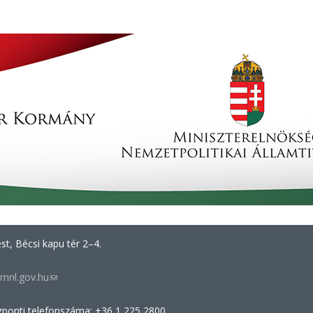
t, Bécsi kapu tér 2–4.
mnl.gov.hu
(link
sends
zponti telefonszáma: +36 1 225 2800
e-