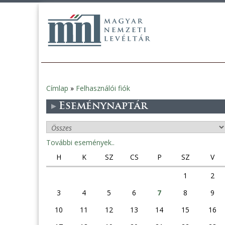
Címlap
»
Felhasználói fiók
Jelenlegi
Eseménynaptár
hely
További események..
H
K
SZ
CS
P
SZ
V
1
2
3
4
5
6
7
8
9
10
11
12
13
14
15
16