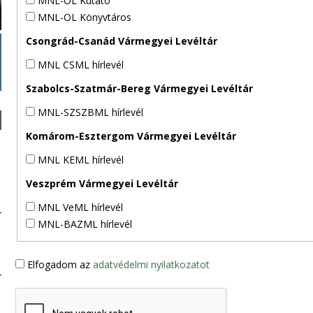
MNL-OL Kutató
MNL-OL Könyvtáros
Csongrád-Csanád Vármegyei Levéltár
MNL CSML hírlevél
Szabolcs-Szatmár-Bereg Vármegyei Levéltár
MNL-SZSZBML hírlevél
Komárom-Esztergom Vármegyei Levéltár
MNL KEML hírlevél
Veszprém Vármegyei Levéltár
MNL VeML hírlevél
MNL-BAZML hírlevél
Elfogadom az
adatvédelmi nyilatkozatot