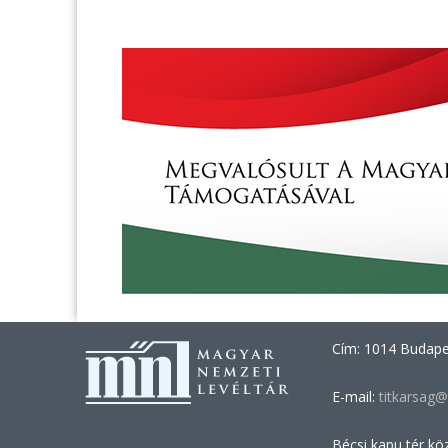
Cím: 1014 Budapes
E-mail:
titkarsag@
Bécsi kapu tér kö