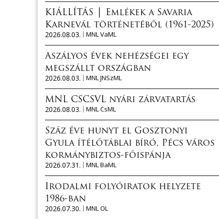
KIÁLLÍTÁS │ Emlékek a Savaria
Karnevál történetéből (1961-2025)
2026.08.03.
MNL VaML
Aszályos évek nehézségei egy
megszállt országban
2026.08.03.
MNL JNSzML
MNL CSCSVL nyári zárvatartás
2026.08.03.
MNL CsML
Száz éve hunyt el Gosztonyi
Gyula ítélőtáblai bíró, Pécs város
kormánybiztos-főispánja
2026.07.31.
MNL BaML
Irodalmi folyóiratok helyzete
1986-ban
2026.07.30.
MNL OL