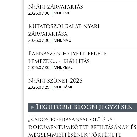
Nyári zárvatartás
2026.07.30.
MNL TML
Kutatószolgálat nyári
zárvatartása
2026.07.30.
MNL NML
Barnaszén helyett fekete
lemezek... - kiállítás
2026.07.30.
MNL KEML
Nyári szünet 2026
2026.07.29.
MNL BéML
Legutóbbi blogbejegyzések
„Káros forrásanyagok” Egy
dokumentumkötet betiltásának és
megsemmisítésének története