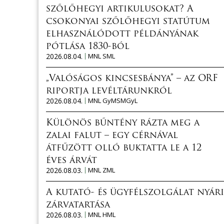
szőlőhegyi artikulusokat? A
csokonyai szőlőhegyi statútum
elhasználódott példányának
pótlása 1830-ból
2026.08.04.
MNL SML
„Valóságos kincsesbánya” – az ORF
riportja levéltárunkról
2026.08.04.
MNL GyMSMGyL
Különös bűntény rázta meg a
zalai falut – egy cérnával
átfűzött olló buktatta le a 12
éves árvát
2026.08.03.
MNL ZML
A kutató- és ügyfélszolgálat nyári
zárvatartása
2026.08.03.
MNL HML