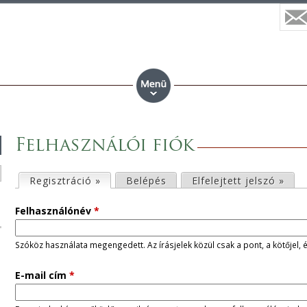
Felhasználói fiók
E
Regisztráció »
(aktív fül)
Belépés
Elfelejtett jelszó »
l
Felhasználónév
*
s
Szóköz használata megengedett. Az írásjelek közül csak a pont, a kötőjel, 
ő
E-mail cím
*
d