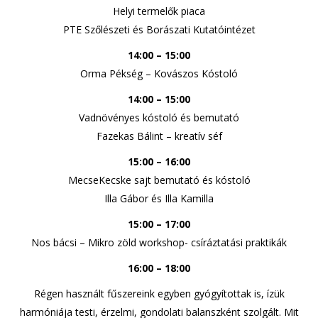
Helyi termelők piaca
PTE Szőlészeti és Borászati Kutatóintézet
14:00 – 15:00
Orma Pékség – Kovászos Kóstoló
14:00 – 15:00
Vadnövényes kóstoló és bemutató
Fazekas Bálint – kreatív séf
15:00 – 16:00
MecseKecske sajt bemutató és kóstoló
Illa Gábor és Illa Kamilla
15:00
–
17:00
Nos bácsi – Mikro zöld workshop- csíráztatási praktikák
16:00 – 18:00
Régen használt fűszereink egyben gyógyítottak is, ízük
harmóniája testi, érzelmi, gondolati balanszként szolgált. Mit