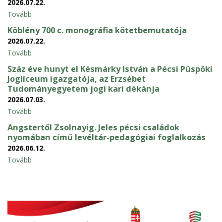
2026.07.22.
Tovább
Köblény 700 c. monográfia kötetbemutatója
2026.07.22.
Tovább
Száz éve hunyt el Késmárky István a Pécsi Püspöki
Joglíceum igazgatója, az Erzsébet
Tudományegyetem jogi kari dékánja
2026.07.03.
Tovább
Angstertől Zsolnayig. Jeles pécsi családok
nyomában című levéltár-pedagógiai foglalkozás
2026.06.12.
Tovább