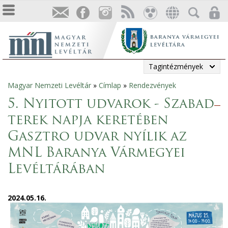
Tagintézmények
Magyar Nemzeti Levéltár
»
Címlap
»
Rendezvények
Jelenlegi
5. Nyitott udvarok - Szabad
hely
terek napja keretében
Gasztro udvar nyílik az
MNL Baranya Vármegyei
Levéltárában
2024.05.16.