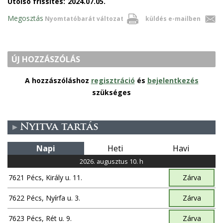
Utolsó frissítés:
2024.07.05.
Megosztás
Nyomtatóbarát változat
küldés e-mailben
ÚJ HOZZÁSZÓLÁS
A hozzászóláshoz
regisztráció
és
bejelentkezés
szükséges
Nyitva tartás
Napi
Heti
Havi
2026. augusztus 10. h
7621 Pécs, Király u. 11.
Zárva
7622 Pécs, Nyírfa u. 3.
Zárva
7623 Pécs, Rét u. 9.
Zárva