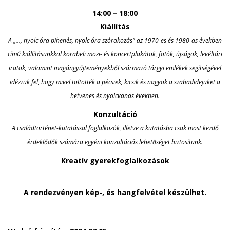
14:00
–
18:00
Kiállítás
A „…, nyolc óra pihenés, nyolc óra szórakozás" az 1970-es és 1980-as években
című kiállításunkkal korabeli mozi- és koncertplakátok, fotók, újságok, levéltári
iratok, valamint magángyűjteményekből származó tárgyi emlékek segítségével
idézzük fel, hogy mivel töltötték a pécsiek, kicsik és nagyok a szabadidejüket a
hetvenes és nyolcvanas években.
Konzultáció
A családtörténet-kutatással foglalkozók, illetve a kutatásba csak most kezdő
érdeklődők számára egyéni konzultációs lehetőséget biztosítunk.
Kreatív gyerekfoglalkozások
A rendezvényen kép-, és hangfelvétel készülhet.