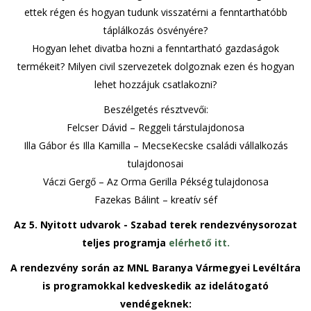
ettek régen és hogyan tudunk visszatérni a fenntarthatóbb
táplálkozás ösvényére?
Hogyan lehet divatba hozni a fenntartható gazdaságok
termékeit? Milyen civil szervezetek dolgoznak ezen és hogyan
lehet hozzájuk csatlakozni?
Beszélgetés résztvevői:
Felcser Dávid – Reggeli társtulajdonosa
Illa Gábor és Illa Kamilla – MecseKecske családi vállalkozás
tulajdonosai
Váczi Gergő – Az Orma Gerilla Pékség tulajdonosa
Fazekas Bálint – kreatív séf
Az 5. Nyitott udvarok - Szabad terek rendezvénysorozat
teljes programja
elérhető itt.
A rendezvény során
az MNL Baranya Vármegyei Levéltára
is programokkal kedveskedik az idelátogató
vendégeknek: