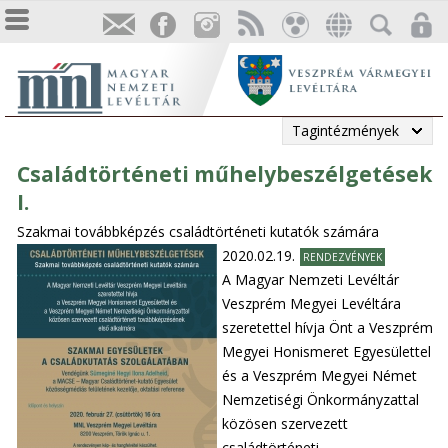
Tagintézmények
Családtörténeti műhelybeszélgetések
I.
Szakmai továbbképzés családtörténeti kutatók számára
2020.02.19.
RENDEZVÉNYEK
A Magyar Nemzeti Levéltár
Veszprém Megyei Levéltára
szeretettel hívja Önt a Veszprém
Megyei Honismeret Egyesülettel
és a Veszprém Megyei Német
Nemzetiségi Önkormányzattal
közösen szervezett
családtörténeti