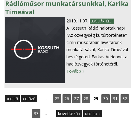
Rádióműsor munkatársunkkal, Karika
Tímeával
2019.11.07.
LEVÉLTÁRI ÉLET
A Kossuth Rádió halottak napi
"Az özvegység kultúrtörténete"
című műsorában levéltárunk
munkatársával, Karika Tímeával
beszélgetett Farkas Adrienne, a
hadiözvegyek történetéről.
Tovább »
O
« első
‹ előző
…
25
26
27
28
29
30
31
32
l
33
…
következő ›
utolsó »
d
a