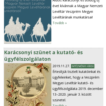
Áldott karácsonyt és boldog új
évet kívánnak a Magyar Nemzeti
Levéltár Veszprém Megyei
Levéltárának munkatársai!
Tovább »
Karácsonyi szünet a kutató- és
ügyfélszolgálaton
2019.11.27.
INTÉZMÉNYI HÍREK
Értesítjük tisztelt kutatóinkat és
ügyfeleinket, hogy a Veszprém
Megyei Levéltár kutató- és
ügyfélszolgálata 2019. december
13–2020. január 3. között
szünetel.
Tovább »