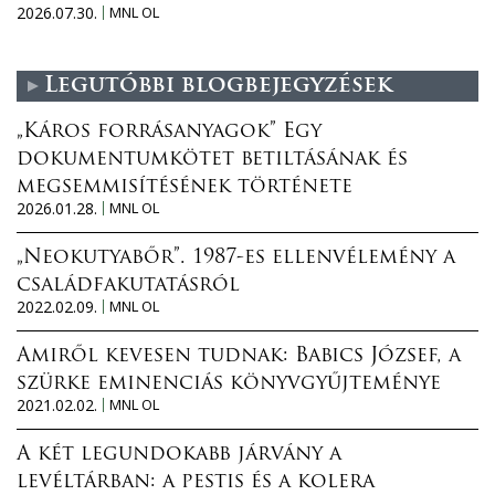
2026.07.30.
MNL OL
Legutóbbi blogbejegyzések
„Káros forrásanyagok” Egy
dokumentumkötet betiltásának és
megsemmisítésének története
2026.01.28.
MNL OL
„Neokutyabőr”. 1987-es ellenvélemény a
családfakutatásról
2022.02.09.
MNL OL
Amiről kevesen tudnak: Babics József, a
szürke eminenciás könyvgyűjteménye
2021.02.02.
MNL OL
A két legundokabb járvány a
levéltárban: a pestis és a kolera