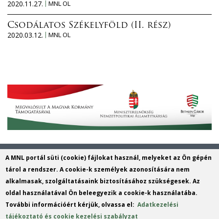
2020.11.27.
MNL OL
Csodálatos Székelyföld (II. rész)
2020.03.12.
MNL OL
Magyar Nemzeti Levéltár Veszprém
A MNL portál süti (cookie) fájlokat használ, melyeket az Ön gépén
Vármegyei Levéltára
tárol a rendszer. A cookie-k személyek azonosítására nem
alkalmasak, szolgáltatásaink biztosításához szükségesek. Az
Cím: 8200 Veszprém, Török Ignác utca
oldal használatával Ön beleegyezik a cookie-k használatába.
1.
További információért kérjük, olvassa el:
Adatkezelési
Telefon: +36 88 401 422
tájékoztató és cookie kezelési szabályzat