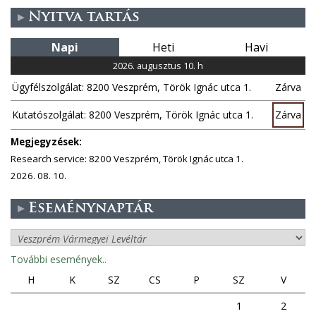
Nyitva tartás
l
Napi
Heti
Havi
a
2026. augusztus 10. h
k
Ügyfélszolgálat: 8200 Veszprém, Török Ignác utca 1.
Zárva
Kutatószolgálat: 8200 Veszprém, Török Ignác utca 1.
Zárva
Megjegyzések:
Research service: 8200 Veszprém, Török Ignác utca 1.
2026. 08. 10.
Eseménynaptár
További események..
H
K
SZ
CS
P
SZ
V
1
2