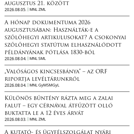
augusztus 21. között
2026.08.05.
MNL ZML
A hónap dokumentuma 2026
augusztusában: Használták-e a
szőlőhegyi artikulusokat? A csokonyai
szőlőhegyi statútum elhasználódott
példányának pótlása 1830-ból
2026.08.04.
MNL SML
„Valóságos kincsesbánya” – az ORF
riportja levéltárunkról
2026.08.04.
MNL GyMSMGyL
Különös bűntény rázta meg a zalai
falut – egy cérnával átfűzött olló
buktatta le a 12 éves árvát
2026.08.03.
MNL ZML
A kutató- és ügyfélszolgálat nyári