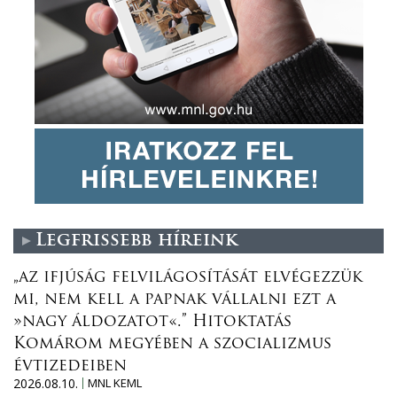
Legfrissebb híreink
„az ifjúság felvilágosítását elvégezzük
mi, nem kell a papnak vállalni ezt a
»nagy áldozatot«.” Hitoktatás
Komárom megyében a szocializmus
évtizedeiben
2026.08.10.
MNL KEML