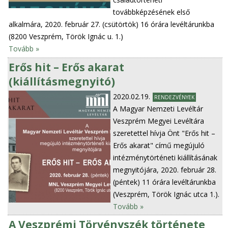
továbbképzésének első
alkalmára, 2020. február 27. (csütörtök) 16 órára levéltárunkba
(8200 Veszprém, Török Ignác u. 1.)
Tovább »
Erős hit – Erős akarat
(kiállításmegnyitó)
2020.02.19.
RENDEZVÉNYEK
A Magyar Nemzeti Levéltár
Veszprém Megyei Levéltára
szeretettel hívja Önt "Erős hit –
Erős akarat" című megújuló
intézménytörténeti kiállításának
megnyitójára, 2020. február 28.
(péntek) 11 órára levéltárunkba
(Veszprém, Török Ignác utca 1.).
Tovább »
A Veszprémi Törvényszék története