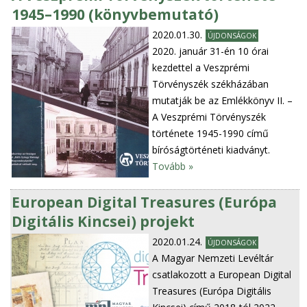
1945–1990 (könyvbemutató)
2020.01.30.
ÚJDONSÁGOK
2020. január 31-én 10 órai
kezdettel a Veszprémi
Törvényszék székházában
mutatják be az Emlékkönyv II. –
A Veszprémi Törvényszék
története 1945-1990 című
bíróságtörténeti kiadványt.
Tovább »
European Digital Treasures (Európa
Digitális Kincsei) projekt
2020.01.24.
ÚJDONSÁGOK
A Magyar Nemzeti Levéltár
csatlakozott a European Digital
Treasures (Európa Digitális