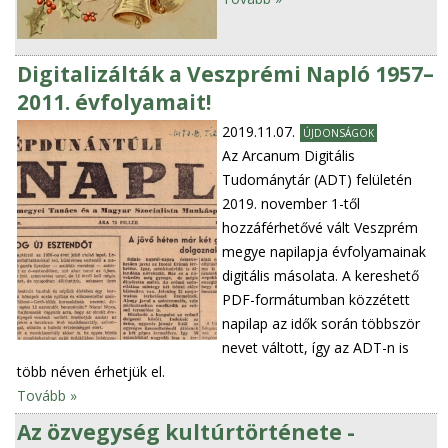
Digitalizálták a Veszprémi Napló 1957–
2011. évfolyamait!
2019.11.07.
ÚJDONSÁGOK
Az Arcanum Digitális
Tudománytár (ADT) felületén
2019. november 1-től
hozzáférhetővé vált Veszprém
megye napilapja évfolyamainak
digitális másolata. A kereshető
PDF-formátumban közzétett
napilap az idők során többször
nevet váltott, így az ADT-n is
több néven érhetjük el.
Tovább »
Az özvegység kultúrtörténete -