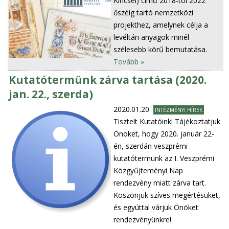
Kincsei) című 2018-tól 2022
őszéig tartó nemzetközi
projekthez, amelynek célja a
levéltári anyagok minél
szélesebb körű bemutatása.
Tovább »
Kutatótermünk zárva tartása (2020.
jan. 22., szerda)
2020.01.20.
INTÉZMÉNYI HÍREK
Tisztelt Kutatóink! Tájékoztatjuk
Önöket, hogy 2020. január 22-
én, szerdán veszprémi
kutatótermünk az I. Veszprémi
Közgyűjteményi Nap
rendezvény miatt zárva tart.
Köszönjük szíves megértésüket,
és egyúttal várjuk Önöket
rendezvényünkre!