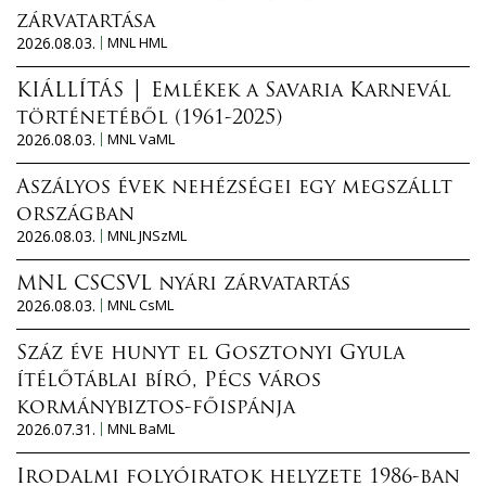
zárvatartása
2026.08.03.
MNL HML
KIÁLLÍTÁS │ Emlékek a Savaria Karnevál
történetéből (1961-2025)
2026.08.03.
MNL VaML
Aszályos évek nehézségei egy megszállt
országban
2026.08.03.
MNL JNSzML
MNL CSCSVL nyári zárvatartás
2026.08.03.
MNL CsML
Száz éve hunyt el Gosztonyi Gyula
ítélőtáblai bíró, Pécs város
kormánybiztos-főispánja
2026.07.31.
MNL BaML
Irodalmi folyóiratok helyzete 1986-ban