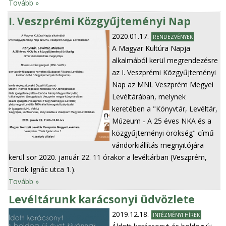
Tovább »
I. Veszprémi Közgyűjteményi Nap
2020.01.17.
RENDEZVÉNYEK
A Magyar Kultúra Napja
alkalmából kerül megrendezésre
az I. Veszprémi Közgyűjteményi
Nap az MNL Veszprém Megyei
Levéltárában, melynek
keretében a "Könyvtár, Levéltár,
Múzeum - A 25 éves NKA és a
közgyűjteményi örökség" című
vándorkiállítás megnyitójára
kerül sor 2020. január 22. 11 órakor a levéltárban (Veszprém,
Török Ignác utca 1.).
Tovább »
Levéltárunk karácsonyi üdvözlete
2019.12.18.
INTÉZMÉNYI HÍREK