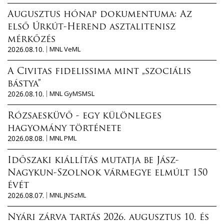
Augusztus hónap dokumentuma: Az
első Úrkút-Herend asztalitenisz
mérkőzés
2026.08.10.
MNL VeML
A Civitas fidelissima mint „szociális
bástya”
2026.08.10.
MNL GyMSMSL
Rózsaesküvő - egy különleges
hagyomány története
2026.08.08.
MNL PML
Időszaki kiállítás mutatja be Jász-
Nagykun-Szolnok vármegye elmúlt 150
évét
2026.08.07.
MNL JNSzML
Nyári zárva tartás 2026. augusztus 10. és