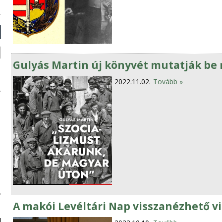
Gulyás Martin új könyvét mutatják be
2022.11.02.
Tovább »
A makói Levéltári Nap visszanézhető v