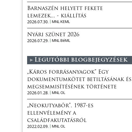
Barnaszén helyett fekete
lemezek... - kiállítás
2026.07.30.
MNL KEML
Nyári szünet 2026
2026.07.29.
MNL BéML
Legutóbbi blogbejegyzések
„Káros forrásanyagok” Egy
dokumentumkötet betiltásának és
megsemmisítésének története
2026.01.28.
MNL OL
„Neokutyabőr”. 1987-es
ellenvélemény a
családfakutatásról
2022.02.09.
MNL OL