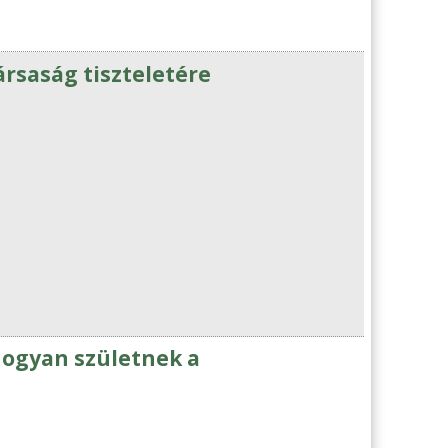
ársaság tiszteletére
hogyan születnek a