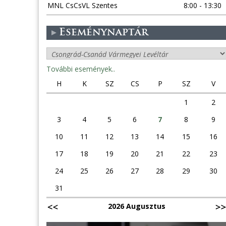
MNL CsCsVL Szentes
8:00 - 13:30
Eseménynaptár
További események..
H
K
SZ
CS
P
SZ
V
1
2
3
4
5
6
7
8
9
10
11
12
13
14
15
16
17
18
19
20
21
22
23
24
25
26
27
28
29
30
31
2026 Augusztus