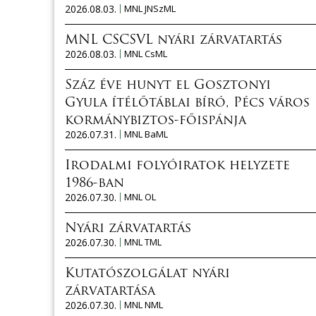
2026.08.03.
MNL JNSzML
MNL CSCSVL nyári zárvatartás
2026.08.03.
MNL CsML
Száz éve hunyt el Gosztonyi
Gyula ítélőtáblai bíró, Pécs város
kormánybiztos-főispánja
2026.07.31.
MNL BaML
Irodalmi folyóiratok helyzete
1986-ban
2026.07.30.
MNL OL
Nyári zárvatartás
2026.07.30.
MNL TML
Kutatószolgálat nyári
zárvatartása
2026.07.30.
MNL NML