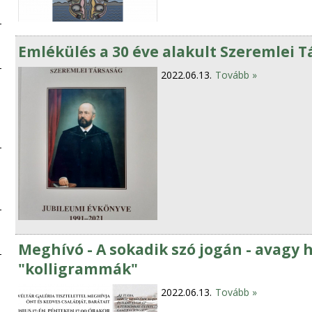
Emlékülés a 30 éve alakult Szeremlei T
2022.06.13.
Tovább »
Meghívó - A sokadik szó jogán - avagy 
"kolligrammák"
2022.06.13.
Tovább »