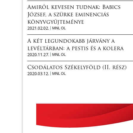
Amiről kevesen tudnak: Babics
József, a szürke eminenciás
könyvgyűjteménye
2021.02.02.
MNL OL
A két legundokabb járvány a
levéltárban: a pestis és a kolera
2020.11.27.
MNL OL
Csodálatos Székelyföld (II. rész)
2020.03.12.
MNL OL