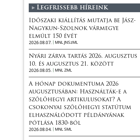
Legfrissebb híreink
Időszaki kiállítás mutatja be Jász-
Nagykun-Szolnok vármegye
elmúlt 150 évét
2026.08.07.
MNL JNSzML
Nyári zárva tartás 2026. augusztus
10. és augusztus 21. között
2026.08.05.
MNL ZML
A hónap dokumentuma 2026
augusztusában: Használták-e a
szőlőhegyi artikulusokat? A
csokonyai szőlőhegyi statútum
elhasználódott példányának
pótlása 1830-ból
2026.08.04.
MNL SML