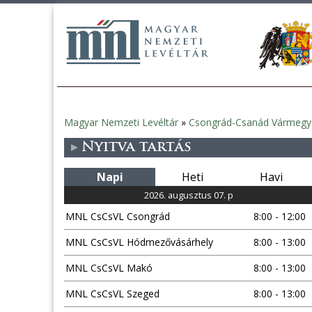
Magyar Nemzeti Levéltár
»
Csongrád-Csanád Vármegye
Jelenlegi
Nyitva tartás
hely
Napi
Heti
Havi
2026. augusztus 07. p
MNL CsCsVL Csongrád
8:00 - 12:00
MNL CsCsVL Hódmezővásárhely
8:00 - 13:00
MNL CsCsVL Makó
8:00 - 13:00
MNL CsCsVL Szeged
8:00 - 13:00