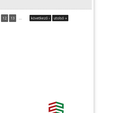
12
13
…
következő ›
utolsó »