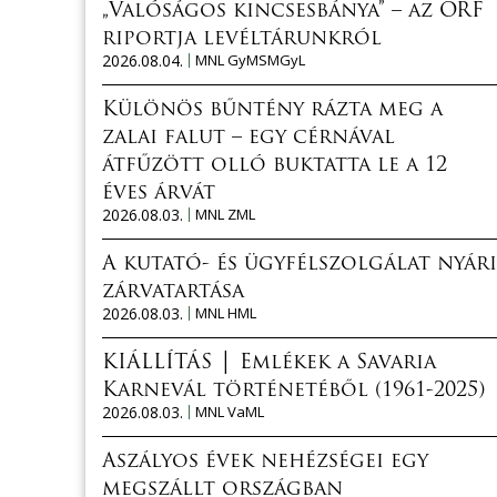
„Valóságos kincsesbánya” – az ORF
riportja levéltárunkról
2026.08.04.
MNL GyMSMGyL
Különös bűntény rázta meg a
zalai falut – egy cérnával
átfűzött olló buktatta le a 12
éves árvát
2026.08.03.
MNL ZML
A kutató- és ügyfélszolgálat nyári
zárvatartása
2026.08.03.
MNL HML
KIÁLLÍTÁS │ Emlékek a Savaria
Karnevál történetéből (1961-2025)
2026.08.03.
MNL VaML
Aszályos évek nehézségei egy
megszállt országban