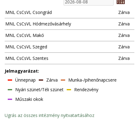
MNL CsCsVL Csongrád
Zárva
MNL CsCsVL Hódmezővásárhely
Zárva
MNL CsCsVL Makó
Zárva
MNL CsCsVL Szeged
Zárva
MNL CsCsVL Szentes
Zárva
Jelmagyarázat:
Ünnepnap
Zárva
Munka-/pihenőnapcsere
Nyári szünet/Téli szünet
Rendezvény
Műszaki okok
Ugrás az összes intézmény nyitvatartásához