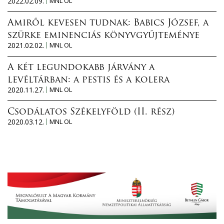
2022.02.09.
MNL OL
Amiről kevesen tudnak: Babics József, a
szürke eminenciás könyvgyűjteménye
2021.02.02.
MNL OL
A két legundokabb járvány a
levéltárban: a pestis és a kolera
2020.11.27.
MNL OL
Csodálatos Székelyföld (II. rész)
2020.03.12.
MNL OL