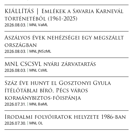
KIÁLLÍTÁS │ Emlékek a Savaria Karnevál
történetéből (1961-2025)
2026.08.03.
MNL VaML
Aszályos évek nehézségei egy megszállt
országban
2026.08.03.
MNL JNSzML
MNL CSCSVL nyári zárvatartás
2026.08.03.
MNL CsML
Száz éve hunyt el Gosztonyi Gyula
ítélőtáblai bíró, Pécs város
kormánybiztos-főispánja
2026.07.31.
MNL BaML
Irodalmi folyóiratok helyzete 1986-ban
2026.07.30.
MNL OL