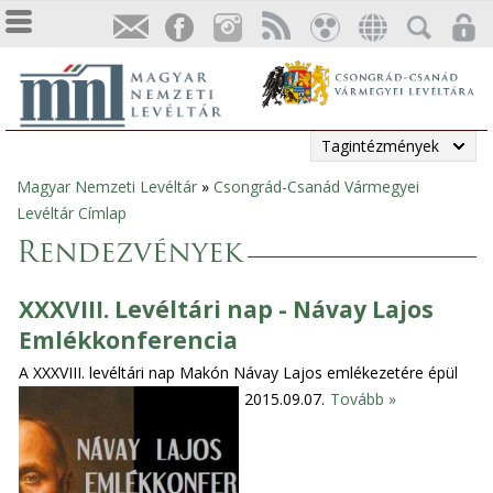
Tagintézmények
Magyar Nemzeti Levéltár
»
Csongrád-Csanád Vármegyei
Jelenlegi
Levéltár Címlap
hely
Rendezvények
XXXVIII. Levéltári nap - Návay Lajos
Emlékkonferencia
A XXXVIII. levéltári nap Makón Návay Lajos emlékezetére épül
2015.09.07.
Tovább »