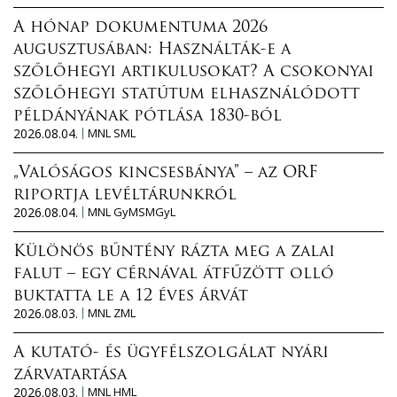
A hónap dokumentuma 2026
augusztusában: Használták-e a
szőlőhegyi artikulusokat? A csokonyai
szőlőhegyi statútum elhasználódott
példányának pótlása 1830-ból
2026.08.04.
MNL SML
„Valóságos kincsesbánya” – az ORF
riportja levéltárunkról
2026.08.04.
MNL GyMSMGyL
Különös bűntény rázta meg a zalai
falut – egy cérnával átfűzött olló
buktatta le a 12 éves árvát
2026.08.03.
MNL ZML
A kutató- és ügyfélszolgálat nyári
zárvatartása
2026.08.03.
MNL HML