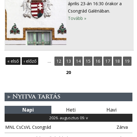
április 23-án 16:30 órakor a
Csongrád Galériában.
Tovább »
O
« első
‹ előző
…
12
13
14
15
16
17
18
19
l
20
d
a
Nyitva tartás
l
Napi
Heti
Havi
2026. augusztus 09. v
a
MNL CsCsVL Csongrád
Zárva
k