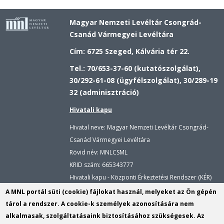
Magyar Nemzeti Levéltár Csongrád-
Csanád Vármegyei Levéltára
Cím: 6725 Szeged, Kálvária tér 22.
Tel.: 70/653-37-60 (kutatószolgálat),
30/292-61-08 (ügyfélszolgálat), 30/289-19
32 (adminisztráció)
Hivatali kapu
Hivatal neve: Magyar Nemzeti Levéltár Csongrád-
Csanád Vármegyei Levéltára
Rövid név: MNLCSML
KRID szám:
665343777
Hivatali kapu - Központi Érkeztetési Rendszer (KÉR)
Hivatal neve: Magyar Nemzeti Levéltár
A MNL portál süti (cookie) fájlokat használ, melyeket az Ön gépén
Rövid név: MNLCSML
tárol a rendszer. A cookie-k személyek azonosítására nem
KRID szám: 113809158
alkalmasak, szolgáltatásaink biztosításához szükségesek. Az