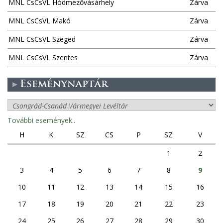
MNL CsCsVL Hódmezővásárhely
Zárva
MNL CsCsVL Makó
Zárva
MNL CsCsVL Szeged
Zárva
MNL CsCsVL Szentes
Zárva
Eseménynaptár
További események..
H
K
SZ
CS
P
SZ
V
1
2
3
4
5
6
7
8
9
10
11
12
13
14
15
16
17
18
19
20
21
22
23
24
25
26
27
28
29
30