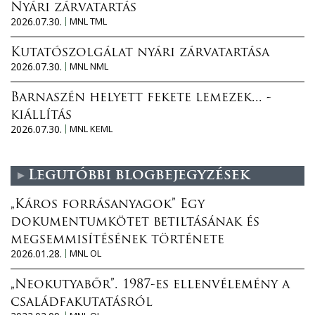
Nyári zárvatartás
2026.07.30.
MNL TML
Kutatószolgálat nyári zárvatartása
2026.07.30.
MNL NML
Barnaszén helyett fekete lemezek... -
kiállítás
2026.07.30.
MNL KEML
Legutóbbi blogbejegyzések
„Káros forrásanyagok” Egy
dokumentumkötet betiltásának és
megsemmisítésének története
2026.01.28.
MNL OL
„Neokutyabőr”. 1987-es ellenvélemény a
családfakutatásról