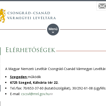
Elérhetőségek
A Magyar Nemzeti Levéltár Csongrád-Csanád Vármegyei Levéltá
Szegeden
működik
6725 Szeged, Kálvária tér 22.
Tel./fax: 70/653-37-60 (kutatószolgálat), 30/292-61-08 (ügyféls
E-mail:
cscsvl@mnl.gov.hu
(
l
i