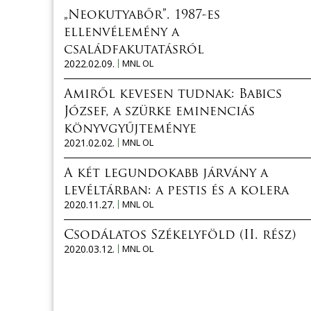
„Neokutyabőr”. 1987-es
ellenvélemény a
családfakutatásról
2022.02.09.
MNL OL
Amiről kevesen tudnak: Babics
József, a szürke eminenciás
könyvgyűjteménye
2021.02.02.
MNL OL
A két legundokabb járvány a
levéltárban: a pestis és a kolera
2020.11.27.
MNL OL
Csodálatos Székelyföld (II. rész)
2020.03.12.
MNL OL