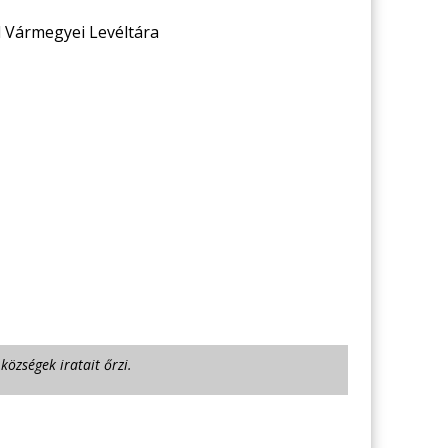
 Vármegyei Levéltára
özségek iratait őrzi.