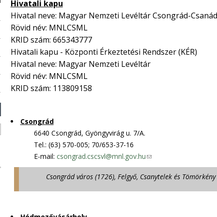
Hivatali kapu
n
Hivatal neve: Magyar Nemzeti Levéltár Csongrád-Csanád
k
Rövid név: MNLCSML
s
KRID szám:
665343777
e
Hivatali kapu - Központi Érkeztetési Rendszer (KÉR)
n
Hivatal neve: Magyar Nemzeti Levéltár
d
Rövid név: MNLCSML
s
KRID szám: 113809158
e
-
m
Csongrád
a
6640 Csongrád, Gyöngyvirág u. 7/A.
i
Tel.: (63) 570-005; 70/653-37-16
l
E-mail:
csongrad.cscsvl@mnl.gov.hu
(
)
l
Csongrád város (1726), Felgyő, Csanytelek és Tömörkény k
i
n
k
s
Hódmezővásárhely