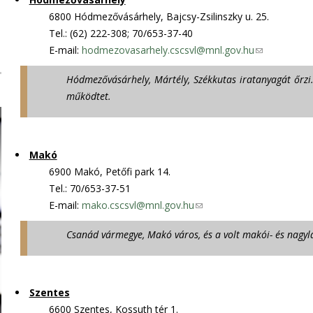
e
6800 Hódmezővásárhely, Bajcsy-Zsilinszky u. 25.
n
Tel.: (62) 222-308; 70/653-37-40
d
E-mail:
hodmezovasarhely.cscsvl@mnl.gov.hu
(
s
l
Hódmezővásárhely, Mártély, Székkutas iratanyagát őrzi.
e
i
működtet.
-
n
m
k
a
s
i
e
Makó
l
n
6900 Makó, Petőfi park 14.
)
d
Tel.: 70/653-37-51
s
E-mail:
mako.cscsvl@mnl.gov.hu
(
e
l
Csanád vármegye, Makó város, és a volt makói- és nagylak
-
i
m
n
a
k
i
s
Szentes
l
e
6600 Szentes, Kossuth tér 1.