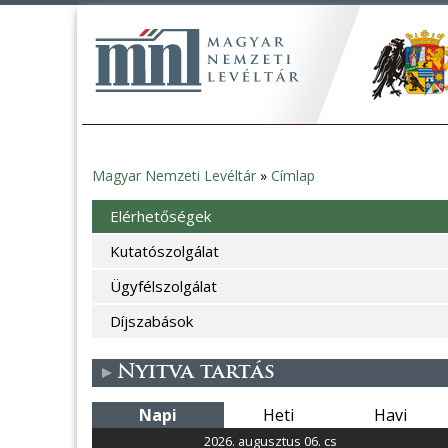
Magyar Nemzeti Levéltár
»
Címlap
Jelenlegi
Elérhetőségek
hely
Kutatószolgálat
Ügyfélszolgálat
Díjszabások
Nyitva tartás
Napi
Heti
Havi
2026. augusztus 06. cs