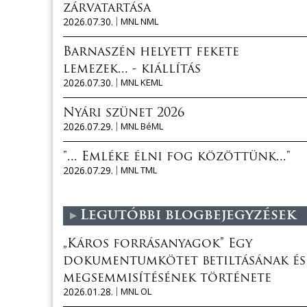
zárvatartása
2026.07.30.
MNL NML
Barnaszén helyett fekete
lemezek... - kiállítás
2026.07.30.
MNL KEML
Nyári szünet 2026
2026.07.29.
MNL BéML
"... Emléke élni fog közöttünk..."
2026.07.29.
MNL TML
Legutóbbi blogbejegyzések
„Káros forrásanyagok” Egy
dokumentumkötet betiltásának és
megsemmisítésének története
2026.01.28.
MNL OL