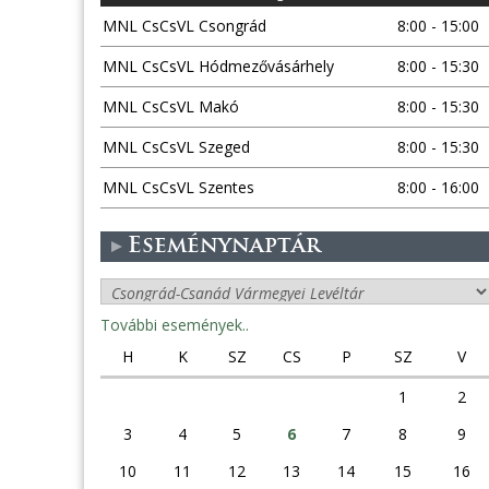
MNL CsCsVL Csongrád
8:00 - 15:00
MNL CsCsVL Hódmezővásárhely
8:00 - 15:30
MNL CsCsVL Makó
8:00 - 15:30
MNL CsCsVL Szeged
8:00 - 15:30
MNL CsCsVL Szentes
8:00 - 16:00
Eseménynaptár
További események..
H
K
SZ
CS
P
SZ
V
1
2
3
4
5
6
7
8
9
10
11
12
13
14
15
16