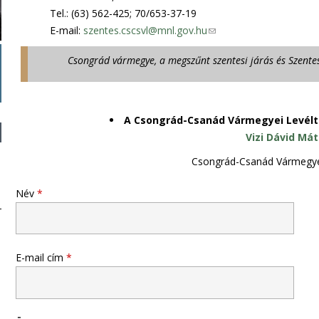
)
n
Tel.: (63) 562-425; 70/653-37-19
d
E-mail:
szentes.cscsvl@mnl.gov.hu
(
s
l
Csongrád vármegye, a megszűnt szentesi járás és Szentes
e
i
-
n
m
k
a
s
A Csongrád-Csanád Vármegyei Levélt
i
e
Vizi Dávid Má
l
n
Csongrád-Csanád Vármegye
)
d
s
Név
*
e
-
m
a
E-mail cím
*
i
l
)