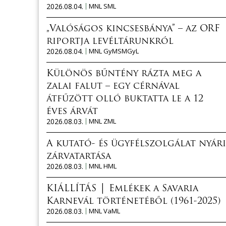
2026.08.04.
MNL SML
„Valóságos kincsesbánya” – az ORF
riportja levéltárunkról
2026.08.04.
MNL GyMSMGyL
Különös bűntény rázta meg a
zalai falut – egy cérnával
átfűzött olló buktatta le a 12
éves árvát
2026.08.03.
MNL ZML
A kutató- és ügyfélszolgálat nyári
zárvatartása
2026.08.03.
MNL HML
KIÁLLÍTÁS │ Emlékek a Savaria
Karnevál történetéből (1961-2025)
2026.08.03.
MNL VaML