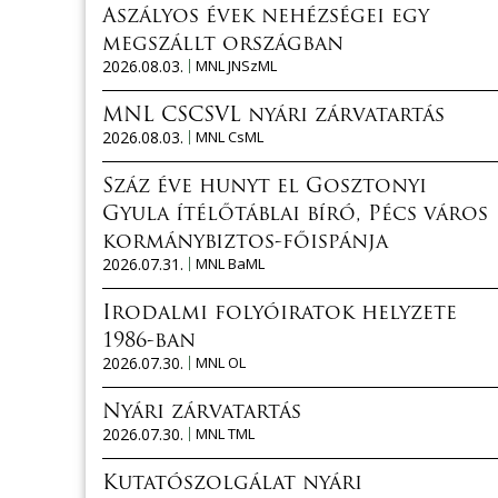
Aszályos évek nehézségei egy
megszállt országban
2026.08.03.
MNL JNSzML
MNL CSCSVL nyári zárvatartás
2026.08.03.
MNL CsML
Száz éve hunyt el Gosztonyi
Gyula ítélőtáblai bíró, Pécs város
kormánybiztos-főispánja
2026.07.31.
MNL BaML
Irodalmi folyóiratok helyzete
1986-ban
2026.07.30.
MNL OL
Nyári zárvatartás
2026.07.30.
MNL TML
Kutatószolgálat nyári