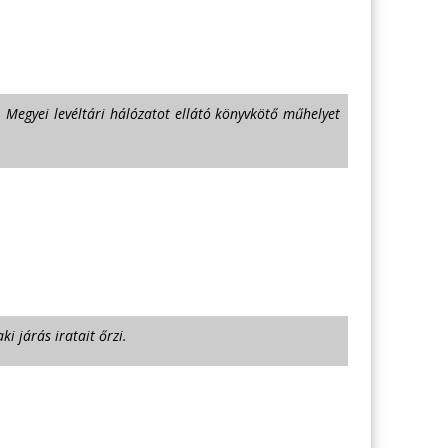
 Megyei levéltári hálózatot ellátó könyvkötő műhelyet
i járás iratait őrzi.