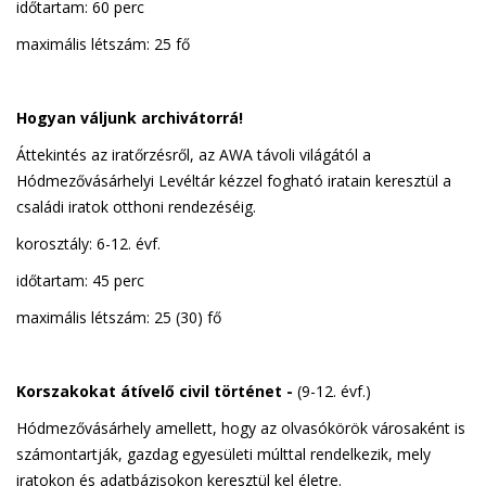
időtartam: 60 perc
maximális létszám: 25 fő
Hogyan váljunk archivátorrá!
Áttekintés az iratőrzésről, az AWA távoli világától a
Hódmezővásárhelyi Levéltár kézzel fogható iratain keresztül a
családi iratok otthoni rendezéséig.
korosztály: 6-12. évf.
időtartam: 45 perc
maximális létszám: 25 (30) fő
Korszakokat átívelő civil történet -
(9-12. évf.)
Hódmezővásárhely amellett, hogy az olvasókörök városaként is
számontartják, gazdag egyesületi múlttal rendelkezik, mely
iratokon és adatbázisokon keresztül kel életre.