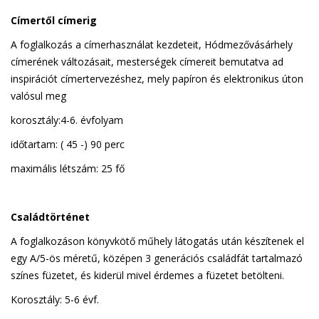
Címertől címerig
A foglalkozás a címerhasználat kezdeteit, Hódmezővásárhely
címerének változásait, mesterségek címereit bemutatva ad
inspirációt címertervezéshez, mely papíron és elektronikus úton
valósul meg
korosztály:4-6. évfolyam
időtartam: ( 45 -) 90 perc
maximális létszám: 25 fő
Családtörténet
A foglalkozáson könyvkötő műhely látogatás után készítenek el
egy A/5-ös méretű, középen 3 generációs családfát tartalmazó
színes füzetet, és kiderül mivel érdemes a füzetet betölteni.
Korosztály: 5-6 évf.