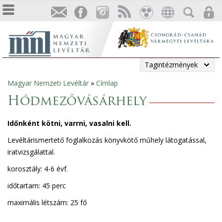
Tagintézmények
Magyar Nemzeti Levéltár
»
Címlap
Jelenlegi
Hódmezővásárhely
hely
Időnként kötni, varrni, vasalni kell.
Levéltárismertető foglalkozás könyvkötő műhely látogatással,
iratvizsgálattal.
korosztály: 4-6 évf.
időtartam: 45 perc
maximális létszám: 25 fő