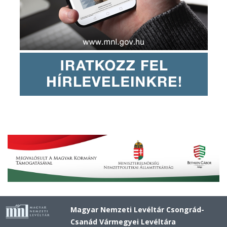
Magyar Nemzeti Levéltár Csongrád-
Csanád Vármegyei Levéltára