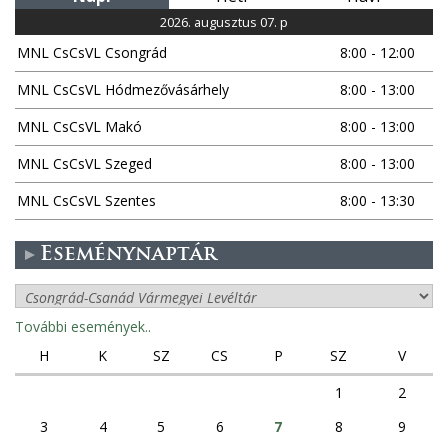
2026. augusztus 07. p
MNL CsCsVL Csongrád
8:00 - 12:00
MNL CsCsVL Hódmezővásárhely
8:00 - 13:00
MNL CsCsVL Makó
8:00 - 13:00
MNL CsCsVL Szeged
8:00 - 13:00
MNL CsCsVL Szentes
8:00 - 13:30
Eseménynaptár
További események..
H
K
SZ
CS
P
SZ
V
1
2
3
4
5
6
7
8
9