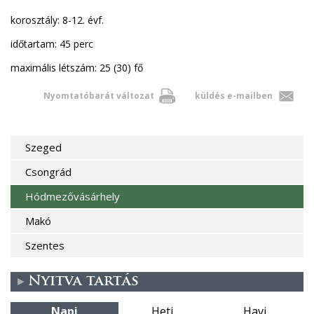
korosztály: 8-12. évf.
időtartam: 45 perc
maximális létszám: 25 (30) fő
Nyomtatóbarát változat
küldés e-mailben
Szeged
Csongrád
Hódmezővásárhely
Makó
Szentes
Nyitva tartás
Napi
Heti
Havi