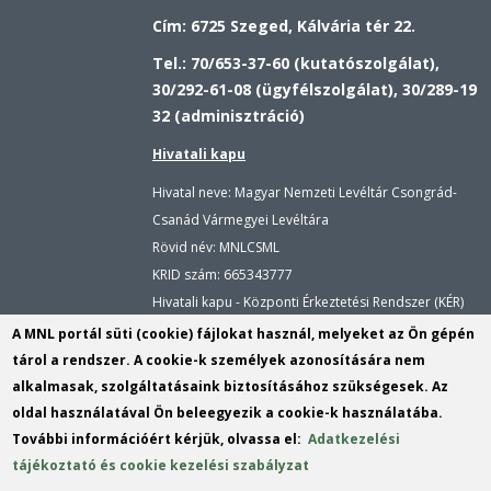
Cím: 6725 Szeged, Kálvária tér 22.
Tel.: 70/653-37-60 (kutatószolgálat),
30/292-61-08 (ügyfélszolgálat), 30/289-19
32 (adminisztráció)
Hivatali kapu
Hivatal neve: Magyar Nemzeti Levéltár Csongrád-
Csanád Vármegyei Levéltára
Rövid név: MNLCSML
KRID szám:
665343777
Hivatali kapu - Központi Érkeztetési Rendszer (KÉR)
Hivatal neve: Magyar Nemzeti Levéltár
A MNL portál süti (cookie) fájlokat használ, melyeket az Ön gépén
Rövid név: MNLCSML
tárol a rendszer. A cookie-k személyek azonosítására nem
KRID szám: 113809158
alkalmasak, szolgáltatásaink biztosításához szükségesek. Az
oldal használatával Ön beleegyezik a cookie-k használatába.
E-mail:
cscsvl@mnl.gov.hu
(link
További információért kérjük, olvassa el:
Adatkezelési
sends
instagram
tájékoztató és cookie kezelési szabályzat
e-