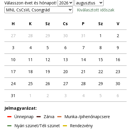
Válasszon évet és hónapot!
Kiválasztott időszak
h
k
sz
cs
p
sz
v
27
28
29
30
31
1
2
3
4
5
6
7
8
9
10
11
12
13
14
15
16
17
18
19
20
21
22
23
24
25
26
27
28
29
30
31
1
2
3
4
5
6
Jelmagyarázat:
Ünnepnap
Zárva
Munka-/pihenőnapcsere
Nyári szünet/Téli szünet
Rendezvény