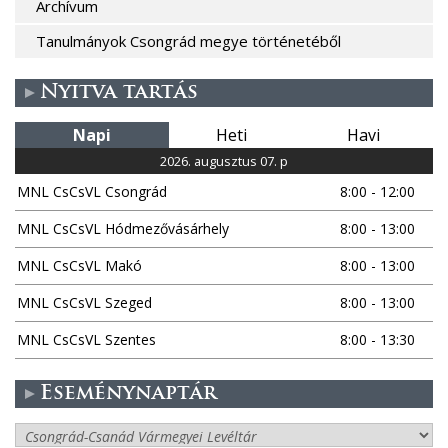
Archívum
Tanulmányok Csongrád megye történetéből
Nyitva tartás
Napi
Heti
Havi
2026. augusztus 07. p
MNL CsCsVL Csongrád
8:00 - 12:00
MNL CsCsVL Hódmezővásárhely
8:00 - 13:00
MNL CsCsVL Makó
8:00 - 13:00
MNL CsCsVL Szeged
8:00 - 13:00
MNL CsCsVL Szentes
8:00 - 13:30
Eseménynaptár