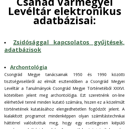
Csanád Vármegyei
Levéltár elektronikus
adatbázisai:
Zsidósággal kapcsolatos gyűjtések,
adatbázisok
Archontológia
Csongrád Megye tanácsainak 1950 és 1990 közötti
tisztségviselőiről az elmúlt esztendőben a Csongrád Megyei
Levéltár a Tanulmányok Csongrád Megye Történetéből XXXVI.
kötetében jelent meg archontológia. Ezt szeretnénk on-line
elérhetővé tenné minden kutató számára, hiszen ez a közelmúlt
történetének kutatásához elengedhetetlen fogódzót jelent. A
kialakított programot mindenképpen olyan számítástechnikai
háttérrel valósítottuk meg, hogy egy esetlegesen kiépülő