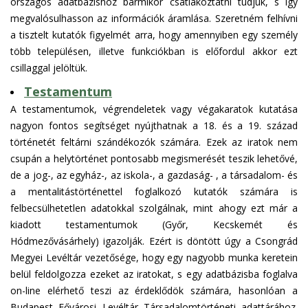
országos adatbázishoz bármikor csatlakoztatni tudjuk, s így
megvalósulhasson az információk áramlása. Szeretném felhívni
a tisztelt kutatók figyelmét arra, hogy amennyiben egy személy
több településen, illetve funkciókban is előfordul akkor ezt
csillaggal jelöltük.
Testamentum
A testamentumok, végrendeletek vagy végakaratok kutatása
nagyon fontos segítséget nyújthatnak a 18. és a 19. század
történetét feltárni szándékozók számára. Ezek az iratok nem
csupán a helytörténet pontosabb megismerését teszik lehetővé,
de a jog-, az egyház-, az iskola-, a gazdaság- , a társadalom- és
a mentalitástörténettel foglalkozó kutatók számára is
felbecsülhetetlen adatokkal szolgálnak, mint ahogy ezt már a
kiadott testamentumok (Győr, Kecskemét és
Hódmezővásárhely) igazolják. Ezért is döntött úgy a Csongrád
Megyei Levéltár vezetősége, hogy egy nagyobb munka keretein
belül feldolgozza ezeket az iratokat, s egy adatbázisba foglalva
on-line elérhető teszi az érdeklődök számára, hasonlóan a
Budapest Fővárosi Levéltár Társadalomtörténeti adattárához.