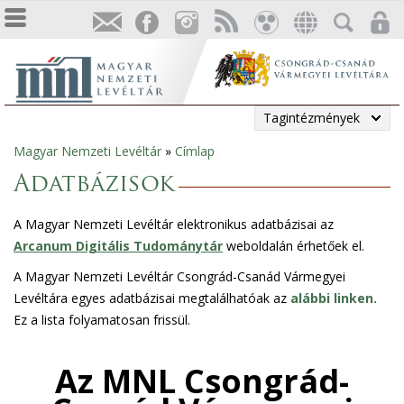
Tagintézmények
Magyar Nemzeti Levéltár
»
Címlap
Jelenlegi
Adatbázisok
hely
A Magyar Nemzeti Levéltár elektronikus adatbázisai az
Arcanum Digitális Tudománytár
weboldalán érhetőek el.
A Magyar Nemzeti Levéltár Csongrád-Csanád Vármegyei
Levéltára egyes adatbázisai megtalálhatóak az
alábbi linken.
Ez a lista folyamatosan frissül.
Az MNL Csongrád-