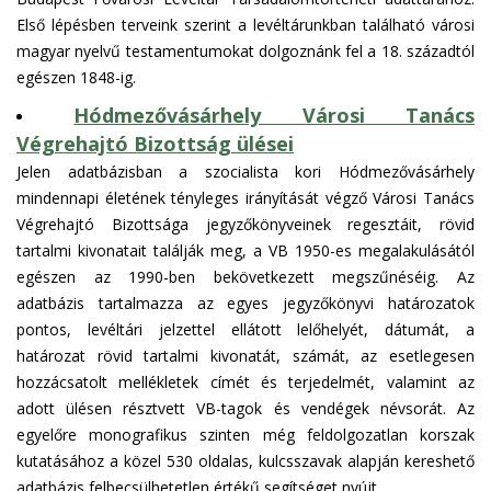
Első lépésben terveink szerint a levéltárunkban található városi
magyar nyelvű testamentumokat dolgoznánk fel a 18. századtól
egészen 1848-ig.
Hódmezővásárhely Városi Tanács
Végrehajtó Bizottság ülései
Jelen adatbázisban a szocialista kori Hódmezővásárhely
mindennapi életének tényleges irányítását végző Városi Tanács
Végrehajtó Bizottsága jegyzőkönyveinek regesztáit, rövid
tartalmi kivonatait találják meg, a VB 1950-es megalakulásától
egészen az 1990-ben bekövetkezett megszűnéséig. Az
adatbázis tartalmazza az egyes jegyzőkönyvi határozatok
pontos, levéltári jelzettel ellátott lelőhelyét, dátumát, a
határozat rövid tartalmi kivonatát, számát, az esetlegesen
hozzácsatolt mellékletek címét és terjedelmét, valamint az
adott ülésen résztvett VB-tagok és vendégek névsorát. Az
egyelőre monografikus szinten még feldolgozatlan korszak
kutatásához a közel 530 oldalas, kulcsszavak alapján kereshető
adatbázis felbecsülhetetlen értékű segítséget nyújt.