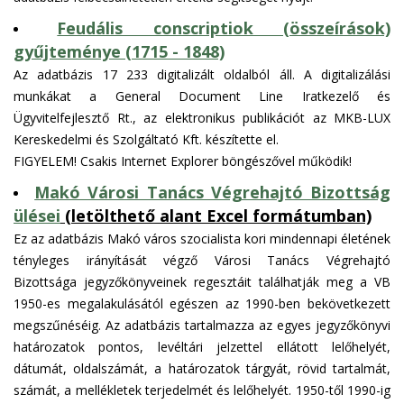
Feudális conscriptiok (összeírások)
gyűjteménye (1715 - 1848)
Az adatbázis 17 233 digitalizált oldalból áll. A digitalizálási
munkákat a General Document Line Iratkezelő és
Ügyvitelfejlesztő Rt., az elektronikus publikációt az MKB-LUX
Kereskedelmi és Szolgáltató Kft. készítette el.
FIGYELEM! Csakis Internet Explorer böngészővel működik!
Makó Városi Tanács Végrehajtó Bizottság
ülései
(letölthető alant Excel formátumban)
Ez az adatbázis Makó város szocialista kori mindennapi életének
tényleges irányítását végző Városi Tanács Végrehajtó
Bizottsága jegyzőkönyveinek regesztáit találhatják meg a VB
1950-es megalakulásától egészen az 1990-ben bekövetkezett
megszűnéséig. Az adatbázis tartalmazza az egyes jegyzőkönyvi
határozatok pontos, levéltári jelzettel ellátott lelőhelyét,
dátumát, oldalszámát, a határozatok tárgyát, rövid tartalmát,
számát, a mellékletek terjedelmét és lelőhelyét. 1950-től 1990-ig