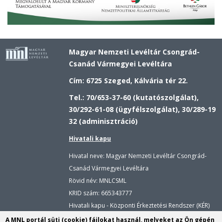
Magyar Nemzeti Levéltár Csongrád-
Csanád Vármegyei Levéltára
Cím: 6725 Szeged, Kálvária tér 22.
Tel.: 70/653-37-60 (kutatószolgálat),
30/292-61-08 (ügyfélszolgálat), 30/289-19
32 (adminisztráció)
Hivatali kapu
Hivatal neve: Magyar Nemzeti Levéltár Csongrád-
Csanád Vármegyei Levéltára
Rövid név: MNLCSML
KRID szám:
665343777
Hivatali kapu - Központi Érkeztetési Rendszer (KÉR)
Hivatal neve: Magyar Nemzeti Levéltár
A MNL portál süti (cookie) fájlokat használ, melyeket az Ön gépén