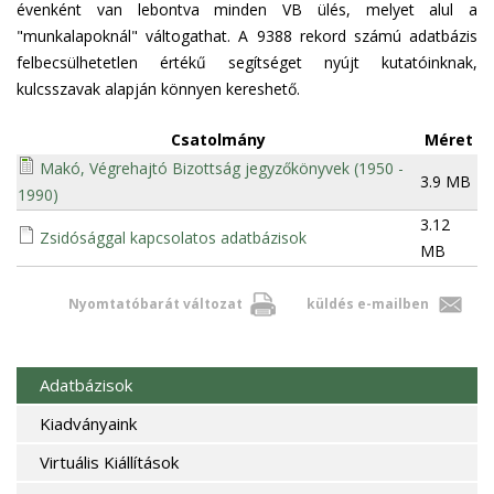
évenként van lebontva minden VB ülés, melyet alul a
"munkalapoknál" váltogathat. A 9388 rekord számú adatbázis
felbecsülhetetlen értékű segítséget nyújt kutatóinknak,
kulcsszavak alapján könnyen kereshető.
Csatolmány
Méret
Makó, Végrehajtó Bizottság jegyzőkönyvek (1950 -
3.9 MB
1990)
3.12
Zsidósággal kapcsolatos adatbázisok
MB
Nyomtatóbarát változat
küldés e-mailben
Adatbázisok
Kiadványaink
Virtuális Kiállítások