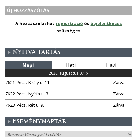
ÚJ HOZZÁSZÓLÁS
A hozzászóláshoz
regisztráció
és
bejelentkezés
szükséges
Nyitva tartás
Napi
Heti
Havi
2026. augusztus 07. p
7621 Pécs, Király u. 11.
Zárva
7622 Pécs, Nyírfa u. 3.
Zárva
7623 Pécs, Rét u. 9.
Zárva
Eseménynaptár