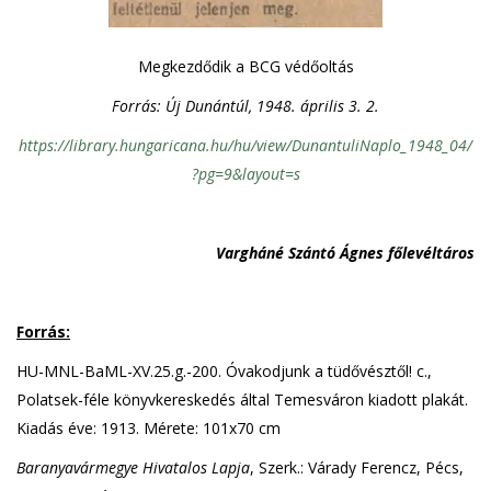
Megkezdődik a BCG védőoltás
Forrás: Új Dunántúl, 1948. április 3. 2.
https://library.hungaricana.hu/hu/view/DunantuliNaplo_1948_04/
?pg=9&layout=s
Vargháné Szántó Ágnes főlevéltáros
Forrás:
HU-MNL-BaML-XV.25.g.-200. Óvakodjunk a tüdővésztől! c.,
Polatsek-féle könyvkereskedés által Temesváron kiadott plakát.
Kiadás éve: 1913. Mérete: 101x70 cm
Baranyavármegye Hivatalos Lapja
, Szerk.: Várady Ferencz, Pécs,