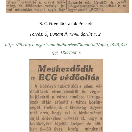
B. C. G. védőoltások Pécsett
Forrás: Új Dunántúl, 1948. április 1. 2.
https://library.hungaricana.hu/hu/view/DunantuliNaplo_1948_04/
?pg=1&layout=s