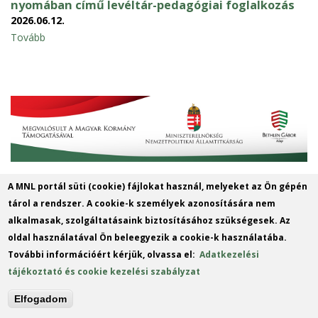
nyomában című levéltár-pedagógiai foglalkozás
2026.06.12.
Tovább
A MNL portál süti (cookie) fájlokat használ, melyeket az Ön gépén
tárol a rendszer. A cookie-k személyek azonosítására nem
Magyar Nemzeti Levéltár Baranya
alkalmasak, szolgáltatásaink biztosításához szükségesek. Az
Vármegyei Levéltára
oldal használatával Ön beleegyezik a cookie-k használatába.
Cím:
7621 Pécs, Király utca 11.
További információért kérjük, olvassa el:
Adatkezelési
Postacím:
7621 Pécs, Király utca 11.
tájékoztató és cookie kezelési szabályzat
Telefon:
+36 72 518 680
Elfogadom
E-mail:
bavl@mnl.gov.hu
(link