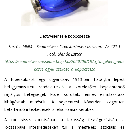
Dettweiler féle köpőcsésze
Forrás:
MNM – Semmelweis Orvostörténeti Múzeum. 77.221.1.
Fotó: Blahák Eszter
https://semmelweismuseum.blog.hu/2020/06/19/a_tbc_elleni_vede
kezes_egyik_eszkoze_a_kopocsesze
A tuberkulózist egy ugyancsak 1913-ban hatályba lépett
[10]
belügyminiszteri rendelettel
a kötelezően bejelentendő
ragályos betegségek közé sorolták, ennek elmulasztása
kihágásnak minősült. A bejelentést követően szigorúan
betartandó intézkedések is felsorolásra kerültek.
A tbc visszaszorításában a lakosság felvilágosításán, a
jogszabályi intézkedéseken túl a megfelelő szociális és