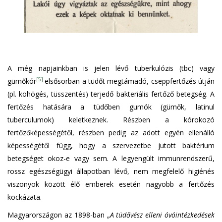
A még napjainkban is jelen lévő tuberkulózis (tbc) vagy
[5]
gümőkór
elsősorban a tüdőt megtámadó, cseppfertőzés útján
(pl. köhögés, tüsszentés) terjedő bakteriális fertőző betegség. A
fertőzés hatására a tüdőben gumók (gümők, latinul
tuberculumok) keletkeznek. Részben a kórokozó
fertőzőképességétől, részben pedig az adott egyén ellenálló
képességétől függ, hogy a szervezetbe jutott baktérium
betegséget okoz-e vagy sem. A legyengült immunrendszerű,
rossz egészségügyi állapotban lévő, nem megfelelő higiénés
viszonyok között élő emberek esetén nagyobb a fertőzés
kockázata.
Magyarországon az 1898-ban „
A tüdővész elleni óvóintézkedések