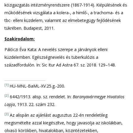
közigazgatás intézményrendszere (1867-1914). Kiépülésének és
működésének vizsgálata a kolera-, a himlő-, a trachoma- és a
tbc- elleni küzdelem, valamint az elmebetegügy fejlődésének
tükrében. Budapest, 2011.
Szakirodalom:
Pálóczi Éva Kata: A nevelés szerepe a járványok elleni
küzdelemben. Egészségnevelés és tuberkulózis a
századfordulón. In: Sic Itur Ad Astra 67. sz. 2018. 129–148.
[1]
HU-MNL-BaML-XV.25.g.-200.
[2]
6442/1913. alisp. sz. rendelet. In:
Baranyavármegye Hivatalos
Lapja
, 1913. 22. szám 232.
[3]
Az alispán az ajánlást augusztus 22-én rendeletileg
megismételte azzal kiegészítve, hogy javasolja az iskolákban,
olvasó körökben, hivatalokban, közintézetekben,