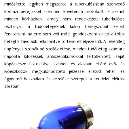
minősítette, egyben megszabta a tuberkulózisban szenvedő
kórházi betegekkel szemben követendő protokollt. E szerint
minden kórházban, amely nem rendelkezett tuberkulózis
osztállyal, a tüdőbetegeknek külön betegszobát kellett
fenntartani, ha erre sem volt mód, gondoskodni kellett a többi
betegtől távolabb, elkülönítve történő elhelyezésről. A lehetőleg
napfényes szobák bő szellőztetése, minden tüdőbeteg számára
naponta kifőzéssel, antiszeptikumokkal fertőtlenített, saját
köpőcsésze biztosítása, színben és alakban eltérő evő- és
ivóeszközök, megkülönböztető jelzéssel ellátott fehér- és
ágynemű használata és kezelése szerepelt a rendelet előírási
sorában.