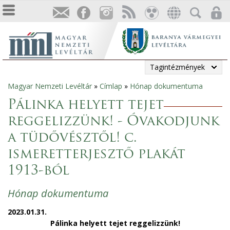
Tagintézmények
Magyar Nemzeti Levéltár
»
Címlap
»
Hónap dokumentuma
Jelenlegi
Pálinka helyett tejet
hely
reggelizzünk! - Óvakodjunk
a tüdővésztől! c.
ismeretterjesztő plakát
1913-ból
Hónap dokumentuma
2023.01.31.
Pálinka helyett tejet reggelizzünk!