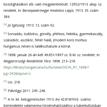
községházákon stb. való megjelentetését. 12952/1913. alisp. sz.
rendelet. In:
Baranyavármegye Hivatalos Lapja
, 1913. 35. szám
384.
[4]
Jó Egészség
. 1913. 12. szám 92.
[5]
Sorvadás, tüdővész, görvély, phthisis, hektika, gyermekaszály,
szárazkór, aszókór, fehér halál, (modern kori) morbus
hungaricus néven is találkozhatunk a kórral.
[6]
1898. január 26-án kelt 49.851/1897 sz. B.M. sz. rendelet. In:
Magyarországi Rendeletek Tára
. 1898. 213–218.
https://library.hungaricana.hu/hu/view/OGYK_RT_1898/?
pg=292&layout=s
[7]
Uo. 218.
[8]
Pálvölgyi 2011. 245–246.
[9]
A m. kir. belügyminiszter 1913. évi 42.818/VII.b számú
körrendelete valamennyi törvényhatósághoz a tuberkulózisban