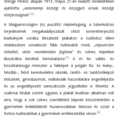
Stenge Ferenc alispán 1913. május 21-én kiadott rendeletében
ajánlotta
„valamennyi községi és körjegyző úrnak, községi
[2]
elöljáróságnak”
.
A Magyarországon (is) pusztító népbetegség, a tuberkulózis
terjedésének megakadályozását célzó ismeretterjesztő
kiadványok sorába illeszkedő plakáton a tüdővész elleni
védekezésre vonatkozó főbb tudnivalók rövid, „
népszerűen
előadott, velős mondatokba foglalva
” és színes képekkel
[3]
illusztrálva kerültek bemutatásra.
A m. kir. vallás- és
közoktatásügyi miniszter a faliképet a polgári fiú- és leány-,
felsőbb-, felső kereskedelmi iskolák, tanító- és tanítónőképző
intézetek, gimnáziumok, reáliskolák használatára engedélyezte
és az engedélyezett taneszközök jegyzékébe is felvette. A
szakmai bírálat szerint ugyanis a plakát kiválóan alkalmas volt
arra, hogy a sok színes szemléltető képnek köszönhetően a
gyermekek érdeklődését huzamosabban lekösse és ezzel a
[4]
fontos tudnivalókat a gyermekek emlékezetébe vésse.