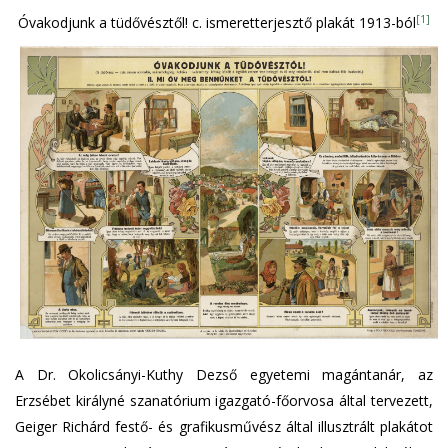
[1]
Óvakodjunk a tüdővésztől! c. ismeretterjesztő plakát 1913-ból
A Dr. Okolicsányi-Kuthy Dezső egyetemi magántanár, az
Erzsébet királyné szanatórium igazgató-főorvosa által tervezett,
Geiger Richárd festő- és grafikusművész által illusztrált plakátot