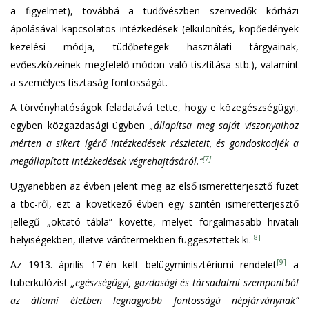
a figyelmet), továbbá a tüdővészben szenvedők kórházi
ápolásával kapcsolatos intézkedések (elkülönítés, köpőedények
kezelési módja, tüdőbetegek használati tárgyainak,
evőeszközeinek megfelelő módon való tisztítása stb.), valamint
a személyes tisztaság fontosságát.
A törvényhatóságok feladatává tette, hogy e közegészségügyi,
egyben közgazdasági ügyben
„állapítsa meg saját viszonyaihoz
mérten a sikert ígérő intézkedések részleteit, és gondoskodjék a
[7]
megállapított intézkedések végrehajtásáról.”
Ugyanebben az évben jelent meg az első ismeretterjesztő füzet
a tbc-ről, ezt a következő évben egy szintén ismeretterjesztő
jellegű „oktató tábla” követte, melyet forgalmasabb hivatali
[8]
helyiségekben, illetve várótermekben függesztettek ki.
[9]
Az 1913. április 17-én kelt belügyminisztériumi rendelet
a
tuberkulózist
„egészségügyi, gazdasági és társadalmi szempontból
az állami életben legnagyobb fontosságú népjárványnak”