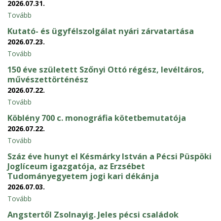
2026.07.31.
Tovább
Kutató- és ügyfélszolgálat nyári zárvatartása
2026.07.23.
Tovább
150 éve született Szőnyi Ottó régész, levéltáros,
művészettörténész
2026.07.22.
Tovább
Köblény 700 c. monográfia kötetbemutatója
2026.07.22.
Tovább
Száz éve hunyt el Késmárky István a Pécsi Püspöki
Joglíceum igazgatója, az Erzsébet
Tudományegyetem jogi kari dékánja
2026.07.03.
Tovább
Angstertől Zsolnayig. Jeles pécsi családok