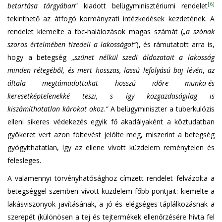
[6]
betartása tárgyában
” kiadott belügyminisztériumi rendelet
tekinthető az átfogó kormányzati intézkedések kezdetének. A
rendelet kiemelte a tbc-halálozások magas számát (
„a szónak
szoros értelmében tizedeli a lakosságot”
), és rámutatott arra is,
hogy a betegség „
szünet nélkül szedi áldozatait a lakosság
minden rétegéből, és mert hosszas, lassú lefolyású baj lévén
,
az
általa megtámadottakat hosszú időre munka-és
keresetképtelenekké teszi, s így közgazdaságilag is
kiszámíthatatlan károkat okoz.”
A belügyminiszter a tuberkulózis
elleni sikeres védekezés egyik fő akadályaként a köztudatban
gyökeret vert azon föltevést jelölte meg, miszerint a betegség
gyógyíthatatlan, így az ellene vívott küzdelem reménytelen és
felesleges.
A valamennyi törvényhatósághoz címzett rendelet felvázolta a
betegséggel szemben vívott küzdelem főbb pontjait: kiemelte a
lakásviszonyok javításának, a jó és elégséges táplálkozásnak a
szerepét (különösen a tej és tejtermékek ellenőrzésére hívta fel