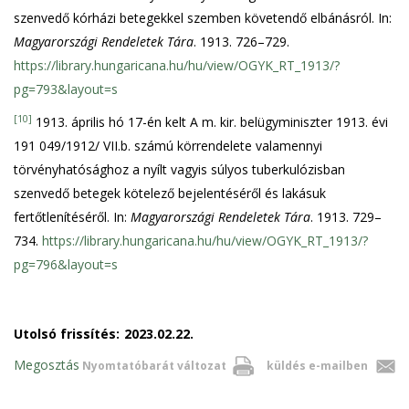
szenvedő kórházi betegekkel szemben követendő elbánásról. In:
Magyarországi Rendeletek Tára
. 1913. 726–729.
https://library.hungaricana.hu/hu/view/OGYK_RT_1913/?
pg=793&layout=s
[10]
1913. április hó 17-én kelt A m. kir. belügyminiszter 1913. évi
191 049/1912/ VII.b. számú körrendelete valamennyi
törvényhatósághoz a nyílt vagyis súlyos tuberkulózisban
szenvedő betegek kötelező bejelentéséről és lakásuk
fertőtlenítéséről. In:
Magyarországi Rendeletek Tára
. 1913. 729–
734.
https://library.hungaricana.hu/hu/view/OGYK_RT_1913/?
pg=796&layout=s
Utolsó frissítés:
2023.02.22.
Megosztás
Nyomtatóbarát változat
küldés e-mailben