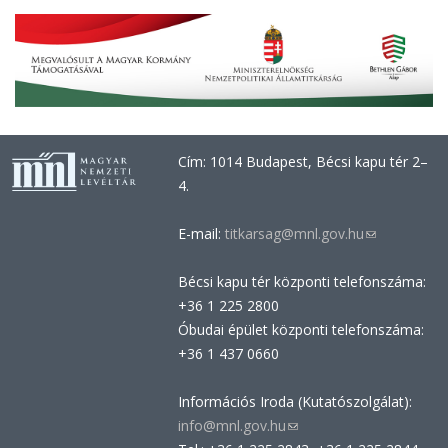
Cím: 1014 Budapest, Bécsi kapu tér 2–
4.
E-mail:
titkarsag@mnl.gov.hu
(link
sends
Bécsi kapu tér központi telefonszáma:
e-
+36 1 225 2800
mail)
Óbudai épület központi telefonszáma:
+36 1 437 0660
Információs Iroda (Kutatószolgálat):
info@mnl.gov.hu
(link