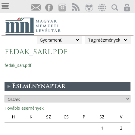
Gyorsmenü
Tagintézmények
fedak_sari.pdf
fedak_sari.pdf
Eseménynaptár
További események..
H
K
SZ
CS
P
SZ
V
1
2