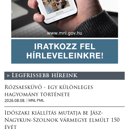
Legfrissebb híreink
Rózsaesküvő - egy különleges
hagyomány története
2026.08.08.
MNL PML
Időszaki kiállítás mutatja be Jász-
Nagykun-Szolnok vármegye elmúlt 150
évét