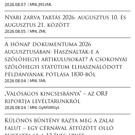
2026.08.07.
MNL JNSzML
Nyári zárva tartás 2026. augusztus 10. és
augusztus 21. között
2026.08.05.
MNL ZML
A hónap dokumentuma 2026
augusztusában: Használták-e a
szőlőhegyi artikulusokat? A csokonyai
szőlőhegyi statútum elhasználódott
példányának pótlása 1830-ból
2026.08.04.
MNL SML
„Valóságos kincsesbánya” – az ORF
riportja levéltárunkról
2026.08.04.
MNL GyMSMGyL
Különös bűntény rázta meg a zalai
falut – egy cérnával átfűzött olló