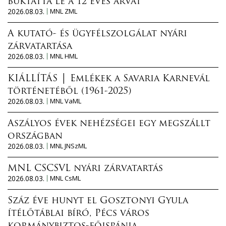
buktatta le a 12 éves árvát
2026.08.03.
MNL ZML
A kutató- és ügyfélszolgálat nyári
zárvatartása
2026.08.03.
MNL HML
KIÁLLÍTÁS │ Emlékek a Savaria Karnevál
történetéből (1961-2025)
2026.08.03.
MNL VaML
Aszályos évek nehézségei egy megszállt
országban
2026.08.03.
MNL JNSzML
MNL CSCSVL nyári zárvatartás
2026.08.03.
MNL CsML
Száz éve hunyt el Gosztonyi Gyula
ítélőtáblai bíró, Pécs város