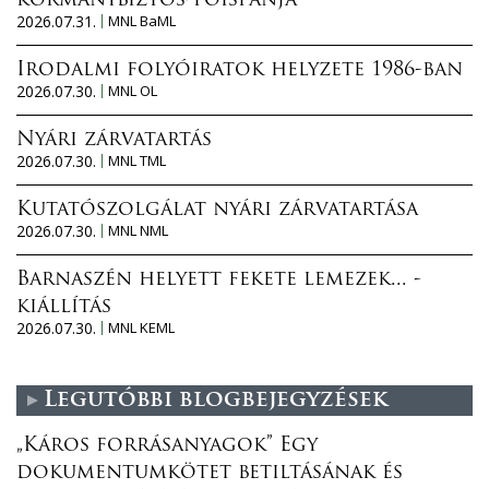
kormánybiztos-főispánja
2026.07.31.
MNL BaML
Irodalmi folyóiratok helyzete 1986-ban
2026.07.30.
MNL OL
Nyári zárvatartás
2026.07.30.
MNL TML
Kutatószolgálat nyári zárvatartása
2026.07.30.
MNL NML
Barnaszén helyett fekete lemezek... -
kiállítás
2026.07.30.
MNL KEML
Legutóbbi blogbejegyzések
„Káros forrásanyagok” Egy
dokumentumkötet betiltásának és