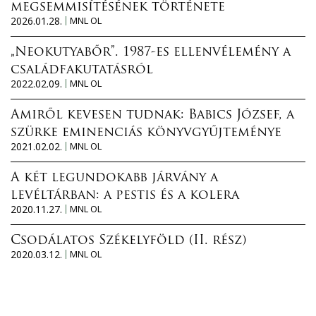
megsemmisítésének története
2026.01.28.
MNL OL
„Neokutyabőr”. 1987-es ellenvélemény a
családfakutatásról
2022.02.09.
MNL OL
Amiről kevesen tudnak: Babics József, a
szürke eminenciás könyvgyűjteménye
2021.02.02.
MNL OL
A két legundokabb járvány a
levéltárban: a pestis és a kolera
2020.11.27.
MNL OL
Csodálatos Székelyföld (II. rész)
2020.03.12.
MNL OL