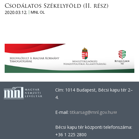
Csodálatos Székelyföld (II. rész)
2020.03.12.
MNL OL
Cím: 1014 Budapest, Bécsi kapu tér 2–
4.
E-mail:
titkarsag@mnl.gov.hu
(link
sends
Bécsi kapu tér központi telefonszáma:
e-
+36 1 225 2800
mail)