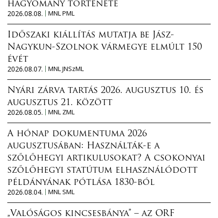
hagyomány története
2026.08.08.
MNL PML
Időszaki kiállítás mutatja be Jász-
Nagykun-Szolnok vármegye elmúlt 150
évét
2026.08.07.
MNL JNSzML
Nyári zárva tartás 2026. augusztus 10. és
augusztus 21. között
2026.08.05.
MNL ZML
A hónap dokumentuma 2026
augusztusában: Használták-e a
szőlőhegyi artikulusokat? A csokonyai
szőlőhegyi statútum elhasználódott
példányának pótlása 1830-ból
2026.08.04.
MNL SML
„Valóságos kincsesbánya” – az ORF