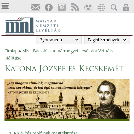
Gyorsmenü
Tagintézmények
Címlap
»
MNL Bács-Kiskun Vármegyei Levéltára Virtuális
Jelenlegi
Kiállításai
hely
Katona József és Kecskemét
A kiállítás tablóinak megtekintése