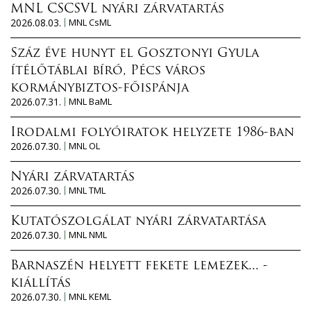
MNL CSCSVL nyári zárvatartás
2026.08.03.
MNL CsML
Száz éve hunyt el Gosztonyi Gyula
ítélőtáblai bíró, Pécs város
kormánybiztos-főispánja
2026.07.31.
MNL BaML
Irodalmi folyóiratok helyzete 1986-ban
2026.07.30.
MNL OL
Nyári zárvatartás
2026.07.30.
MNL TML
Kutatószolgálat nyári zárvatartása
2026.07.30.
MNL NML
Barnaszén helyett fekete lemezek... -
kiállítás
2026.07.30.
MNL KEML