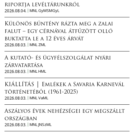
riportja levéltárunkról
2026.08.04.
MNL GyMSMGyL
Különös bűntény rázta meg a zalai
falut – egy cérnával átfűzött olló
buktatta le a 12 éves árvát
2026.08.03.
MNL ZML
A kutató- és ügyfélszolgálat nyári
zárvatartása
2026.08.03.
MNL HML
KIÁLLÍTÁS │ Emlékek a Savaria Karnevál
történetéből (1961-2025)
2026.08.03.
MNL VaML
Aszályos évek nehézségei egy megszállt
országban
2026.08.03.
MNL JNSzML