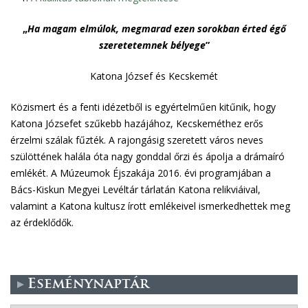
„
Ha magam elmúlok, megmarad ezen sorokban érted égő
szeretetemnek bélyege
”
Katona József és Kecskemét
Közismert és a fenti idézetből is egyértelműen kitűnik, hogy
Katona Józsefet szűkebb hazájához, Kecskeméthez erős
érzelmi szálak fűzték. A rajongásig szeretett város neves
szülöttének halála óta nagy gonddal őrzi és ápolja a drámaíró
emlékét. A Múzeumok Éjszakája 2016. évi programjában a
Bács-Kiskun Megyei Levéltár tárlatán Katona relikviáival,
valamint a Katona kultusz írott emlékeivel ismerkedhettek meg
az érdeklődők.
Eseménynaptár