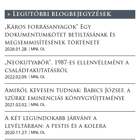
Legutóbbi blogbejegyzések
„Káros forrásanyagok” Egy
dokumentumkötet betiltásának és
megsemmisítésének története
2026.01.28.
MNL OL
„Neokutyabőr”. 1987-es ellenvélemény a
családfakutatásról
2022.02.09.
MNL OL
Amiről kevesen tudnak: Babics József, a
szürke eminenciás könyvgyűjteménye
2021.02.02.
MNL OL
A két legundokabb járvány a
levéltárban: a pestis és a kolera
2020.11.27.
MNL OL