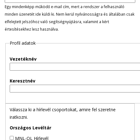
l
Egy mindenképp működő e-mail cím, mert a rendszer a felhasználó
minden üzenetét ide küldi ki. Nem kerül nyilvánosságra és általában csak
e
elfelejtett jelszóhoz való segítségnyújtásra, valamint a kért
értesítésekhez lesz használva.
g
Profil adatok
e
s
Vezetéknév
f
Keresztnév
ü
l
Válassza ki a hírlevél csoportokat, amire fel szeretne
e
iratkozni.
k
Országos Levéltár
MNL-OL Hírlevél