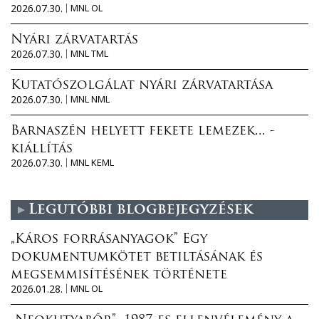
2026.07.30.
MNL OL
Nyári zárvatartás
2026.07.30.
MNL TML
Kutatószolgálat nyári zárvatartása
2026.07.30.
MNL NML
Barnaszén helyett fekete lemezek... -
kiállítás
2026.07.30.
MNL KEML
Legutóbbi blogbejegyzések
„Káros forrásanyagok” Egy
dokumentumkötet betiltásának és
megsemmisítésének története
2026.01.28.
MNL OL