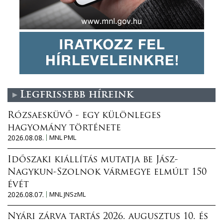
Legfrissebb híreink
Rózsaesküvő - egy különleges
hagyomány története
2026.08.08.
MNL PML
Időszaki kiállítás mutatja be Jász-
Nagykun-Szolnok vármegye elmúlt 150
évét
2026.08.07.
MNL JNSzML
Nyári zárva tartás 2026. augusztus 10. és