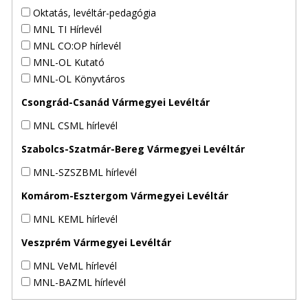
Oktatás, levéltár-pedagógia
MNL TI Hírlevél
MNL CO:OP hírlevél
MNL-OL Kutató
MNL-OL Könyvtáros
Csongrád-Csanád Vármegyei Levéltár
MNL CSML hírlevél
Szabolcs-Szatmár-Bereg Vármegyei Levéltár
MNL-SZSZBML hírlevél
Komárom-Esztergom Vármegyei Levéltár
MNL KEML hírlevél
Veszprém Vármegyei Levéltár
MNL VeML hírlevél
MNL-BAZML hírlevél