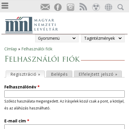
Gyorsmenü
Tagintézmények
Címlap
»
Felhasználói fiók
Jelenlegi
Felhasználói fiók
hely
E
Regisztráció »
(aktív fül)
Belépés
Elfelejtett jelszó »
l
Felhasználónév
*
s
Szóköz használata megengedett. Az írásjelek közül csak a pont, a kötőjel,
és az aláhúzás használható.
ő
E-mail cím
*
d