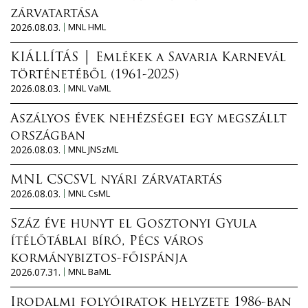
zárvatartása
2026.08.03.
MNL HML
KIÁLLÍTÁS │ Emlékek a Savaria Karnevál
történetéből (1961-2025)
2026.08.03.
MNL VaML
Aszályos évek nehézségei egy megszállt
országban
2026.08.03.
MNL JNSzML
MNL CSCSVL nyári zárvatartás
2026.08.03.
MNL CsML
Száz éve hunyt el Gosztonyi Gyula
ítélőtáblai bíró, Pécs város
kormánybiztos-főispánja
2026.07.31.
MNL BaML
Irodalmi folyóiratok helyzete 1986-ban