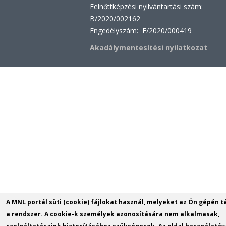
Felnőttképzési nyilvántartási szám:
B/2020/002162
Engedélyszám: E/2020/000419
Akadálymentesítési nyilatkozat
A MNL portál süti (cookie) fájlokat használ, melyeket az Ön gépén t
a rendszer. A cookie-k személyek azonosítására nem alkalmasak,