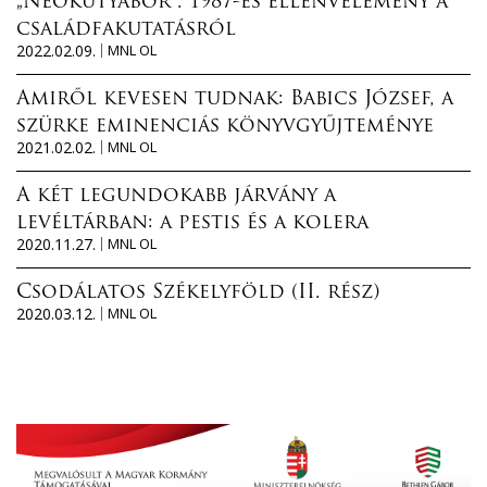
„Neokutyabőr”. 1987-es ellenvélemény a
családfakutatásról
2022.02.09.
MNL OL
Amiről kevesen tudnak: Babics József, a
szürke eminenciás könyvgyűjteménye
2021.02.02.
MNL OL
A két legundokabb járvány a
levéltárban: a pestis és a kolera
2020.11.27.
MNL OL
Csodálatos Székelyföld (II. rész)
2020.03.12.
MNL OL