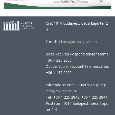
Cím: 1014 Budapest, Bécsi kapu tér 2–
4.
E-mail:
titkarsag@mnl.gov.hu
(link
sends
Bécsi kapu tér központi telefonszáma:
e-
+36 1 225 2800
mail)
Óbudai épület központi telefonszáma:
+36 1 437 0660
Információs Iroda (Kutatószolgálat):
info@mnl.gov.hu
(link
Tel.: +36 1 225 2843, +36 1 225 2844
sends
Postacím: 1014 Budapest, Bécsi kapu
e-
tér 2-4.
mail)