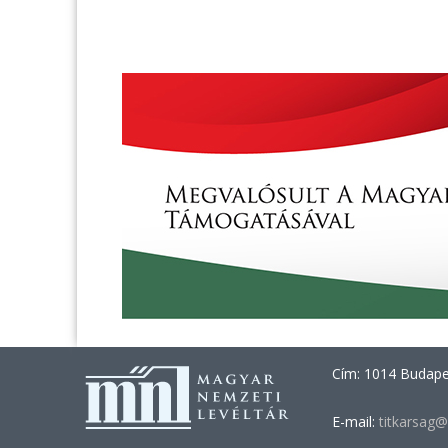
Cím: 1014 Budapes
E-mail:
titkarsag@