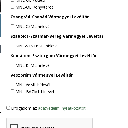
MNL-OL Kutató
MNL-OL Könyvtáros
Csongrád-Csanád Vármegyei Levéltár
MNL CSML hírlevél
Szabolcs-Szatmár-Bereg Vármegyei Levéltár
MNL-SZSZBML hírlevél
Komárom-Esztergom Vármegyei Levéltár
MNL KEML hírlevél
Veszprém Vármegyei Levéltár
MNL VeML hírlevél
MNL-BAZML hírlevél
Elfogadom az
adatvédelmi nyilatkozatot