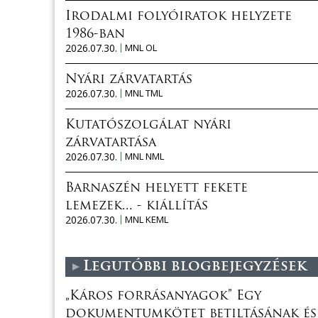
Irodalmi folyóiratok helyzete
1986-ban
2026.07.30.
MNL OL
Nyári zárvatartás
2026.07.30.
MNL TML
Kutatószolgálat nyári
zárvatartása
2026.07.30.
MNL NML
Barnaszén helyett fekete
lemezek... - kiállítás
2026.07.30.
MNL KEML
Legutóbbi blogbejegyzések
„Káros forrásanyagok” Egy
dokumentumkötet betiltásának és