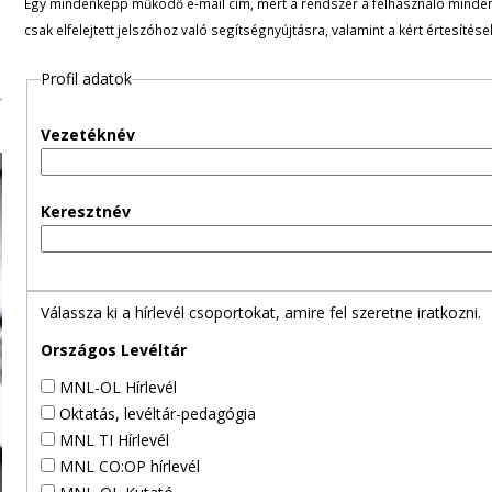
Egy mindenképp működő e-mail cím, mert a rendszer a felhasználó minden ü
l
csak elfelejtett jelszóhoz való segítségnyújtásra, valamint a kért értesítés
e
Profil adatok
g
Vezetéknév
e
s
Keresztnév
f
ü
Válassza ki a hírlevél csoportokat, amire fel szeretne iratkozni.
l
Országos Levéltár
MNL-OL Hírlevél
e
Oktatás, levéltár-pedagógia
MNL TI Hírlevél
k
MNL CO:OP hírlevél