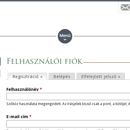
Felhasználói fiók
E
Regisztráció »
(aktív fül)
Belépés
Elfelejtett jelszó »
l
Felhasználónév
*
s
Szóköz használata megengedett. Az írásjelek közül csak a pont, a kötőjel, 
ő
E-mail cím
*
d