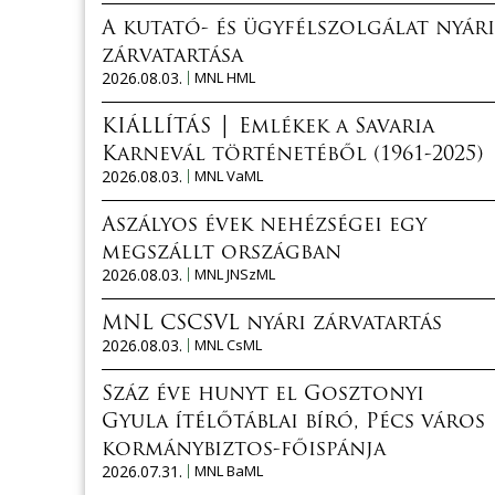
A kutató- és ügyfélszolgálat nyári
zárvatartása
2026.08.03.
MNL HML
KIÁLLÍTÁS │ Emlékek a Savaria
Karnevál történetéből (1961-2025)
2026.08.03.
MNL VaML
Aszályos évek nehézségei egy
megszállt országban
2026.08.03.
MNL JNSzML
MNL CSCSVL nyári zárvatartás
2026.08.03.
MNL CsML
Száz éve hunyt el Gosztonyi
Gyula ítélőtáblai bíró, Pécs város
kormánybiztos-főispánja
2026.07.31.
MNL BaML