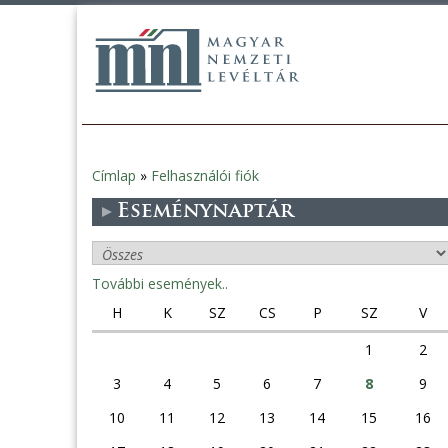
Címlap
»
Felhasználói fiók
Jelenlegi
Eseménynaptár
hely
További események..
H
K
SZ
CS
P
SZ
V
1
2
3
4
5
6
7
8
9
10
11
12
13
14
15
16