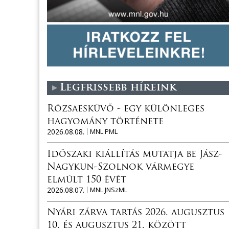
Legfrissebb híreink
Rózsaesküvő - egy különleges
hagyomány története
2026.08.08.
MNL PML
Időszaki kiállítás mutatja be Jász-
Nagykun-Szolnok vármegye
elmúlt 150 évét
2026.08.07.
MNL JNSzML
Nyári zárva tartás 2026. augusztus
10. és augusztus 21. között