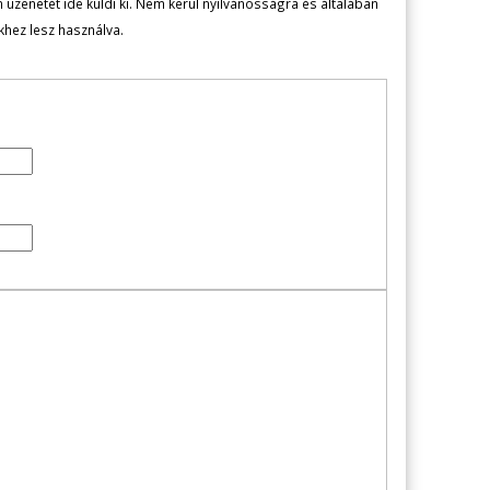
zenetét ide küldi ki. Nem kerül nyilvánosságra és általában
ekhez lesz használva.