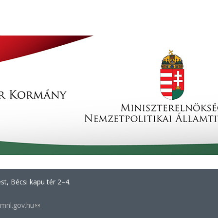
t, Bécsi kapu tér 2–4.
mnl.gov.hu
(link
sends