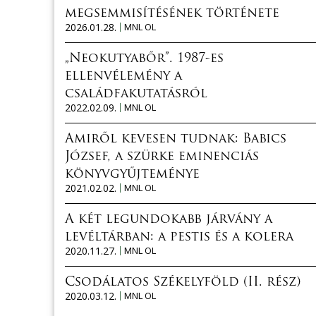
megsemmisítésének története
2026.01.28.
MNL OL
„Neokutyabőr”. 1987-es
ellenvélemény a
családfakutatásról
2022.02.09.
MNL OL
Amiről kevesen tudnak: Babics
József, a szürke eminenciás
könyvgyűjteménye
2021.02.02.
MNL OL
A két legundokabb járvány a
levéltárban: a pestis és a kolera
2020.11.27.
MNL OL
Csodálatos Székelyföld (II. rész)
2020.03.12.
MNL OL