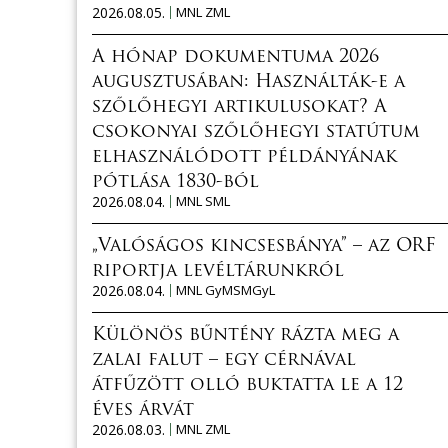
2026.08.05.
MNL ZML
A hónap dokumentuma 2026
augusztusában: Használták-e a
szőlőhegyi artikulusokat? A
csokonyai szőlőhegyi statútum
elhasználódott példányának
pótlása 1830-ból
2026.08.04.
MNL SML
„Valóságos kincsesbánya” – az ORF
riportja levéltárunkról
2026.08.04.
MNL GyMSMGyL
Különös bűntény rázta meg a
zalai falut – egy cérnával
átfűzött olló buktatta le a 12
éves árvát
2026.08.03.
MNL ZML