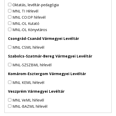
Oktatás, levéltár-pedagógia
MNL TI Hírlevél
MNL CO:OP hírlevél
MNL-OL Kutató
MNL-OL Könyvtáros
Csongrád-Csanád Vármegyei Levéltár
MNL CSML hírlevél
Szabolcs-Szatmár-Bereg Vármegyei Levéltár
MNL-SZSZBML hírlevél
Komárom-Esztergom Vármegyei Levéltár
MNL KEML hírlevél
Veszprém Vármegyei Levéltár
MNL VeML hírlevél
MNL-BAZML hírlevél