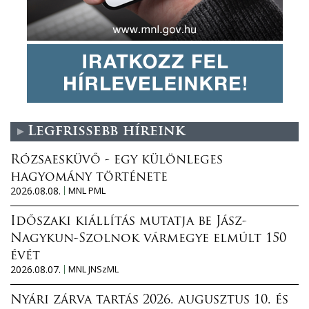
Legfrissebb híreink
Rózsaesküvő - egy különleges
hagyomány története
2026.08.08.
MNL PML
Időszaki kiállítás mutatja be Jász-
Nagykun-Szolnok vármegye elmúlt 150
évét
2026.08.07.
MNL JNSzML
Nyári zárva tartás 2026. augusztus 10. és