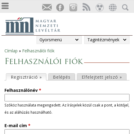
Gyorsmenü
Tagintézmények
Címlap
»
Felhasználói fiók
Jelenlegi
Felhasználói fiók
hely
E
Regisztráció »
(aktív fül)
Belépés
Elfelejtett jelszó »
l
Felhasználónév
*
s
Szóköz használata megengedett. Az írásjelek közül csak a pont, a kötőjel,
és az aláhúzás használható.
ő
E-mail cím
*
d