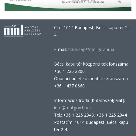
Cím: 1014 Budapest, Bécsi kapu tér 2–
4.
E-mail:
titkarsag@mnl.gov.hu
(link
sends
Bécsi kapu tér központi telefonszáma:
e-
+36 1 225 2800
mail)
Óbudai épület központi telefonszáma:
+36 1 437 0660
Információs Iroda (Kutatószolgálat):
info@mnl.gov.hu
(link
Tel.: +36 1 225 2843, +36 1 225 2844
sends
Postacím: 1014 Budapest, Bécsi kapu
e-
tér 2-4.
mail)