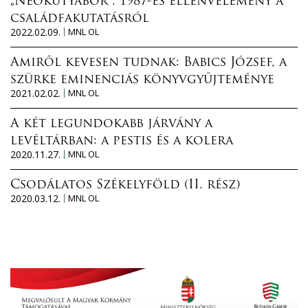
„Neokutyabőr”. 1987-es ellenvélemény a
családfakutatásról
2022.02.09.
MNL OL
Amiről kevesen tudnak: Babics József, a
szürke eminenciás könyvgyűjteménye
2021.02.02.
MNL OL
A két legundokabb járvány a
levéltárban: a pestis és a kolera
2020.11.27.
MNL OL
Csodálatos Székelyföld (II. rész)
2020.03.12.
MNL OL