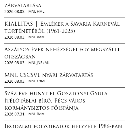
zárvatartása
2026.08.03.
MNL HML
KIÁLLÍTÁS │ Emlékek a Savaria Karnevál
történetéből (1961-2025)
2026.08.03.
MNL VaML
Aszályos évek nehézségei egy megszállt
országban
2026.08.03.
MNL JNSzML
MNL CSCSVL nyári zárvatartás
2026.08.03.
MNL CsML
Száz éve hunyt el Gosztonyi Gyula
ítélőtáblai bíró, Pécs város
kormánybiztos-főispánja
2026.07.31.
MNL BaML
Irodalmi folyóiratok helyzete 1986-ban