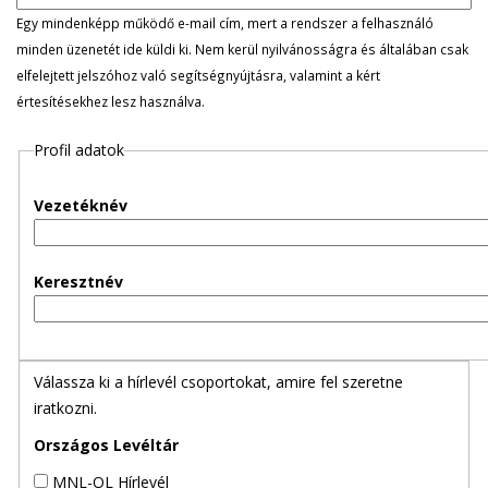
l
Egy mindenképp működő e-mail cím, mert a rendszer a felhasználó
minden üzenetét ide küldi ki. Nem kerül nyilvánosságra és általában csak
e
elfelejtett jelszóhoz való segítségnyújtásra, valamint a kért
értesítésekhez lesz használva.
g
Profil adatok
e
s
Vezetéknév
f
Keresztnév
ü
l
Válassza ki a hírlevél csoportokat, amire fel szeretne
e
iratkozni.
k
Országos Levéltár
MNL-OL Hírlevél