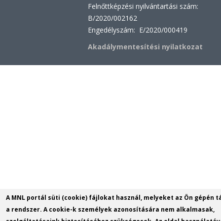
Felnőttképzési nyilvántartási szám:
B/2020/002162
Engedélyszám: E/2020/000419
Akadálymentesítési nyilatkozat
A MNL portál süti (cookie) fájlokat használ, melyeket az Ön gépén t
a rendszer. A cookie-k személyek azonosítására nem alkalmasak,