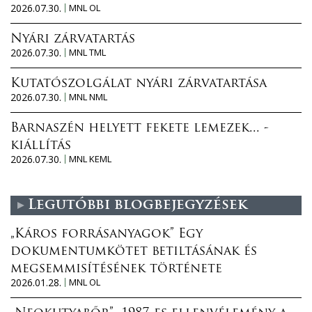
2026.07.30.
MNL OL
Nyári zárvatartás
2026.07.30.
MNL TML
Kutatószolgálat nyári zárvatartása
2026.07.30.
MNL NML
Barnaszén helyett fekete lemezek... -
kiállítás
2026.07.30.
MNL KEML
Legutóbbi blogbejegyzések
„Káros forrásanyagok” Egy
dokumentumkötet betiltásának és
megsemmisítésének története
2026.01.28.
MNL OL