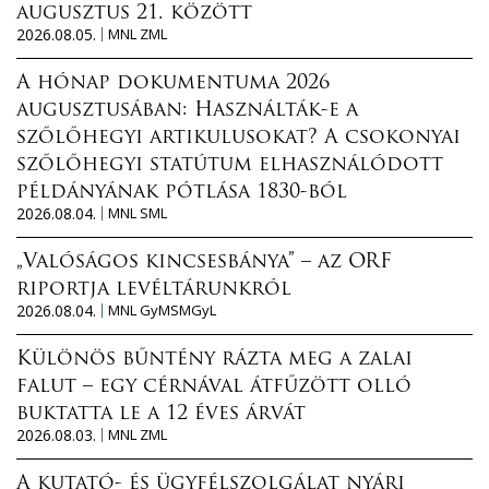
augusztus 21. között
2026.08.05.
MNL ZML
A hónap dokumentuma 2026
augusztusában: Használták-e a
szőlőhegyi artikulusokat? A csokonyai
szőlőhegyi statútum elhasználódott
példányának pótlása 1830-ból
2026.08.04.
MNL SML
„Valóságos kincsesbánya” – az ORF
riportja levéltárunkról
2026.08.04.
MNL GyMSMGyL
Különös bűntény rázta meg a zalai
falut – egy cérnával átfűzött olló
buktatta le a 12 éves árvát
2026.08.03.
MNL ZML
A kutató- és ügyfélszolgálat nyári