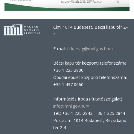
Cím: 1014 Budapest, Bécsi kapu tér 2–
4.
E-mail:
titkarsag@mnl.gov.hu
(link
sends
Bécsi kapu tér központi telefonszáma:
e-
+36 1 225 2800
mail)
Óbudai épület központi telefonszáma:
+36 1 437 0660
Információs Iroda (Kutatószolgálat):
info@mnl.gov.hu
(link
Tel.: +36 1 225 2843, +36 1 225 2844
sends
Postacím: 1014 Budapest, Bécsi kapu
e-
tér 2-4.
mail)