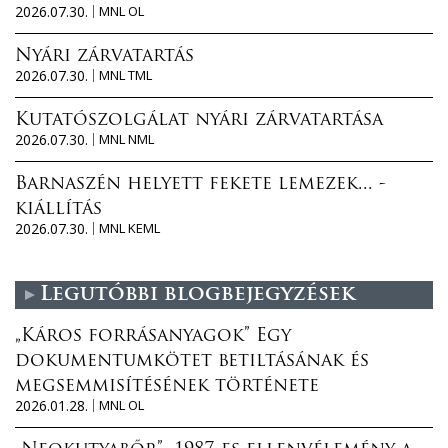
2026.07.30.
MNL OL
Nyári zárvatartás
2026.07.30.
MNL TML
Kutatószolgálat nyári zárvatartása
2026.07.30.
MNL NML
Barnaszén helyett fekete lemezek... -
kiállítás
2026.07.30.
MNL KEML
Legutóbbi blogbejegyzések
„Káros forrásanyagok” Egy
dokumentumkötet betiltásának és
megsemmisítésének története
2026.01.28.
MNL OL