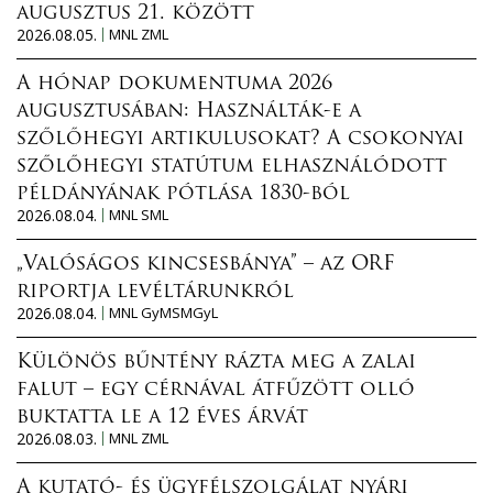
augusztus 21. között
2026.08.05.
MNL ZML
A hónap dokumentuma 2026
augusztusában: Használták-e a
szőlőhegyi artikulusokat? A csokonyai
szőlőhegyi statútum elhasználódott
példányának pótlása 1830-ból
2026.08.04.
MNL SML
„Valóságos kincsesbánya” – az ORF
riportja levéltárunkról
2026.08.04.
MNL GyMSMGyL
Különös bűntény rázta meg a zalai
falut – egy cérnával átfűzött olló
buktatta le a 12 éves árvát
2026.08.03.
MNL ZML
A kutató- és ügyfélszolgálat nyári