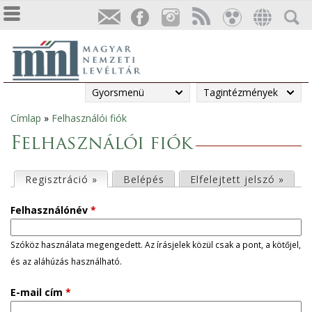
Gyorsmenü
Tagintézmények
Címlap
»
Felhasználói fiók
Jelenlegi
Felhasználói fiók
hely
E
Regisztráció »
(aktív fül)
Belépés
Elfelejtett jelszó »
l
Felhasználónév
*
s
Szóköz használata megengedett. Az írásjelek közül csak a pont, a kötőjel,
és az aláhúzás használható.
ő
E-mail cím
*
d