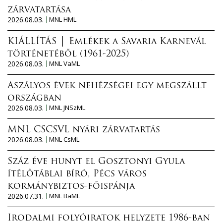
zárvatartása
2026.08.03.
MNL HML
KIÁLLÍTÁS │ Emlékek a Savaria Karnevál
történetéből (1961-2025)
2026.08.03.
MNL VaML
Aszályos évek nehézségei egy megszállt
országban
2026.08.03.
MNL JNSzML
MNL CSCSVL nyári zárvatartás
2026.08.03.
MNL CsML
Száz éve hunyt el Gosztonyi Gyula
ítélőtáblai bíró, Pécs város
kormánybiztos-főispánja
2026.07.31.
MNL BaML
Irodalmi folyóiratok helyzete 1986-ban