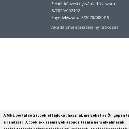
Felnőttképzési nyilvántartási szám:
B/2020/002162
Engedélyszám: E/2020/000419
Akadálymentesítési nyilatkozat
A MNL portál süti (cookie) fájlokat használ, melyeket az Ön gépén t
a rendszer. A cookie-k személyek azonosítására nem alkalmasak,