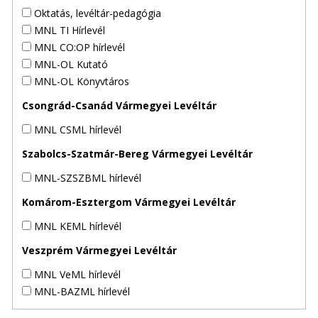
Oktatás, levéltár-pedagógia
MNL TI Hírlevél
MNL CO:OP hírlevél
MNL-OL Kutató
MNL-OL Könyvtáros
Csongrád-Csanád Vármegyei Levéltár
MNL CSML hírlevél
Szabolcs-Szatmár-Bereg Vármegyei Levéltár
MNL-SZSZBML hírlevél
Komárom-Esztergom Vármegyei Levéltár
MNL KEML hírlevél
Veszprém Vármegyei Levéltár
MNL VeML hírlevél
MNL-BAZML hírlevél