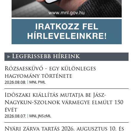
Legfrissebb híreink
Rózsaesküvő - egy különleges
hagyomány története
2026.08.08.
MNL PML
Időszaki kiállítás mutatja be Jász-
Nagykun-Szolnok vármegye elmúlt 150
évét
2026.08.07.
MNL JNSzML
Nyári zárva tartás 2026. augusztus 10. és