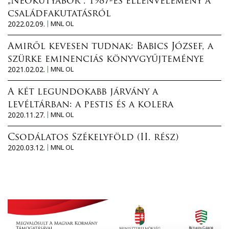
„Neokutyabőr”. 1987-es ellenvélemény a
családfakutatásról
2022.02.09.
MNL OL
Amiről kevesen tudnak: Babics József, a
szürke eminenciás könyvgyűjteménye
2021.02.02.
MNL OL
A két legundokabb járvány a
levéltárban: a pestis és a kolera
2020.11.27.
MNL OL
Csodálatos Székelyföld (II. rész)
2020.03.12.
MNL OL