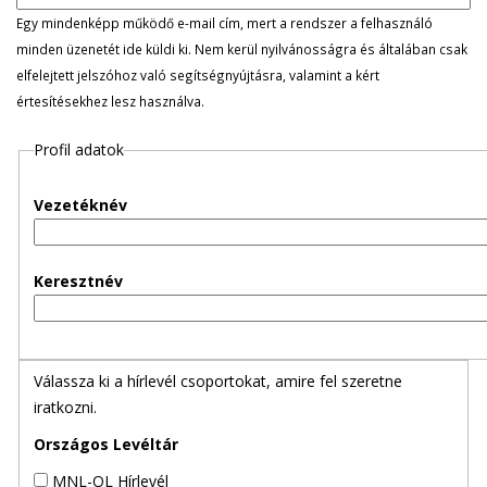
l
Egy mindenképp működő e-mail cím, mert a rendszer a felhasználó
minden üzenetét ide küldi ki. Nem kerül nyilvánosságra és általában csak
e
elfelejtett jelszóhoz való segítségnyújtásra, valamint a kért
értesítésekhez lesz használva.
g
Profil adatok
e
s
Vezetéknév
f
Keresztnév
ü
l
Válassza ki a hírlevél csoportokat, amire fel szeretne
e
iratkozni.
k
Országos Levéltár
MNL-OL Hírlevél