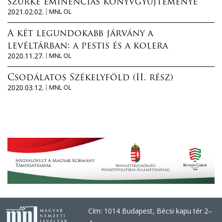
szürke eminenciás könyvgyűjteménye
2021.02.02.
MNL OL
A két legundokabb járvány a
levéltárban: a pestis és a kolera
2020.11.27.
MNL OL
Csodálatos Székelyföld (II. rész)
2020.03.12.
MNL OL
Cím: 1014 Budapest, Bécsi kapu tér 2–