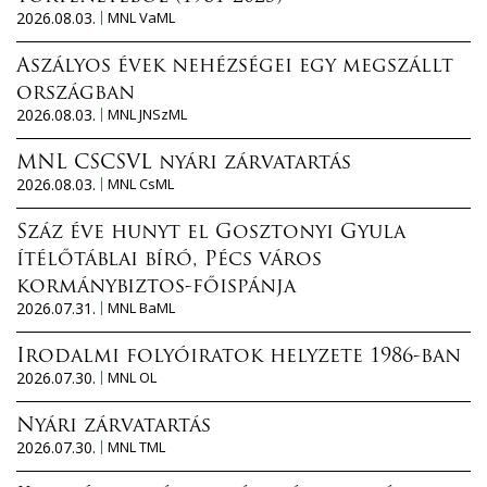
2026.08.03.
MNL VaML
Aszályos évek nehézségei egy megszállt
országban
2026.08.03.
MNL JNSzML
MNL CSCSVL nyári zárvatartás
2026.08.03.
MNL CsML
Száz éve hunyt el Gosztonyi Gyula
ítélőtáblai bíró, Pécs város
kormánybiztos-főispánja
2026.07.31.
MNL BaML
Irodalmi folyóiratok helyzete 1986-ban
2026.07.30.
MNL OL
Nyári zárvatartás
2026.07.30.
MNL TML