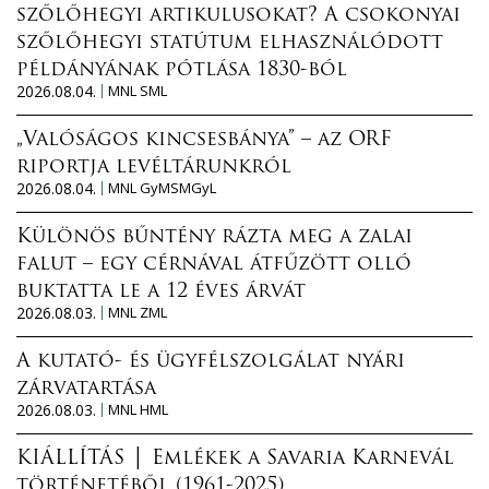
szőlőhegyi artikulusokat? A csokonyai
szőlőhegyi statútum elhasználódott
példányának pótlása 1830-ból
2026.08.04.
MNL SML
„Valóságos kincsesbánya” – az ORF
riportja levéltárunkról
2026.08.04.
MNL GyMSMGyL
Különös bűntény rázta meg a zalai
falut – egy cérnával átfűzött olló
buktatta le a 12 éves árvát
2026.08.03.
MNL ZML
A kutató- és ügyfélszolgálat nyári
zárvatartása
2026.08.03.
MNL HML
KIÁLLÍTÁS │ Emlékek a Savaria Karnevál
történetéből (1961-2025)