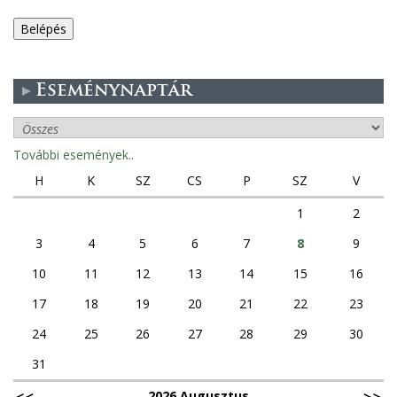
e
g
Eseménynaptár
e
s
További események..
f
H
K
SZ
CS
P
SZ
V
ü
1
2
3
4
5
6
7
8
9
l
10
11
12
13
14
15
16
e
17
18
19
20
21
22
23
k
24
25
26
27
28
29
30
31
2026 Augusztus