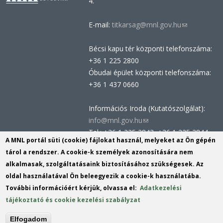
4.
E-mail:
titkarsag@mnl.gov.hu
(link
sends
Bécsi kapu tér központi telefonszáma:
e-
+36 1 225 2800
mail)
Óbudai épület központi telefonszáma:
+36 1 437 0660
Információs Iroda (Kutatószolgálat):
info@mnl.gov.hu
(link
Tel.: +36 1 225 2843, +36 1 225 2844
sends
A MNL portál süti (cookie) fájlokat használ, melyeket az Ön gépén
Postacím: 1014 Budapest, Bécsi kapu
e-
tárol a rendszer. A cookie-k személyek azonosítására nem
tér 2-4.
mail)
alkalmasak, szolgáltatásaink biztosításához szükségesek. Az
Felnőttképzési nyilvántartási szám:
oldal használatával Ön beleegyezik a cookie-k használatába.
B/2020/002162
További információért kérjük, olvassa el:
Adatkezelési
Engedélyszám: E/2020/000419
tájékoztató és cookie kezelési szabályzat
Akadálymentesítési nyilatkozat
Elfogadom