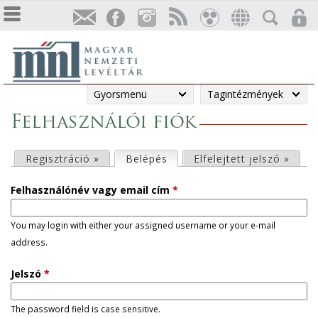
Gyorsmenü
Tagintézmények
Felhasználói fiók
E
Regisztráció »
Belépés
(aktív fül)
Elfelejtett jelszó »
l
Felhasználónév vagy email cím
*
s
You may login with either your assigned username or your e-mail
address.
ő
Jelszó
*
d
l
The password field is case sensitive.