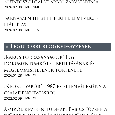
Kutatószolgálat nyári zárvatartása
2026.07.30.
MNL NML
Barnaszén helyett fekete lemezek... -
kiállítás
2026.07.30.
MNL KEML
Legutóbbi blogbejegyzések
„Káros forrásanyagok” Egy
dokumentumkötet betiltásának és
megsemmisítésének története
2026.01.28.
MNL OL
„Neokutyabőr”. 1987-es ellenvélemény a
családfakutatásról
2022.02.09.
MNL OL
Amiről kevesen tudnak: Babics József, a