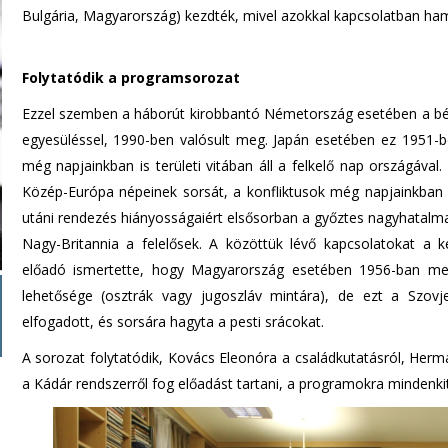
Bulgária, Magyarország) kezdték, mivel azokkal kapcsolatban ham
Folytatódik a programsorozat
Ezzel szemben a háborút kirobbantó Németország esetében a b
egyesüléssel, 1990-ben valósult meg. Japán esetében ez 1951-be
még napjainkban is területi vitában áll a felkelő nap országáva
Közép-Európa népeinek sorsát, a konfliktusok még napjainkban is
utáni rendezés hiányosságaiért elsősorban a győztes nagyhatalma
Nagy-Britannia a felelősek. A közöttük lévő kapcsolatokat a k
előadó ismertette, hogy Magyarország esetében 1956-ban merül
lehetősége (osztrák vagy jugoszláv mintára), de ezt a Szovj
elfogadott, és sorsára hagyta a pesti srácokat.
A sorozat folytatódik, Kovács Eleonóra a családkutatásról, Herma
a Kádár rendszerről fog előadást tartani, a programokra mindenkit