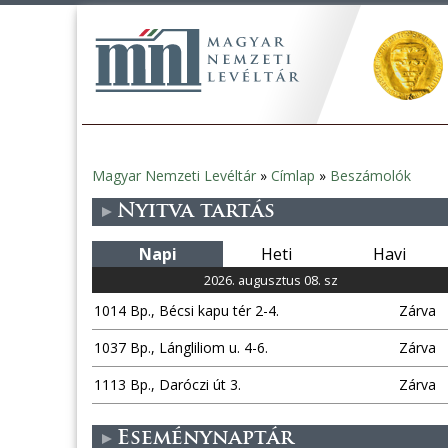
Magyar Nemzeti Levéltár
»
Címlap
»
Beszámolók
Jelenlegi
Nyitva tartás
hely
Napi
Heti
Havi
2026. augusztus 08. sz
1014 Bp., Bécsi kapu tér 2-4.
Zárva
1037 Bp., Lángliliom u. 4-6.
Zárva
1113 Bp., Daróczi út 3.
Zárva
Eseménynaptár