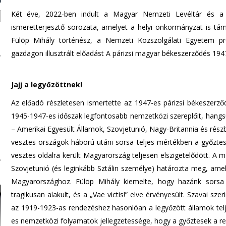
n
Két éve, 2022-ben indult a Magyar Nemzeti Levéltár és a 
d
ismeretterjesztő sorozata, amelyet a helyi önkormányzat is tá
s
Fülöp Mihály történész, a Nemzeti Közszolgálati Egyetem pro
e
gazdagon illusztrált előadást A párizsi magyar békeszerződés 194
-
m
a
Jajj a legyőzöttnek!
i
Az előadó részletesen ismertette az 1947-es párizsi békeszerződ
l
1945-1947-es időszak legfontosabb nemzetközi szereplőit, hang
)
– Amerikai Egyesült Államok, Szovjetunió, Nagy-Britannia és rész
vesztes országok háború utáni sorsa teljes mértékben a győztes
vesztes oldalra került Magyarország teljesen elszigetelődött. A m
Szovjetunió (és leginkább Sztálin személye) határozta meg, am
Magyarországhoz. Fülöp Mihály kiemelte, hogy hazánk sorsa 
tragikusan alakult, és a „Vae victis!” elve érvényesült. Szavai s
az 1919-1923-as rendezéshez hasonlóan a legyőzött államok tel
es nemzetközi folyamatok jellegzetessége, hogy a győztesek a re