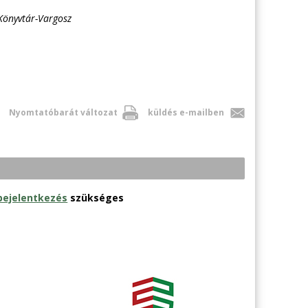
 Könyvtár-Vargosz
Nyomtatóbarát változat
küldés e-mailben
bejelentkezés
szükséges