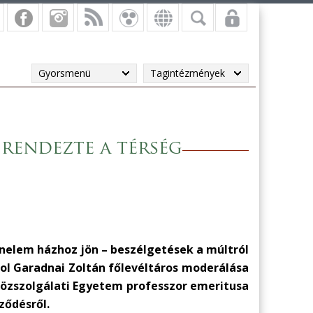
Gyorsmenü
Tagintézmények
 rendezte a térség
nelem házhoz jön – beszélgetések a múltról
ol Garadnai Zoltán főlevéltáros moderálása
Közszolgálati Egyetem professzor emeritusa
ződésről.