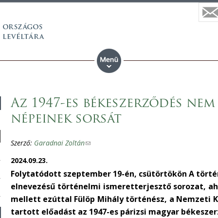
Az 1947-es békeszerződés nem
népeinek sorsát
Szerző:
Garadnai Zoltán
(
l
2024.09.23.
i
Folytatódott szeptember 19-én, csütörtökön A törté
n
elnevezésű történelmi ismeretterjesztő sorozat, ah
k
mellett ezúttal Fülöp Mihály történész, a Nemzeti 
s
tartott előadást az 1947-es párizsi magyar békeszer
e