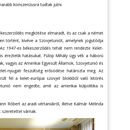
arabb konszenzusra tudtak jutni.
ékeszerződés megkötése elmaradt, és az csak a német
n történt, kivéve a Szovjetuniót, amelynek jogutódja
l. Az 1947-es békeszerződés tehát nem rendezte Kelet-
 éreztetik hatásukat. Fülöp Mihály úgy véli. a háború
k, vagyis az Amerikai Egyesült Államok, Szovjetunió és
elet-nyugati feszültség erősödése határozta meg. Az
t fel a kelet-európai szovjet blokkból való kitörés
etunió nem engedte, amit az amerikai külpolitika is
nn Róbert az aradi vértanúkról, illetve Kalmár Melinda
 szeretettel várnak.