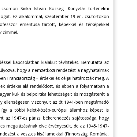
csömöri Sinka István Községi Könyvtár történelmi
mogat. Ez alkalommal, szeptember 19-én, csütörtökön
fesszor emeritusa tartott, képekkel és térképekkel
7 címmel.
éssel kapcsolatban kialakult tévhiteket. Bemutatta az
súlyozva, hogy a nemzetközi rendezést a nagyhatalmak
ben Franciaország – érdekei és céljai határozták meg. A
ek érdekei alá rendelődött, és ebben a folyamatban a
agyar kül- és belpolitika lehetőségeit és mozgásterét a
ely ellenségesen viszonyult az őt 1941-ben megtámadó
így a többi kelet-közép-európai államhoz képest is
zerint az 1947-es párizsi békerendezés sajátossága, hogy
jes megalázásának elve érvényesült, de az 1945-1947-
ndezést a vesztes kisállamokkal (Finnország, Románia,