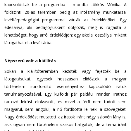
kapcsolódtak be a programba – mondta Lökkös Mónika. A
földszinti 20-as teremben pedig az intézmény munkatársai
levéltárpedagógiai programmal várták az érdeklődőket. Egy
édesanya, aki pedagógusként dolgozik, meg is ragadta a
lehetőséget, hogy arról érdeklődjön: egy iskolai osztállyal miként
látogathat el a levéltárba.
Népszerű volt a kiállítás
Sokan a kiállítóteremben kezdték vagy fejezték be a
látogatásukat, egyesek hosszasan elidőztek a magyar
történelem sorsfordító eseményeihez kapcsolódó iratok
tanulmányozásával. Egy külföldi pár például minden irathoz
tartozó leírást elolvasott, és mivel a férfi nem tudott sem
magyarul, sem angolul, a nő fordította le neki a szövegeket.
Nagy érdeklődést mutatott az iratok iránt négy szlovén lány is,
akik ugyan nem történelem szakos hallgatók, de a téma iránt