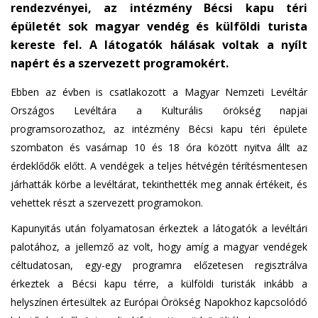
rendezvényei, az intézmény Bécsi kapu téri
e
épületét sok magyar vendég és külföldi turista
n
kereste fel. A látogatók hálásak voltak a nyílt
d
s
napért és a szervezett programokért.
e
Ebben az évben is csatlakozott a Magyar Nemzeti Levéltár
-
Országos Levéltára a Kulturális örökség napjai
m
programsorozathoz, az intézmény Bécsi kapu téri épülete
a
i
szombaton és vasárnap 10 és 18 óra között nyitva állt az
l
érdeklődők előtt. A vendégek a teljes hétvégén térítésmentesen
)
járhatták körbe a levéltárat, tekinthették meg annak értékeit, és
vehettek részt a szervezett programokon.
Kapunyitás után folyamatosan érkeztek a látogatók a levéltári
palotához, a jellemző az volt, hogy amíg a magyar vendégek
céltudatosan, egy-egy programra előzetesen regisztrálva
érkeztek a Bécsi kapu térre, a külföldi turisták inkább a
helyszínen értesültek az Európai Örökség Napokhoz kapcsolódó