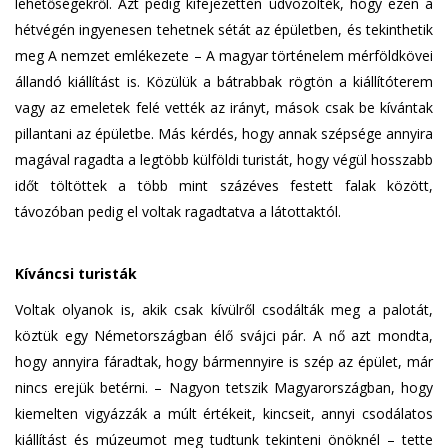
lehetőségekről. Azt pedig kifejezetten üdvözölték, hogy ezen a
hétvégén ingyenesen tehetnek sétát az épületben, és tekinthetik
meg A nemzet emlékezete – A magyar történelem mérföldkövei
állandó kiállítást is. Közülük a bátrabbak rögtön a kiállítóterem
vagy az emeletek felé vették az irányt, mások csak be kívántak
pillantani az épületbe. Más kérdés, hogy annak szépsége annyira
magával ragadta a legtöbb külföldi turistát, hogy végül hosszabb
időt töltöttek a több mint százéves festett falak között,
távozóban pedig el voltak ragadtatva a látottaktól.
Kíváncsi turisták
Voltak olyanok is, akik csak kívülről csodálták meg a palotát,
köztük egy Németországban élő svájci pár. A nő azt mondta,
hogy annyira fáradtak, hogy bármennyire is szép az épület, már
nincs erejük betérni. – Nagyon tetszik Magyarországban, hogy
kiemelten vigyázzák a múlt értékeit, kincseit, annyi csodálatos
kiállítást és múzeumot meg tudtunk tekinteni önöknél – tette