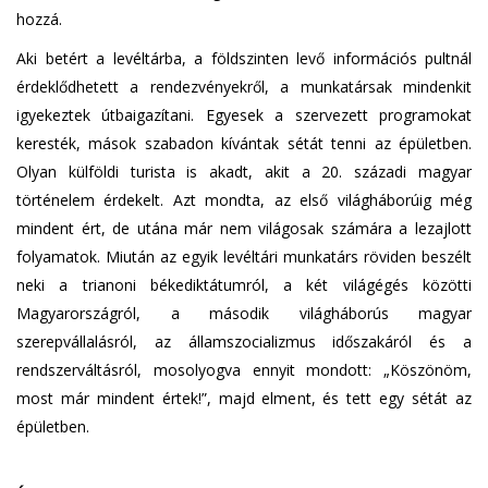
hozzá.
Aki betért a levéltárba, a földszinten levő információs pultnál
érdeklődhetett a rendezvényekről, a munkatársak mindenkit
igyekeztek útbaigazítani. Egyesek a szervezett programokat
keresték, mások szabadon kívántak sétát tenni az épületben.
Olyan külföldi turista is akadt, akit a 20. századi magyar
történelem érdekelt. Azt mondta, az első világháborúig még
mindent ért, de utána már nem világosak számára a lezajlott
folyamatok. Miután az egyik levéltári munkatárs röviden beszélt
neki a trianoni békediktátumról, a két világégés közötti
Magyarországról, a második világháborús magyar
szerepvállalásról, az államszocializmus időszakáról és a
rendszerváltásról, mosolyogva ennyit mondott: „Köszönöm,
most már mindent értek!”, majd elment, és tett egy sétát az
épületben.