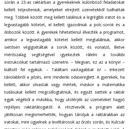
során a 23-as raktárban a gyerekeknek különböző feladatokat
kellett teljesíteniük, amelyeket elrejtett üzenetekből tudhattak
meg. Többek között meg kellett találniuk a legrégibb iratot és a
legvastagabb kötetet, el kellett igazodniuk a polc-sorok és a
dobozok között. A gyerekek hihetetlenül élvezték a programot,
amikor a legvastagabb kötetet kellett megtalálniuk, akkor
sietősen végigsétáltak a sorok között, és vonalzó, illetve
mérőszalag segítségével igyekeztek rálelni a további
instrukciókat tartalmazó üzenetre. – Megvan, ez az a könyv! –
kiáltott fel egyikük. – Találtam vastagabbat is! – érkezett
távolabbról a jelzés, erre mindenki odasereglett. A gyerekek, ha
kellett, akkor olvastak vagy mértek, máskor a matematika
tudásukat kellett megcsillogtatniuk, és együtt siettek a raktár
egyik végéből a másikba, hogy utolérjék az üzeneteket hagyó
rejtélyes raktárlátogatót. A résztvevők a program alatt
játékosan megismerhették, hogyan tároljuk a raktárakban az
iratokat, mire ügyelnek a levéltárosok az őrzés során, és Kulcsár