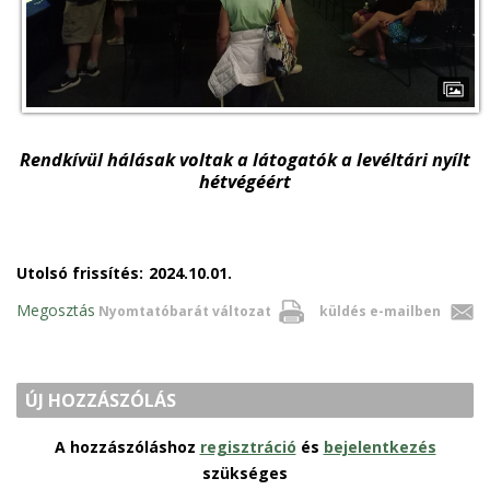
Rendkívül hálásak voltak a látogatók a levéltári nyílt
hétvégéért
Utolsó frissítés:
2024.10.01.
Megosztás
Nyomtatóbarát változat
küldés e-mailben
ÚJ HOZZÁSZÓLÁS
A hozzászóláshoz
regisztráció
és
bejelentkezés
szükséges