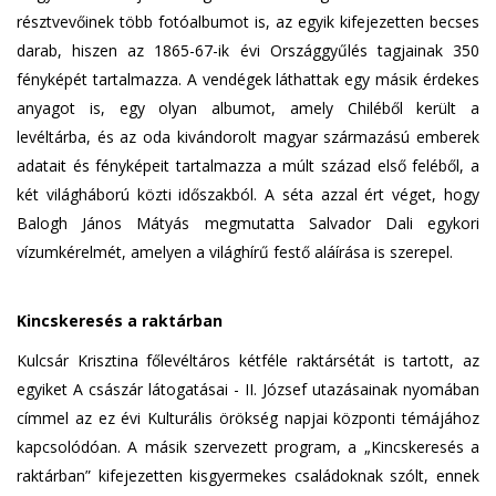
résztvevőinek több fotóalbumot is, az egyik kifejezetten becses
darab, hiszen az 1865-67-ik évi Országgyűlés tagjainak 350
fényképét tartalmazza. A vendégek láthattak egy másik érdekes
anyagot is, egy olyan albumot, amely Chiléből került a
levéltárba, és az oda kivándorolt magyar származású emberek
adatait és fényképeit tartalmazza a múlt század első feléből, a
két világháború közti időszakból. A séta azzal ért véget, hogy
Balogh János Mátyás megmutatta Salvador Dali egykori
vízumkérelmét, amelyen a világhírű festő aláírása is szerepel.
Kincskeresés a raktárban
Kulcsár Krisztina főlevéltáros kétféle raktársétát is tartott, az
egyiket A császár látogatásai - II. József utazásainak nyomában
címmel az ez évi Kulturális örökség napjai központi témájához
kapcsolódóan. A másik szervezett program, a „Kincskeresés a
raktárban” kifejezetten kisgyermekes családoknak szólt, ennek