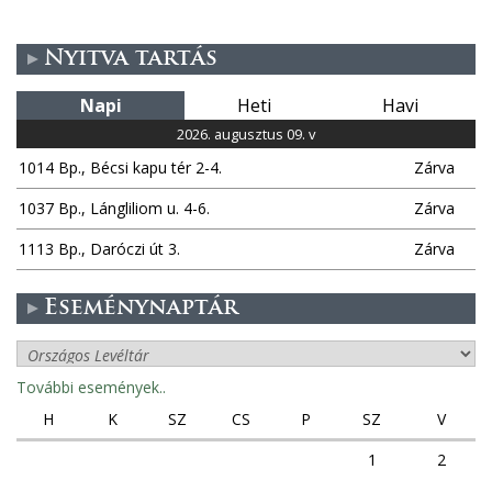
Nyitva tartás
Napi
Heti
Havi
2026. augusztus 09. v
1014 Bp., Bécsi kapu tér 2-4.
Zárva
1037 Bp., Lángliliom u. 4-6.
Zárva
1113 Bp., Daróczi út 3.
Zárva
Eseménynaptár
További események..
H
K
SZ
CS
P
SZ
V
1
2