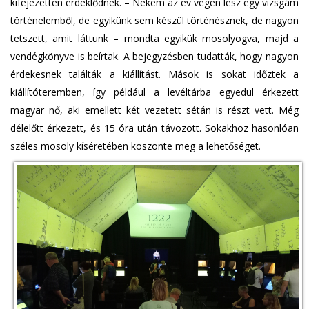
kifejezetten érdeklődnek. – Nekem az év végén lesz egy vizsgám
történelemből, de egyikünk sem készül történésznek, de nagyon
tetszett, amit láttunk – mondta egyikük mosolyogva, majd a
vendégkönyve is beírtak. A bejegyzésben tudatták, hogy nagyon
érdekesnek találták a kiállítást. Mások is sokat időztek a
kiállítóteremben, így például a levéltárba egyedül érkezett
magyar nő, aki emellett két vezetett sétán is részt vett. Még
délelőtt érkezett, és 15 óra után távozott. Sokakhoz hasonlóan
széles mosoly kíséretében köszönte meg a lehetőséget.