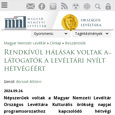
Gyorsmenü
Tagintézmények
Magyar Nemzeti Levéltár
»
Címlap
»
Beszámolók
Jelenlegi
Rendkívül hálásak voltak a
hely
látogatók a levéltári nyílt
hétvégéért
Szerző:
Borsodi Attila
(
l
2024.09.24.
i
Népszerűek voltak a Magyar Nemzeti Levéltár
n
Országos Levéltára Kulturális örökség napjai
k
programsorozathoz kapcsolódó hétvégi
s