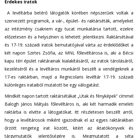
Érdekes iratok
A levéltárba betérő látogatók körében népszerűek voltak a
szervezett programok, a vár-, épület- és raktárséták, amelyeket
az intézmény csaknem egy tucat munkatársa tartott, ezekre
előzetesen és a helyszínen is lehetett jelentkezni. Raktársétával
és 17-19. századi iratok bemutatójával várta az érdeklődőket a
két napon Szirtes Zsófia, az MNL főlevéltárosa is, aki a Bécsi
kapu téri épület raktárainak kialakításáról, az iratok tárolásáról,
kezeléséről és a levéltáros munkáról beszélt a vendégeknek a
17-es raktárban, majd a Regnicolaris levéltár 17-19. századi
különleges irataiból mutatott be egy válogatást.
Mindkét napon tartott raktársétákat „Utak és fényképek” címmel
Balogh János Mátyás főlevéltáros is, aki két harmadik emeleti
raktárba is elvitte a látogatókat. Itt részletesen beszélt arról,
hogy a levéltárosok miként igazodnak el az egyes raktárakban
őrzött rengeteg irat között, kitért az iktatókönyvek és
tárgymutatók jelentőségére is. Megmutatott a séta