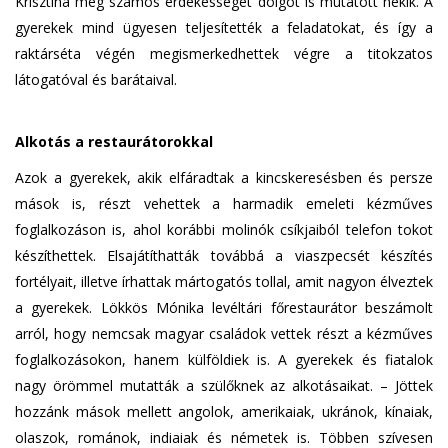
Krisztina még számos érdekességet dolgot is mutatott nekik. A
gyerekek mind ügyesen teljesítették a feladatokat, és így a
raktárséta végén megismerkedhettek végre a titokzatos
látogatóval és barátaival.
Alkotás a restaurátorokkal
Azok a gyerekek, akik elfáradtak a kincskeresésben és persze
mások is, részt vehettek a harmadik emeleti kézműves
foglalkozáson is, ahol korábbi molinók csíkjaiból telefon tokot
készíthettek. Elsajátíthatták továbbá a viaszpecsét készítés
fortélyait, illetve írhattak mártogatós tollal, amit nagyon élveztek
a gyerekek. Lökkös Mónika levéltári főrestaurátor beszámolt
arról, hogy nemcsak magyar családok vettek részt a kézműves
foglalkozásokon, hanem külföldiek is. A gyerekek és fiatalok
nagy örömmel mutatták a szülőknek az alkotásaikat. – Jöttek
hozzánk mások mellett angolok, amerikaiak, ukránok, kínaiak,
olaszok, románok, indiaiak és németek is. Többen szívesen