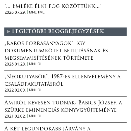
"... Emléke élni fog közöttünk..."
2026.07.29.
MNL TML
Legutóbbi blogbejegyzések
„Káros forrásanyagok” Egy
dokumentumkötet betiltásának és
megsemmisítésének története
2026.01.28.
MNL OL
„Neokutyabőr”. 1987-es ellenvélemény a
családfakutatásról
2022.02.09.
MNL OL
Amiről kevesen tudnak: Babics József, a
szürke eminenciás könyvgyűjteménye
2021.02.02.
MNL OL
A két legundokabb járvány a