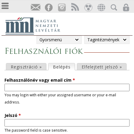
Gyorsmenü
Tagintézmények
Felhasználói fiók
E
Regisztráció »
Belépés
(aktív fül)
Elfelejtett jelszó »
l
Felhasználónév vagy email cím
*
s
You may login with either your assigned username or your e-mail
address.
ő
Jelszó
*
d
l
The password field is case sensitive.