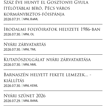
Száz éve hunyt el Gosztonyi Gyula
ítélőtáblai bíró, Pécs város
kormánybiztos-főispánja
2026.07.31.
MNL BaML
Irodalmi folyóiratok helyzete 1986-ban
2026.07.30.
MNL OL
Nyári zárvatartás
2026.07.30.
MNL TML
Kutatószolgálat nyári zárvatartása
2026.07.30.
MNL NML
Barnaszén helyett fekete lemezek... -
kiállítás
2026.07.30.
MNL KEML
Nyári szünet 2026
2026.07.29.
MNL BéML