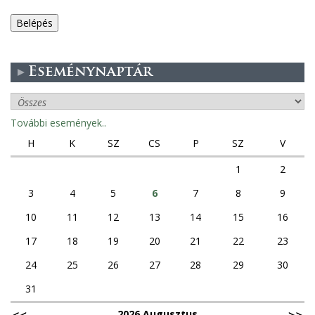
e
g
Eseménynaptár
e
s
További események..
f
H
K
SZ
CS
P
SZ
V
ü
1
2
3
4
5
6
7
8
9
l
10
11
12
13
14
15
16
e
17
18
19
20
21
22
23
k
24
25
26
27
28
29
30
31
2026 Augusztus