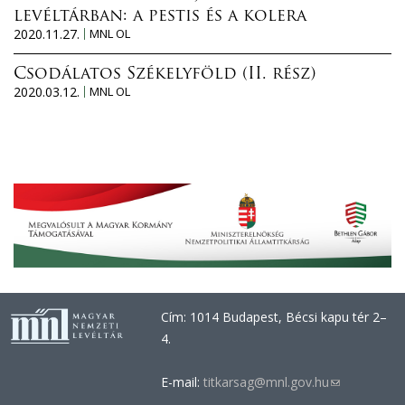
levéltárban: a pestis és a kolera
2020.11.27.
MNL OL
Csodálatos Székelyföld (II. rész)
2020.03.12.
MNL OL
Cím: 1014 Budapest, Bécsi kapu tér 2–
4.
E-mail:
titkarsag@mnl.gov.hu
(link
sends