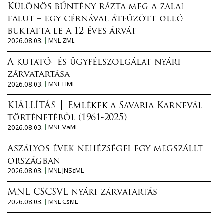
Különös bűntény rázta meg a zalai
falut – egy cérnával átfűzött olló
buktatta le a 12 éves árvát
2026.08.03.
MNL ZML
A kutató- és ügyfélszolgálat nyári
zárvatartása
2026.08.03.
MNL HML
KIÁLLÍTÁS │ Emlékek a Savaria Karnevál
történetéből (1961-2025)
2026.08.03.
MNL VaML
Aszályos évek nehézségei egy megszállt
országban
2026.08.03.
MNL JNSzML
MNL CSCSVL nyári zárvatartás
2026.08.03.
MNL CsML