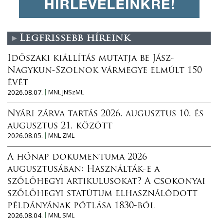
Legfrissebb híreink
Időszaki kiállítás mutatja be Jász-
Nagykun-Szolnok vármegye elmúlt 150
évét
2026.08.07.
MNL JNSzML
Nyári zárva tartás 2026. augusztus 10. és
augusztus 21. között
2026.08.05.
MNL ZML
A hónap dokumentuma 2026
augusztusában: Használták-e a
szőlőhegyi artikulusokat? A csokonyai
szőlőhegyi statútum elhasználódott
példányának pótlása 1830-ból
2026.08.04.
MNL SML