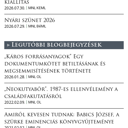
kiállítás
2026.07.30.
MNL KEML
Nyári szünet 2026
2026.07.29.
MNL BéML
Legutóbbi blogbejegyzések
„Káros forrásanyagok” Egy
dokumentumkötet betiltásának és
megsemmisítésének története
2026.01.28.
MNL OL
„Neokutyabőr”. 1987-es ellenvélemény a
családfakutatásról
2022.02.09.
MNL OL
Amiről kevesen tudnak: Babics József, a
szürke eminenciás könyvgyűjteménye
2021.02.02.
MNL OL