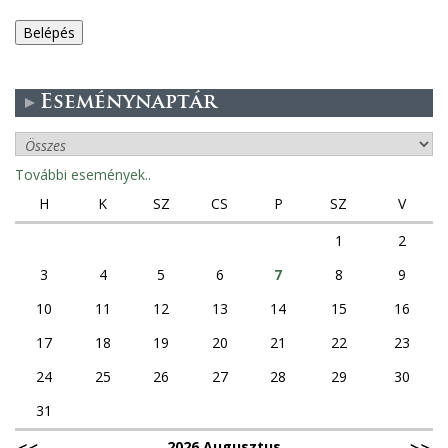
e
g
Eseménynaptár
e
s
További események..
f
H
K
SZ
CS
P
SZ
V
ü
1
2
3
4
5
6
7
8
9
l
10
11
12
13
14
15
16
e
17
18
19
20
21
22
23
k
24
25
26
27
28
29
30
31
2026 Augusztus