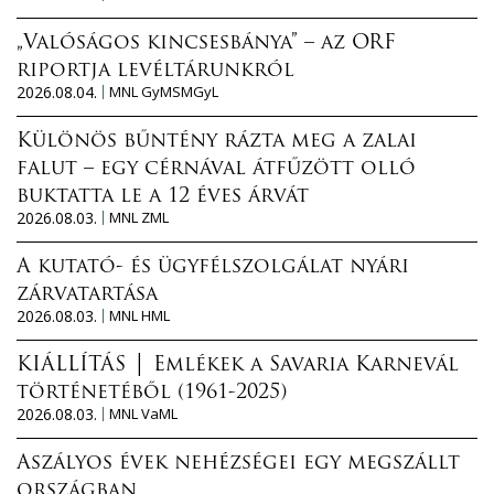
„Valóságos kincsesbánya” – az ORF
riportja levéltárunkról
2026.08.04.
MNL GyMSMGyL
Különös bűntény rázta meg a zalai
falut – egy cérnával átfűzött olló
buktatta le a 12 éves árvát
2026.08.03.
MNL ZML
A kutató- és ügyfélszolgálat nyári
zárvatartása
2026.08.03.
MNL HML
KIÁLLÍTÁS │ Emlékek a Savaria Karnevál
történetéből (1961-2025)
2026.08.03.
MNL VaML
Aszályos évek nehézségei egy megszállt
országban