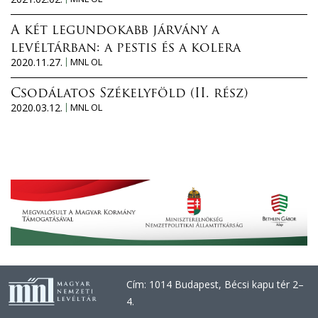
A két legundokabb járvány a
levéltárban: a pestis és a kolera
2020.11.27.
MNL OL
Csodálatos Székelyföld (II. rész)
2020.03.12.
MNL OL
Cím: 1014 Budapest, Bécsi kapu tér 2–
4.