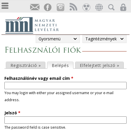
Gyorsmenü
Tagintézmények
Felhasználói fiók
E
Regisztráció »
Belépés
(aktív fül)
Elfelejtett jelszó »
l
Felhasználónév vagy email cím
*
s
You may login with either your assigned username or your e-mail
address.
ő
Jelszó
*
d
l
The password field is case sensitive.