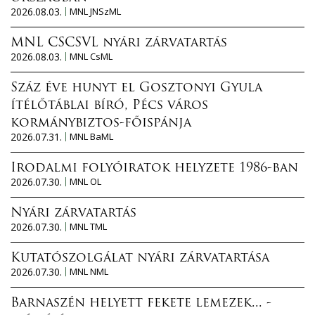
2026.08.03.
MNL JNSzML
MNL CSCSVL nyári zárvatartás
2026.08.03.
MNL CsML
Száz éve hunyt el Gosztonyi Gyula
ítélőtáblai bíró, Pécs város
kormánybiztos-főispánja
2026.07.31.
MNL BaML
Irodalmi folyóiratok helyzete 1986-ban
2026.07.30.
MNL OL
Nyári zárvatartás
2026.07.30.
MNL TML
Kutatószolgálat nyári zárvatartása
2026.07.30.
MNL NML
Barnaszén helyett fekete lemezek... -