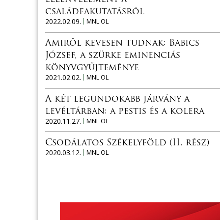
családfakutatásról
2022.02.09.
MNL OL
Amiről kevesen tudnak: Babics
József, a szürke eminenciás
könyvgyűjteménye
2021.02.02.
MNL OL
A két legundokabb járvány a
levéltárban: a pestis és a kolera
2020.11.27.
MNL OL
Csodálatos Székelyföld (II. rész)
2020.03.12.
MNL OL