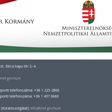
t, Bécsi kapu tér 2–4.
mnl.gov.hu
(link
sends
zponti telefonszáma: +36 1 225 2800
e-
zponti telefonszáma: +36 1 437 0660
mail)
 (Kutatószolgálat):
info@mnl.gov.hu
(link