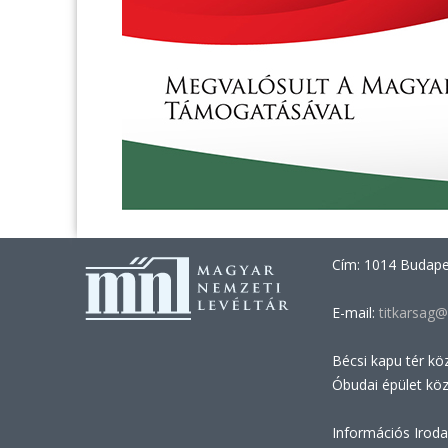
Cím: 1014 Budapes
E-mail:
titkarsag@
Bécsi kapu tér kö
Óbudai épület kö
Információs Iroda