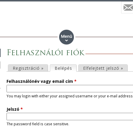
Felhasználói fiók
E
Regisztráció »
Belépés
(aktív fül)
Elfelejtett jelszó »
l
Felhasználónév vagy email cím
*
s
You may login with either your assigned username or your e-mail address
ő
Jelszó
*
d
The password field is case sensitive.
l