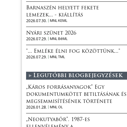
Barnaszén helyett fekete
lemezek... - kiállítás
2026.07.30.
MNL KEML
Nyári szünet 2026
2026.07.29.
MNL BéML
"... Emléke élni fog közöttünk..."
2026.07.29.
MNL TML
Legutóbbi blogbejegyzések
„Káros forrásanyagok” Egy
dokumentumkötet betiltásának és
megsemmisítésének története
2026.01.28.
MNL OL
„Neokutyabőr”. 1987-es
ellenvélemény a