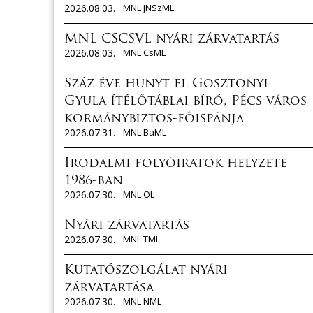
2026.08.03.
MNL JNSzML
MNL CSCSVL nyári zárvatartás
2026.08.03.
MNL CsML
Száz éve hunyt el Gosztonyi
Gyula ítélőtáblai bíró, Pécs város
kormánybiztos-főispánja
2026.07.31.
MNL BaML
Irodalmi folyóiratok helyzete
1986-ban
2026.07.30.
MNL OL
Nyári zárvatartás
2026.07.30.
MNL TML
Kutatószolgálat nyári
zárvatartása
2026.07.30.
MNL NML