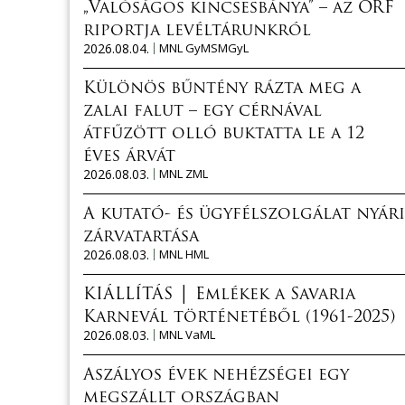
„Valóságos kincsesbánya” – az ORF
riportja levéltárunkról
2026.08.04.
MNL GyMSMGyL
Különös bűntény rázta meg a
zalai falut – egy cérnával
átfűzött olló buktatta le a 12
éves árvát
2026.08.03.
MNL ZML
A kutató- és ügyfélszolgálat nyári
zárvatartása
2026.08.03.
MNL HML
KIÁLLÍTÁS │ Emlékek a Savaria
Karnevál történetéből (1961-2025)
2026.08.03.
MNL VaML
Aszályos évek nehézségei egy
megszállt országban