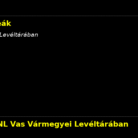
eák
 Levéltárában
MNL Vas Vármegyei Levéltárában