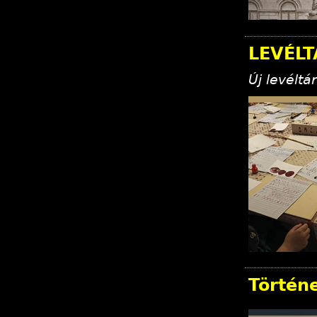
LEVÉLT
Új levélt
Történ