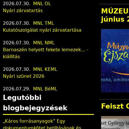
2026.07.30.
MNL OL
MÚZEUM
Nyári zárvatartás
június 
2026.07.30.
MNL TML
Kutatószolgálat nyári zárvatartása
2026.07.30.
MNL NML
Barnaszén helyett fekete lemezek... -
kiállítás
2026.07.30.
MNL KEML
Nyári szünet 2026
2026.07.29.
MNL BéML
Legutóbbi
Feiszt
blogbejegyzések
„Káros forrásanyagok” Egy
dokumentumkötet betiltásának és