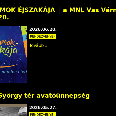
OK ÉJSZAKÁJA │ a MNL Vas Várm
20.
2026.06.20.
RENDEZVÉNYEK
Tovább »
 György tér avatóünnepség
2026.05.27.
RENDEZVÉNYEK