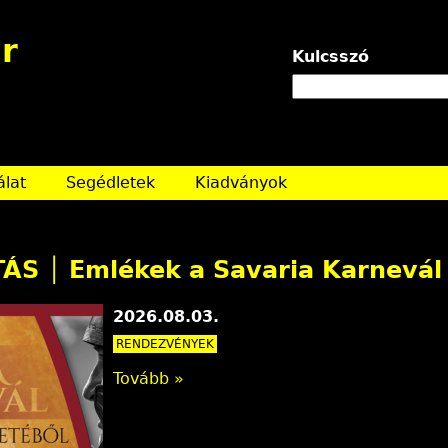
Jump to navigation
r
Kulcsszó
álat
Segédletek
Kiadványok
TÁS │ Emlékek a Savaria Karnevál
2026.08.03.
RENDEZVÉNYEK
Tovább »