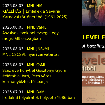
2026.08.03.
MNL HML
KIÁLLÍTÁS │ Emlékek a Savaria
Karnevál történetéből (1961-2025)
2026.08.03.
MNL VaML
Aszályos évek nehézségei egy
LEVELE
megszállt országban
A katolik
2026.08.03.
MNL JNSzML
MNL CSCSVL nyári zárvatartás
2026.08.03.
MNL CsML
Száz éve hunyt el Gosztonyi Gyula
ítélőtáblai bíró, Pécs város
kormánybiztos-főispánja
2026.07.31.
MNL BaML
Irodalmi folyóiratok helyzete 1986-ban