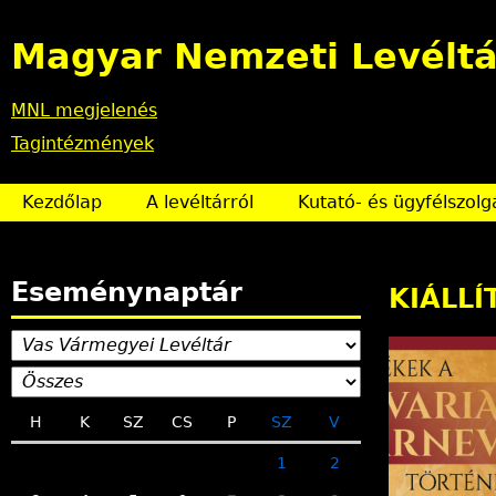
Magyar Nemzeti Levéltá
MNL megjelenés
Tagintézmények
Kezdőlap
A levéltárról
Kutató- és ügyfélszolg
Eseménynaptár
KIÁLLÍ
H
K
SZ
CS
P
SZ
V
1
2