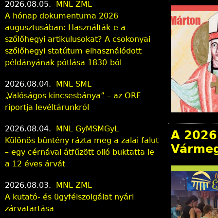
2026.08.05.
MNL ZML
A hónap dokumentuma 2026
augusztusában: Használták-e a
szőlőhegyi artikulusokat? A csokonyai
szőlőhegyi statútum elhasználódott
példányának pótlása 1830-ból
2026.08.04.
MNL SML
„Valóságos kincsesbánya” – az ORF
riportja levéltárunkról
2026.08.04.
MNL GyMSMGyL
A 2026
Különös bűntény rázta meg a zalai falut
Vármeg
– egy cérnával átfűzött olló buktatta le
a 12 éves árvát
2026.08.03.
MNL ZML
A kutató- és ügyfélszolgálat nyári
zárvatartása