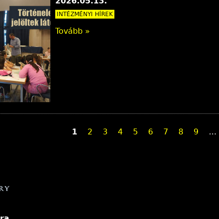
2026.05.13.
INTÉZMÉNYI HÍREK
Tovább »
1
2
3
4
5
6
7
8
9
…
ra