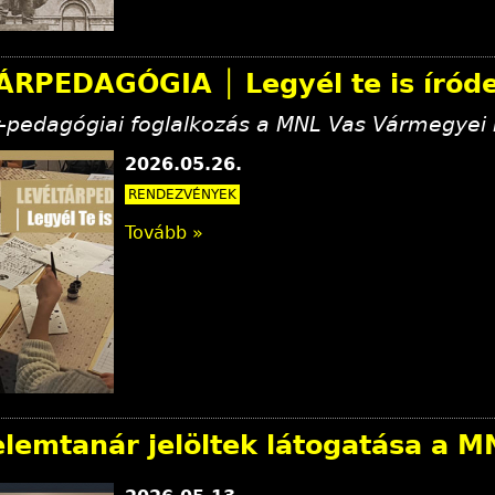
ÁRPEDAGÓGIA │ Legyél te is íród
ár-pedagógiai foglalkozás a MNL Vas Vármegyei
2026.05.26.
RENDEZVÉNYEK
Tovább »
elemtanár jelöltek látogatása a 