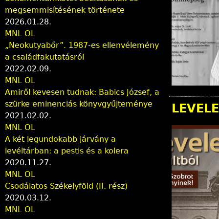
megsemmisítésének története
2026.01.28.
MNL OL
„Neokutyabőr”. 1987-es ellenvélemény
a családfakutatásról
2022.02.09.
MNL OL
Amiről kevesen tudnak: Babics József, a
szürke eminenciás könyvgyűjteménye
LEVELE
2021.02.02.
MNL OL
A két legundokabb járvány a
levéltárban: a pestis és a kolera
2020.11.27.
MNL OL
Csodálatos Székelyföld (II. rész)
2020.03.12.
MNL OL