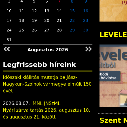
3
4
5
6
7
8
9
10
11
12
13
14
15
16
17
18
19
20
21
22
23
24
25
26
27
28
29
30
LEVELE
31
Augusztus 2026
Legfrissebb híreink
Időszaki kiállítás mutatja be Jász-
Nagykun-Szolnok vármegye elmúlt 150
évét
2026.08.07.
MNL JNSzML
Nyári zárva tartás 2026. augusztus 10.
és augusztus 21. között
Szent 