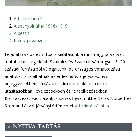
A fekete himlő
A spanyolnátha 1918–1919
A pestis
Kolerajárványok
Legújabb valós és virtuális kiállításunk a múlt nagy járványait
mutatja be. Leginkább Szabolcs és Szatmár vármegye 18–20.
századi forrásaiból válogattunk, de országos vonatkozású
adatokat is találhatnak az érdeklődők a jegyzőkönyvi
bejegyzésekben, táblázatos kimutatásokban, orvosi
utasításokban, levelezésekben és rendelkezésekben.
Kiállításvezetőként ajánljuk szíves figyelmükbe Garas Norbert és
Szemán László járványtörténelmet
áttekintő írását
is.
Nyitva tartás