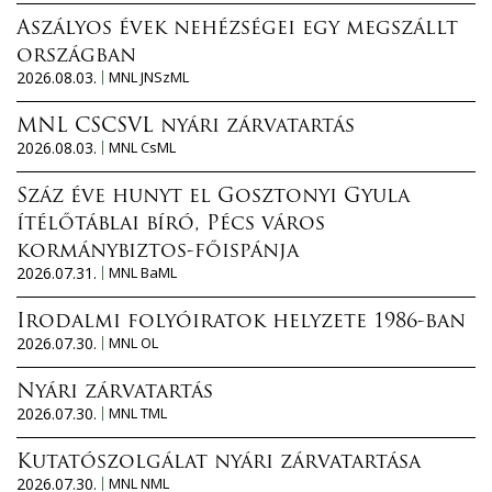
Aszályos évek nehézségei egy megszállt
országban
2026.08.03.
MNL JNSzML
MNL CSCSVL nyári zárvatartás
2026.08.03.
MNL CsML
Száz éve hunyt el Gosztonyi Gyula
ítélőtáblai bíró, Pécs város
kormánybiztos-főispánja
2026.07.31.
MNL BaML
Irodalmi folyóiratok helyzete 1986-ban
2026.07.30.
MNL OL
Nyári zárvatartás
2026.07.30.
MNL TML
Kutatószolgálat nyári zárvatartása
2026.07.30.
MNL NML