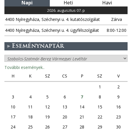
Napi
Heti
Havi
2026. augusztus 07. p
4400 Nyíregyháza, Széchenyi u. 4. kutatószolgálat
Zárva
4400 Nyíregyháza, Széchenyi u. 4. ügyfélszolgálat
8:00-12:00
Eseménynaptár
További események..
H
K
SZ
CS
P
SZ
V
1
2
3
4
5
6
7
8
9
10
11
12
13
14
15
16
17
18
19
20
21
22
23
24
25
26
27
28
29
30