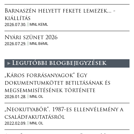
Barnaszén helyett fekete lemezek... -
kiállítás
2026.07.30.
MNL KEML
Nyári szünet 2026
2026.07.29.
MNL BéML
Legutóbbi blogbejegyzések
„Káros forrásanyagok” Egy
dokumentumkötet betiltásának és
megsemmisítésének története
2026.01.28.
MNL OL
„Neokutyabőr”. 1987-es ellenvélemény a
családfakutatásról
2022.02.09.
MNL OL