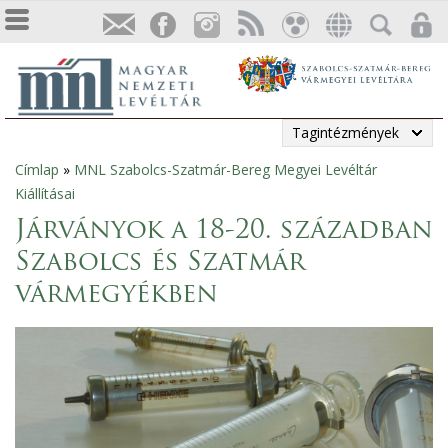
Tagintézmények
Címlap
»
MNL Szabolcs-Szatmár-Bereg Megyei Levéltár
Jelenlegi
Kiállításai
hely
Járványok a 18-20. században
Szabolcs és Szatmár
vármegyékben