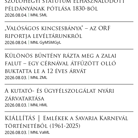
szőlőhegyi statútum elhasználódott
példányának pótlása 1830-ból
2026.08.04.
MNL SML
„Valóságos kincsesbánya” – az ORF
riportja levéltárunkról
2026.08.04.
MNL GyMSMGyL
Különös bűntény rázta meg a zalai
falut – egy cérnával átfűzött olló
buktatta le a 12 éves árvát
2026.08.03.
MNL ZML
A kutató- és ügyfélszolgálat nyári
zárvatartása
2026.08.03.
MNL HML
KIÁLLÍTÁS │ Emlékek a Savaria Karnevál
történetéből (1961-2025)
2026.08.03.
MNL VaML