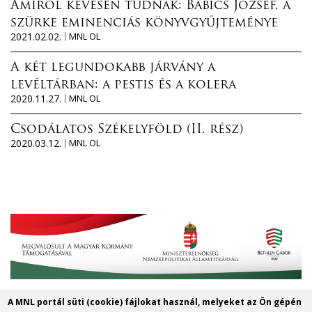
Amiről kevesen tudnak: Babics József, a
szürke eminenciás könyvgyűjteménye
2021.02.02.
MNL OL
A két legundokabb járvány a
levéltárban: a pestis és a kolera
2020.11.27.
MNL OL
Csodálatos Székelyföld (II. rész)
2020.03.12.
MNL OL
A MNL portál süti (cookie) fájlokat használ, melyeket az Ön gépén