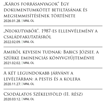
„Káros forrásanyagok” Egy
dokumentumkötet betiltásának és
megsemmisítésének története
2026.01.28.
MNL OL
„Neokutyabőr”. 1987-es ellenvélemény a
családfakutatásról
2022.02.09.
MNL OL
Amiről kevesen tudnak: Babics József, a
szürke eminenciás könyvgyűjteménye
2021.02.02.
MNL OL
A két legundokabb járvány a
levéltárban: a pestis és a kolera
2020.11.27.
MNL OL
Csodálatos Székelyföld (II. rész)
2020.03.12.
MNL OL