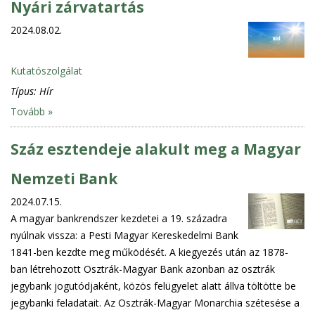
Nyári zárvatartás
2024.08.02.
Kutatószolgálat
Típus:
Hír
Tovább »
Száz esztendeje alakult meg a Magyar
Nemzeti Bank
2024.07.15.
A magyar bankrendszer kezdetei a 19. századra
nyúlnak vissza: a Pesti Magyar Kereskedelmi Bank
1841-ben kezdte meg működését. A kiegyezés után az 1878-
ban létrehozott Osztrák-Magyar Bank azonban az osztrák
jegybank jogutódjaként, közös felügyelet alatt állva töltötte be
jegybanki feladatait. Az Osztrák-Magyar Monarchia szétesése a