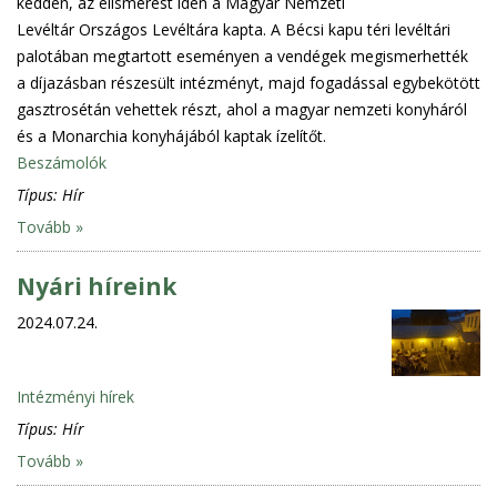
kedden, az elismerést idén a Magyar Nemzeti
Levéltár Országos Levéltára kapta. A Bécsi kapu téri levéltári
palotában megtartott eseményen a vendégek megismerhették
a díjazásban részesült intézményt, majd fogadással egybekötött
gasztrosétán vehettek részt, ahol a magyar nemzeti konyháról
és a Monarchia konyhájából kaptak ízelítőt.
Beszámolók
Típus:
Hír
Tovább »
Nyári híreink
2024.07.24.
Intézményi hírek
Típus:
Hír
Tovább »