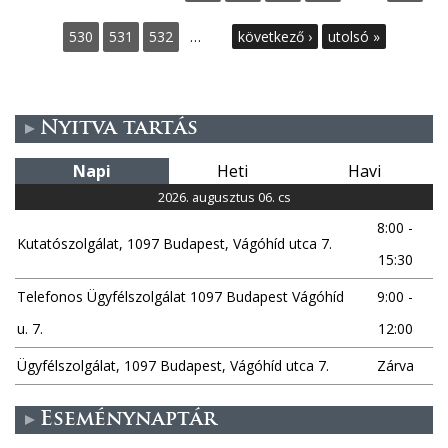
l
530
531
532
…
következő ›
utolsó »
d
a
Nyitva tartás
l
Napi
Heti
Havi
a
2026. augusztus 06. cs
8:00 -
k
Kutatószolgálat, 1097 Budapest, Vágóhíd utca 7.
15:30
Telefonos Ügyfélszolgálat 1097 Budapest Vágóhíd
9:00 -
u. 7.
12:00
Ügyfélszolgálat, 1097 Budapest, Vágóhíd utca 7.
Zárva
Eseménynaptár