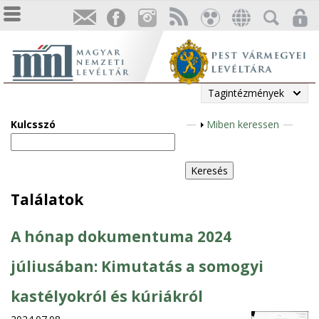
Tagintézmények
Kulcsszó
M
Miben keressen
e
g
j
e
Találatok
l
e
A hónap dokumentuma 2024
n
í
júliusában: Kimutatás a somogyi
t
kastélyokról és kúriákról
é
s