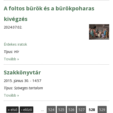
A foltos bürök és a bürökpoharas
kivégzés
2024.07.02.
Érdekes iratok
Típus:
Hír
Tovább »
Szakkönyvtár
2015. június 30. - 14:57
Típus:
Szöveges tartalom
Tovább »
O
« első
‹ előző
…
524
525
526
527
528
529