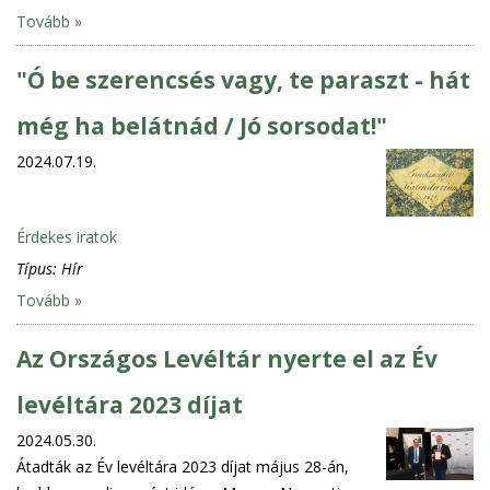
Tovább »
"Ó be szerencsés vagy, te paraszt - hát
még ha belátnád / Jó sorsodat!"
2024.07.19.
Érdekes iratok
Típus:
Hír
Tovább »
Az Országos Levéltár nyerte el az Év
levéltára 2023 díjat
2024.05.30.
Átadták az Év levéltára 2023 díjat május 28-án,