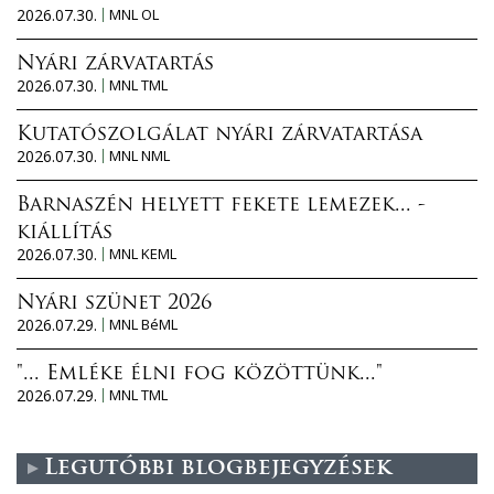
2026.07.30.
MNL OL
Nyári zárvatartás
2026.07.30.
MNL TML
Kutatószolgálat nyári zárvatartása
2026.07.30.
MNL NML
Barnaszén helyett fekete lemezek... -
kiállítás
2026.07.30.
MNL KEML
Nyári szünet 2026
2026.07.29.
MNL BéML
"... Emléke élni fog közöttünk..."
2026.07.29.
MNL TML
Legutóbbi blogbejegyzések