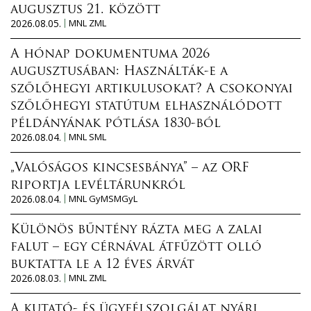
augusztus 21. között
2026.08.05.
MNL ZML
A hónap dokumentuma 2026
augusztusában: Használták-e a
szőlőhegyi artikulusokat? A csokonyai
szőlőhegyi statútum elhasználódott
példányának pótlása 1830-ból
2026.08.04.
MNL SML
„Valóságos kincsesbánya” – az ORF
riportja levéltárunkról
2026.08.04.
MNL GyMSMGyL
Különös bűntény rázta meg a zalai
falut – egy cérnával átfűzött olló
buktatta le a 12 éves árvát
2026.08.03.
MNL ZML
A kutató- és ügyfélszolgálat nyári