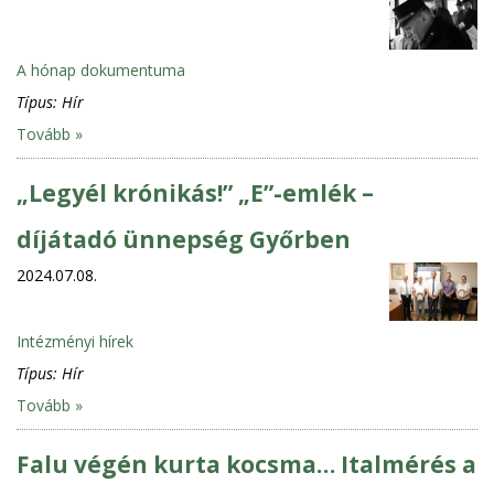
A hónap dokumentuma
Típus:
Hír
Tovább »
„Legyél krónikás!” „E”-emlék –
díjátadó ünnepség Győrben
2024.07.08.
Intézményi hírek
Típus:
Hír
Tovább »
Falu végén kurta kocsma… Italmérés a