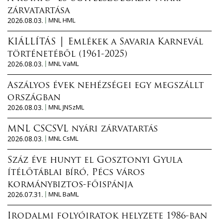
zárvatartása
2026.08.03.
MNL HML
KIÁLLÍTÁS │ Emlékek a Savaria Karnevál
történetéből (1961-2025)
2026.08.03.
MNL VaML
Aszályos évek nehézségei egy megszállt
országban
2026.08.03.
MNL JNSzML
MNL CSCSVL nyári zárvatartás
2026.08.03.
MNL CsML
Száz éve hunyt el Gosztonyi Gyula
ítélőtáblai bíró, Pécs város
kormánybiztos-főispánja
2026.07.31.
MNL BaML
Irodalmi folyóiratok helyzete 1986-ban