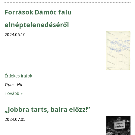
Források Dámóc falu
elnéptelenedéséről
2024.06.10.
Érdekes iratok
Típus:
Hír
Tovább »
„Jobbra tarts, balra előzz!”
2024.07.05.